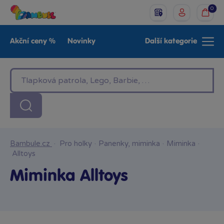
0
Akční ceny %
Novinky
Další kategorie
Venkovní hračky
Znáte z TV
LEGO®
Pro kluky
Pro holky
Baby
Značky
Bambule.cz
·
Pro holky
·
Panenky, miminka
·
Miminka
·
Alltoys
Miminka Alltoys