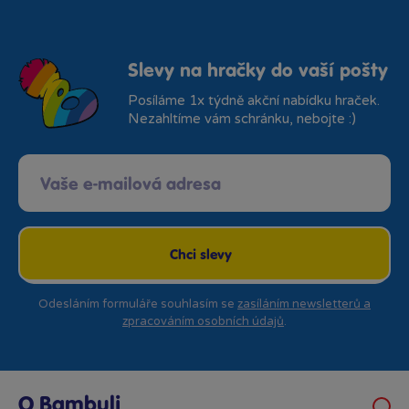
Slevy na hračky do vaší pošty
Posíláme 1x týdně akční nabídku hraček.
Nezahltíme vám schránku, nebojte :)
Chci slevy
Odesláním formuláře souhlasím se
zasíláním newsletterů a
zpracováním osobních údajů
.
O Bambuli