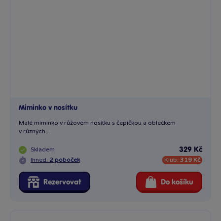
Miminko v nosítku
Malé miminko v růžovém nosítku s čepičkou a oblečkem
v různých...
Skladem
329 Kč
Ihned:
2 poboček
Klub:
319 Kč
Rezervovat
Do košíku