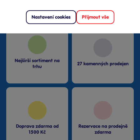
Proč nakupovat v Bambuli?
Nastavení cookies
Přijmout vše
Nejširší sortiment na
27 kamenných prodejen
trhu
Doprava zdarma od
Rezervace na prodejně
1500 Kč
zdarma