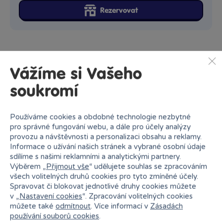
Rezervovat
Vážíme si Vašeho
soukromí
Popis kategorie
Používáme cookies a obdobné technologie nezbytné
Hra na rodinu patří mezi dětmi k těm nejoblíbenějším.
pro správné fungování webu, a dále pro účely analýzy
Zejména dívky si rády hrají s panenkami a miminky a imitují
provozu a návštěvnosti a personalizaci obsahu a reklamy.
tak vlastní maminku. Podle vědců pomáhá dětem hra
Informace o užívání našich stránek a vybrané osobní údaje
s miminky a panenkami k rozvíjení empatie a dalších
sdílíme s našimi reklamními a analytickými partnery.
sociálních vlastností. Interaktivní miminka umí jíst, pít,
Výběrem „
Přijmout vše
“ udělujete souhlas se zpracováním
vydávají zvuky a žvatlají nebo lezou po čtyřech.
všech volitelných druhů cookies pro tyto zmíněné účely.
Spravovat či blokovat jednotlivé druhy cookies můžete
v „
Nastavení cookies
“. Zpracování volitelných cookies
můžete také
odmítnout
. Více informací v
Zásadách
používání souborů cookies
.