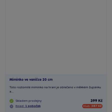
Miminko ve vaničce 20 cm
Toto roztomilé miminko na hraní je oblečeno v měkkém župánku
a...
Skladem
prodejny
399 Kč
Ihned:
1 poboček
Klub:
387 Kč