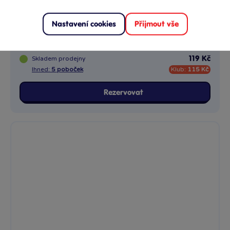
NERF Nanofire
Nastavení cookies
Přijmout vše
Tento kompaktní blaster Nerf umožňuje dětem vzít si jej téměř...
Skladem
prodejny
119 Kč
Ihned:
5 poboček
Klub:
115 Kč
Rezervovat