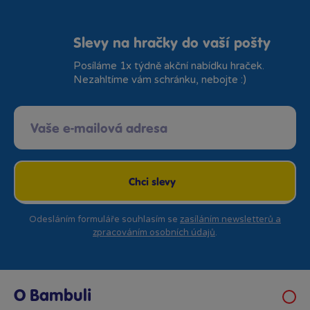
Slevy na hračky do vaší pošty
Posíláme 1x týdně akční nabídku hraček.
Nezahltíme vám schránku, nebojte :)
Chci slevy
Odesláním formuláře souhlasím se
zasíláním newsletterů a
zpracováním osobních údajů
.
O Bambuli