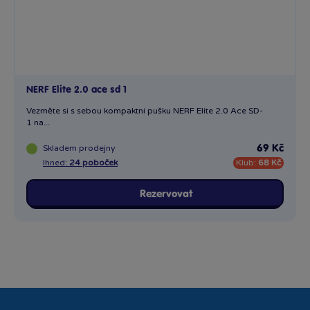
NERF Elite 2.0 ace sd 1
Vezměte si s sebou kompaktní pušku NERF Elite 2.0 Ace SD-
1 na...
Skladem
prodejny
69 Kč
Ihned:
24 poboček
Klub:
68 Kč
Rezervovat