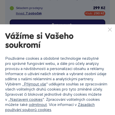
Skladem
prodejny
299 Kč
Ihned:
7 poboček
Klub:
290 Kč
Rezervovat
Vážíme si Vašeho
soukromí
Používáme cookies a obdobné technologie nezbytné
pro správné fungování webu, a dále pro účely analýzy
provozu a návštěvnosti a personalizaci obsahu a reklamy.
Informace o užívání našich stránek a vybrané osobní údaje
sdílíme s našimi reklamními a analytickými partnery.
Výběrem „
Přijmout vše
“ udělujete souhlas se zpracováním
všech volitelných druhů cookies pro tyto zmíněné účely.
Spravovat či blokovat jednotlivé druhy cookies můžete
v „
Nastavení cookies
“. Zpracování volitelných cookies
můžete také
odmítnout
. Více informací v
Zásadách
používání souborů cookies
.