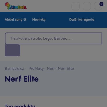
0
Akční ceny %
Novinky
Další kategorie
Venkovní hračky
Znáte z TV
LEGO®
Pro kluky
Pro holky
Baby
Značky
Bambule.cz
·
Pro kluky
·
Nerf
·
Nerf Elite
Nerf Elite
Top produkty