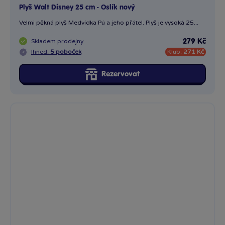
1 x
Plyš Walt Disney 25 cm - Medvídek Pú nový
Velmi pěkná plyš Medvídka Pú a jeho přátel. Plyš je vysoká 25...
Skladem
prodejny
269 Kč
Ihned:
4 poboček
Klub:
261 Kč
Rezervovat