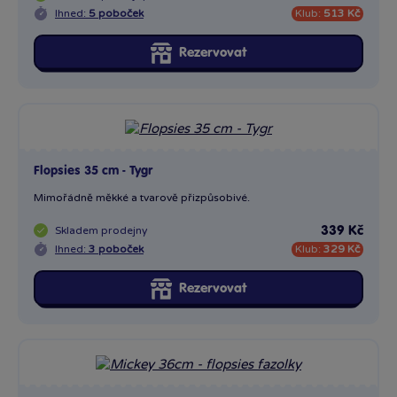
Ihned:
5 poboček
Klub:
513 Kč
Rezervovat
Flopsies 35 cm - Tygr
Mimořádně měkké a tvarově přizpůsobivé.
Skladem
prodejny
339 Kč
Ihned:
3 poboček
Klub:
329 Kč
Rezervovat