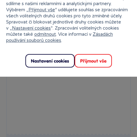
sdílíme s našimi reklamními a analytickými partnery.
Výběrem „
Přijmout vše
“ udělujete souhlas se zpracováním
všech volitelných druhů cookies pro tyto zmíněné účely.
Spravovat či blokovat jednotlivé druhy cookies můžete
v „
Nastavení cookies
“. Zpracování volitelných cookies
můžete také
odmítnout
. Více informací v
Zásadách
používání souborů cookies
.
Plyš Walt Disney 25 cm - Oslík nový
Nastavení cookies
Přijmout vše
Velmi pěkná plyš Medvídka Pú a jeho přátel. Plyš je vysoká 25...
Skladem
prodejny
279 Kč
Ihned:
5 poboček
Klub:
271 Kč
Rezervovat