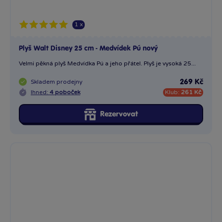
Plyšový Mickey 25 cm Flopsies refresh
Velmi pěkná plyš 25 cm vysoká, lehce omyvatelná.
Skladem
prodejny
269 Kč