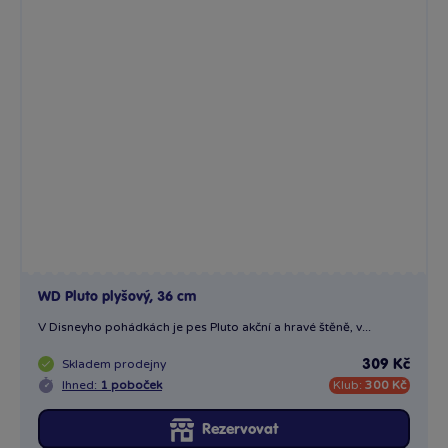
WD Pluto plyšový, 36 cm
V Disneyho pohádkách je pes Pluto akční a hravé štěně, v...
Skladem
prodejny
309 Kč
Ihned:
1 poboček
Klub:
300 Kč
Rezervovat