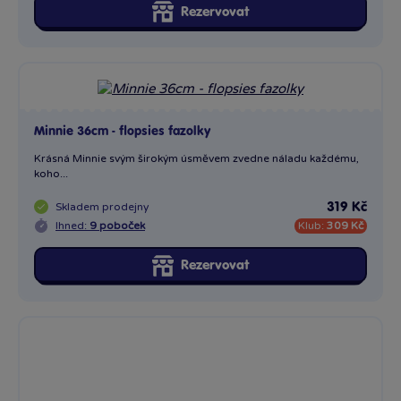
Rezervovat
Minnie 36cm - flopsies fazolky
Krásná Minnie svým širokým úsměvem zvedne náladu každému,
koho...
Skladem
prodejny
319 Kč
Ihned:
9 poboček
Klub:
309 Kč
Rezervovat
1 x
Minnie růžové šaty 30 Plyš