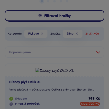
Filtrovat hračky
Kategorie:
Plyšové
Značka:
Dino
Zrušit vše
Disney plyš Oslík XL
Velká plyšová hračka, postava Oslíka z animovaného seriálu...
Skladem
749 Kč
Ihned:
3 poboček
Klub:
727 Kč