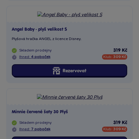
Angel Baby - plyš velikost S
Plyšová hračka ANGEL z licence Disney.
Skladem
prodejny
319 Kč
Ihned:
4 poboček
Klub:
309 Kč
Rezervovat
Minnie červené šaty 30 Plyš
Skladem
prodejny
319 Kč
Ihned:
7 poboček
Klub:
309 Kč