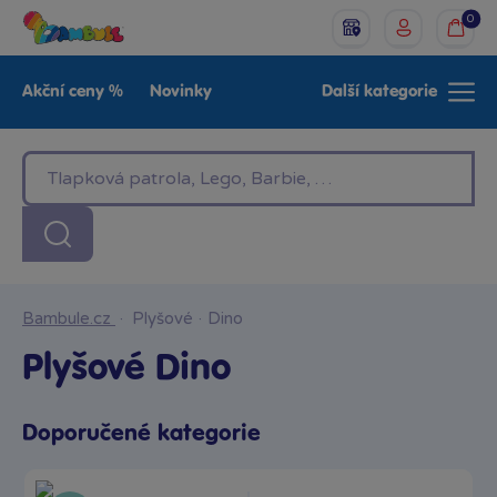
0
Akční ceny %
Novinky
Další kategorie
Venkovní hračky
Znáte z TV
LEGO®
Pro kluky
Pro holky
Baby
Značky
Bambule.cz
·
Plyšové
·
Dino
Plyšové Dino
Doporučené kategorie