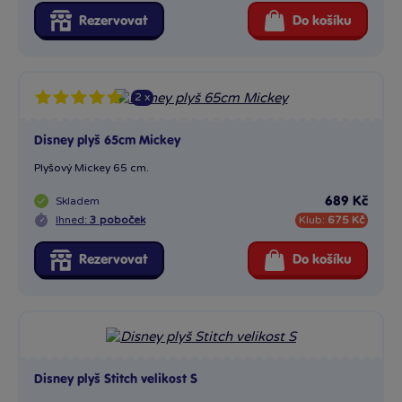
Rezervovat
Do košíku
2 x
Disney plyš 65cm Mickey
Plyšový Mickey 65 cm.
Skladem
689 Kč
Ihned:
3 poboček
Klub:
675 Kč
Rezervovat
Do košíku
Disney plyš Stitch velikost S