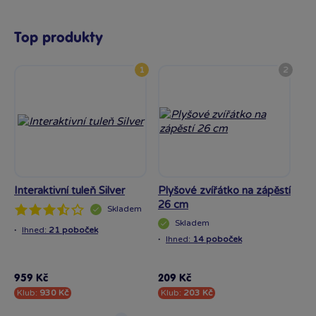
Top produkty
1
2
Interaktivní tuleň Silver
Plyšové zvířátko na zápěstí
Int
26 cm
Skladem
Skladem
·
·
Ihned:
21 poboček
I
·
Ihned:
14 poboček
959 Kč
209 Kč
95
Klub:
930 Kč
Klub:
203 Kč
Kl