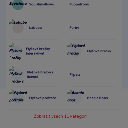
Squishmallows
Puppetronic
Labubu
Furby
Plyšové hračky
Plyšové hračky
interaktivní
Plyšové hračky s
Flipetz
licencí
Plyšové polštáře
Beanie Boos
Zobrazit všech 11 kategorií