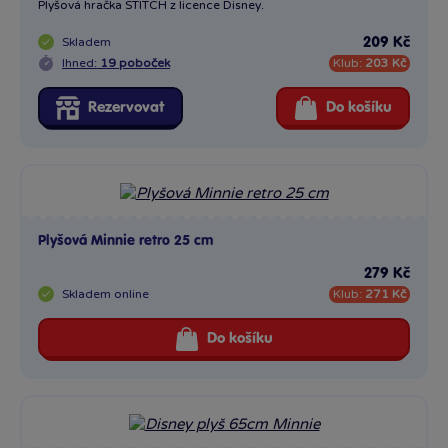
Plyšová hračka STITCH z licence Disney.
Skladem
209 Kč
Ihned:
19 poboček
Klub:
203 Kč
Rezervovat
Do košíku
Plyšová Minnie retro 25 cm
279 Kč
Skladem
online
Klub:
271 Kč
Do košíku