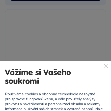
Angel sedící - plyš velikost M
Plyšová hračka ANGEL vysoká přibližně 25 cm. Věk: 0+
Skladem
prodejny
299 Kč
Ihned:
7 poboček
Klub:
290 Kč
Rezervovat
Vážíme si Vašeho
soukromí
Používáme cookies a obdobné technologie nezbytné
pro správné fungování webu, a dále pro účely analýzy
provozu a návštěvnosti a personalizaci obsahu a reklamy.
Informace o užívání našich stránek a vybrané osobní údaje