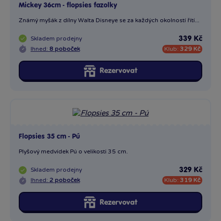
Mickey 36cm - flopsies fazolky
Známý myšák z dílny Walta Disneye se za každých okolností řítí...
Skladem
prodejny
339 Kč
Ihned:
8 poboček
Klub:
329 Kč
Rezervovat
Flopsies 35 cm - Pú
Plyšový medvídek Pú o velikosti 35 cm.
Skladem
prodejny
329 Kč
Ihned:
2 poboček
Klub:
319 Kč
Rezervovat