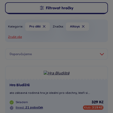
Filtrovat hračky
Kategorie:
Pro děti
Značka:
Alltoys
Zrušit vše
Hra Bludiště
ato zábavná rodinná hra je ideální pro všechny, kteří si...
Skladem
329 Kč
Ihned:
21 poboček
Klub:
319 Kč