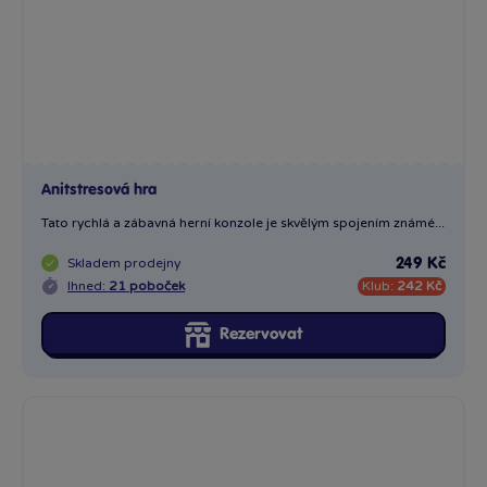
Anitstresová hra
Tato rychlá a zábavná herní konzole je skvělým spojením známé...
Skladem
prodejny
249 Kč
Ihned:
21 poboček
Klub:
242 Kč
Rezervovat