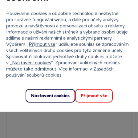
Používáme cookies a obdobné technologie nezbytné
pro správné fungování webu, a dále pro účely analýzy
provozu a návštěvnosti a personalizaci obsahu a reklamy.
Magnetické pokusy 12v1
Informace o užívání našich stránek a vybrané osobní údaje
sdílíme s našimi reklamními a analytickými partnery.
Tato zábavná a edukativní magnetická hra nabízí až 12 různých...
Výběrem „
Přijmout vše
“ udělujete souhlas se zpracováním
Skladem
prodejny
299 Kč
všech volitelných druhů cookies pro tyto zmíněné účely.
Ihned:
5 poboček
Klub:
290 Kč
Spravovat či blokovat jednotlivé druhy cookies můžete
v „
Nastavení cookies
“. Zpracování volitelných cookies
můžete také
odmítnout
. Více informací v
Zásadách
Rezervovat
používání souborů cookies
.
Nastavení cookies
Přijmout vše