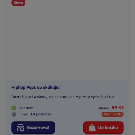
Sleva
Hiphop Pops up skákající
Roztoč, pusť a sleduj, co se bude dít. Hip Hop vyskočí až do...
Skladem
59 Kč
69 Kč
Ihned:
19 poboček
Klub:
57 Kč
Rezervovat
Do košíku