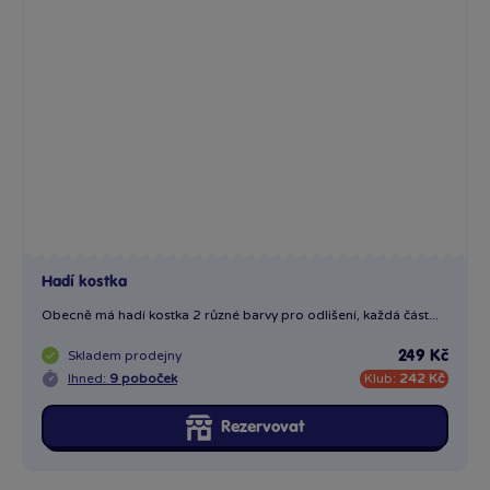
Hadí kostka
Obecně má hadí kostka 2 různé barvy pro odlišení, každá část...
Skladem
prodejny
249 Kč
Ihned:
9 poboček
Klub:
242 Kč
Rezervovat