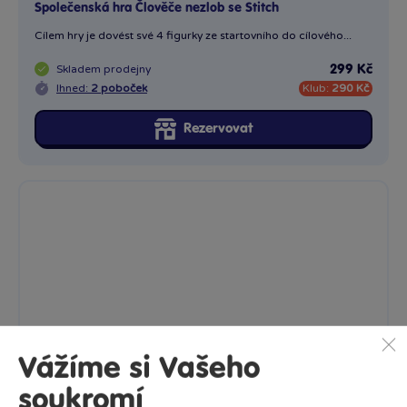
Společenská hra Člověče nezlob se Stitch
Cílem hry je dovést své 4 figurky ze startovního do cílového...
Skladem
prodejny
299 Kč
Ihned:
2 poboček
Klub:
290 Kč
Rezervovat
Vážíme si Vašeho
soukromí