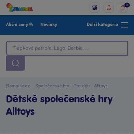
0
Akční ceny %
Novinky
Další kategorie
Venkovní hračky
Znáte z TV
LEGO®
Pro kluky
Pro holky
Baby
Značky
Bambule.cz
·
Společenské hry
·
Pro děti
·
Alltoys
Dětské společenské hry
Alltoys