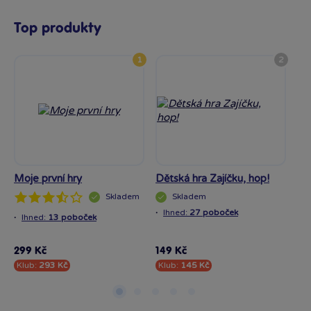
Top produkty
1
2
Moje první hry
Dětská hra Zajíčku, hop!
Hr
Skladem
Skladem
·
Ihned:
27 poboček
·
·
Ihned:
13 poboček
I
299 Kč
149 Kč
79
Klub:
293 Kč
Klub:
145 Kč
Kl