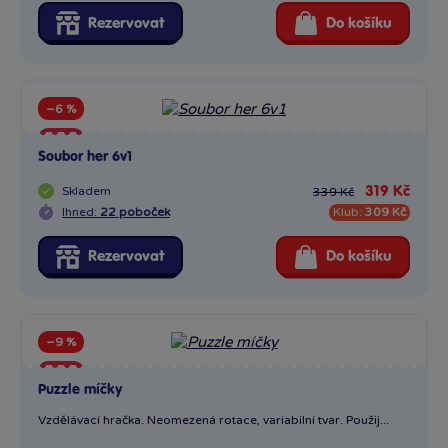
Rezervovat
Do košíku
−6 %
Sleva
Soubor her 6v1
Skladem
319 Kč
339 Kč
Ihned:
22 poboček
Klub:
309 Kč
Rezervovat
Do košíku
−9 %
Sleva
Puzzle míčky
Vzdělávací hračka. Neomezená rotace, variabilní tvar. Použij...