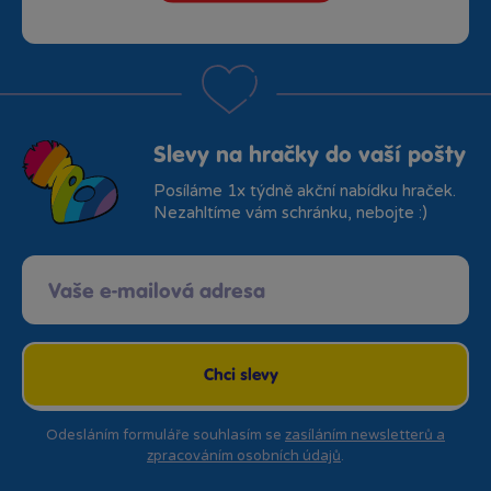
Slevy na hračky do vaší pošty
Posíláme 1x týdně akční nabídku hraček.
Nezahltíme vám schránku, nebojte :)
Chci slevy
Odesláním formuláře souhlasím se
zasíláním newsletterů a
zpracováním osobních údajů
.