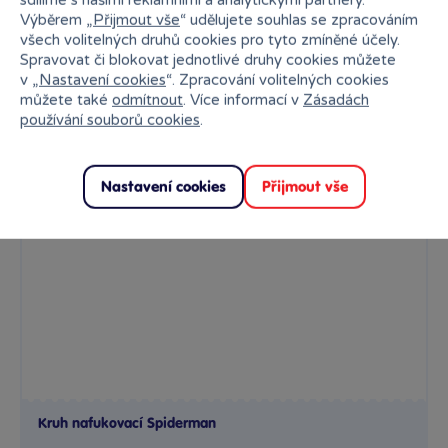
Výběrem „
Přijmout vše
“ udělujete souhlas se zpracováním
Rezervovat
všech volitelných druhů cookies pro tyto zmíněné účely.
Spravovat či blokovat jednotlivé druhy cookies můžete
v „
Nastavení cookies
“. Zpracování volitelných cookies
můžete také
odmítnout
. Více informací v
Zásadách
používání souborů cookies
.
Nastavení cookies
Přijmout vše
Kruh nafukovací Spiderman