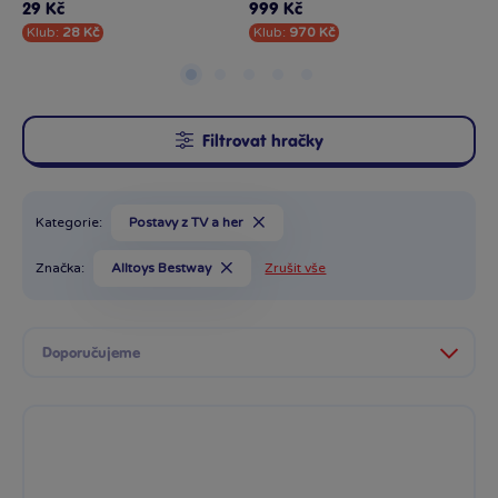
29 Kč
999 Kč
11
Klub:
28 Kč
Klub:
970 Kč
Kl
Filtrovat hračky
Kategorie:
Postavy z TV a her
Značka:
Alltoys Bestway
Zrušit vše