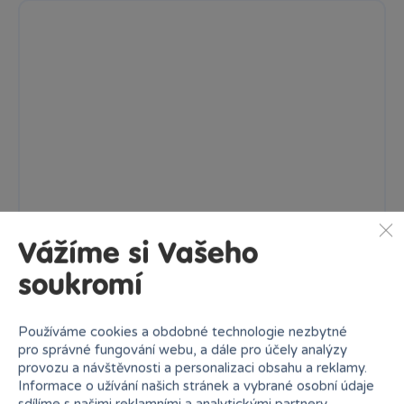
Vážíme si Vašeho
soukromí
Rukávky nafukovací Spiderman 23x15cm
Používáme cookies a obdobné technologie nezbytné
Nafukovací rukávky v designu Spiderman pro děti od 3 do 6 let...
pro správné fungování webu, a dále pro účely analýzy
provozu a návštěvnosti a personalizaci obsahu a reklamy.
Skladem
prodejny
79 Kč
Informace o užívání našich stránek a vybrané osobní údaje
Ihned:
3 poboček
Klub:
77 Kč
sdílíme s našimi reklamními a analytickými partnery.