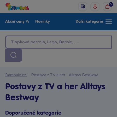
0
Akční ceny %
Novinky
Další kategorie
Venkovní hračky
Znáte z TV
LEGO®
Pro kluky
Pro holky
Baby
Značky
Bambule.cz
·
Postavy z TV a her
·
Alltoys Bestway
Postavy z TV a her Alltoys
Bestway
Doporučené kategorie