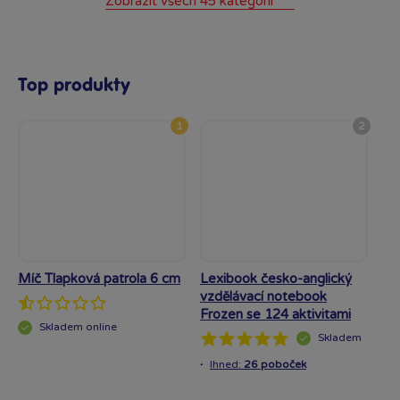
Zobrazit všech 45 kategorií
Top produkty
1
2
Míč Tlapková patrola 6 cm
Lexibook česko-anglický
K-
vzdělávací notebook
šk
Frozen se 124 aktivitami
Skladem
online
Skladem
·
Ihned:
26 poboček