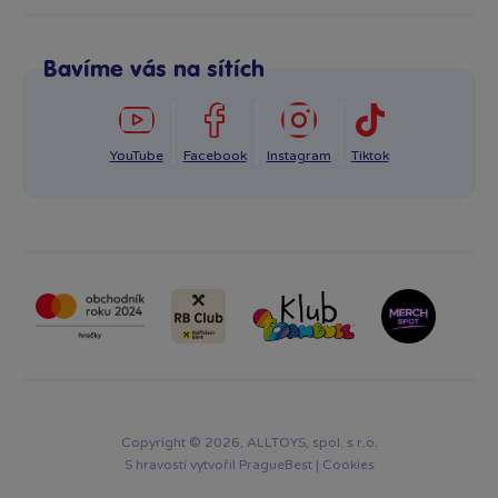
+420 725 331 122
Odstoupení od smlouvy
Po–Pá: 8:00–16:00
Reklamace
Bavíme vás na sítích
info@bambule.cz
Ochrana osobních údajů GDPR
Napsat zprávu
YouTube
Facebook
Instagram
Tiktok
Copyright © 2026, ALLTOYS, spol. s r.o.
S hravostí vytvořil
PragueBest
|
Cookies