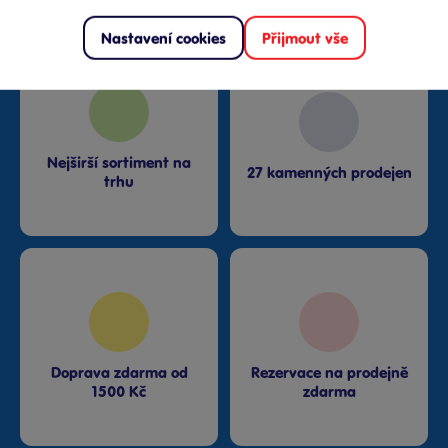
Proč nakupovat v Bambuli?
Nastavení cookies
Přijmout vše
Nejširší sortiment na
27 kamenných prodejen
trhu
Doprava zdarma od
Rezervace na prodejně
1500 Kč
zdarma