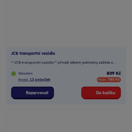
JCB transportní vozidlo
**JCB transportní vozidlo** přináší dětem jedinečný zážitek z...
Skladem
809 Kč
Ihned:
13 poboček
Klub:
785 Kč
Rezervovat
Do košíku