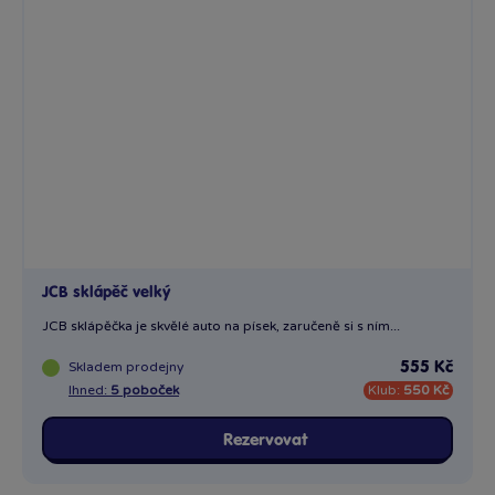
JCB sklápěč velký
JCB sklápěčka je skvělé auto na písek, zaručeně si s ním...
Skladem
prodejny
555 Kč
Ihned:
5 poboček
Klub:
550 Kč
Rezervovat