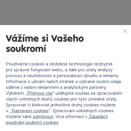
Vážíme si Vašeho
Popis kategorie
soukromí
Malé děti mají rády, když je všechno velké a barevné. Čím
větší auto, tím lepší dárek a více zábavy. Velká auta, skoro
Používáme cookies a obdobné technologie nezbytné
tak velká jako ony samy, se rychle stanou nejoblíbenější
pro správné fungování webu, a dále pro účely analýzy
hračkou. Legendou, kterou znají ze svých dětských let
provozu a návštěvnosti a personalizaci obsahu a reklamy.
i rodiče, je dětské auto Tatra s velkými koly a korbou, se
Informace o užívání našich stránek a vybrané osobní údaje
kterou se dá po domě a po zahradě převážet spousta věcí.
sdílíme s našimi reklamními a analytickými partnery.
Děti ale jistě nadchnete i velkým modelem jeřábu,
Výběrem „
Přijmout vše
“ udělujete souhlas se zpracováním
popelářského vozu nebo traktoru.
všech volitelných druhů cookies pro tyto zmíněné účely.
Spravovat či blokovat jednotlivé druhy cookies můžete
v „
Nastavení cookies
“. Zpracování volitelných cookies
můžete také
odmítnout
. Více informací v
Zásadách
používání souborů cookies
.