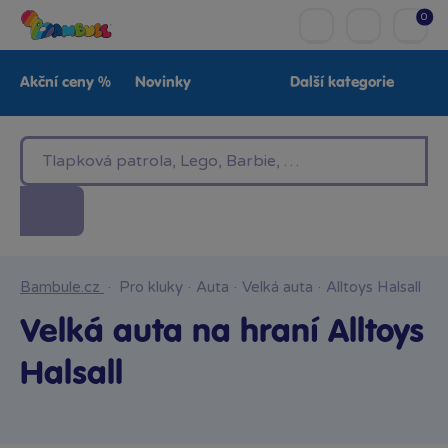
0
Akční ceny %
Novinky
Další kategorie
Venkovní hračky
Znáte z TV
LEGO®
Pro kluky
Pro holky
Baby
Značky
Bambule.cz
·
Pro kluky
·
Auta
·
Velká auta
·
Alltoys Halsall
Velká auta na hraní Alltoys
Halsall