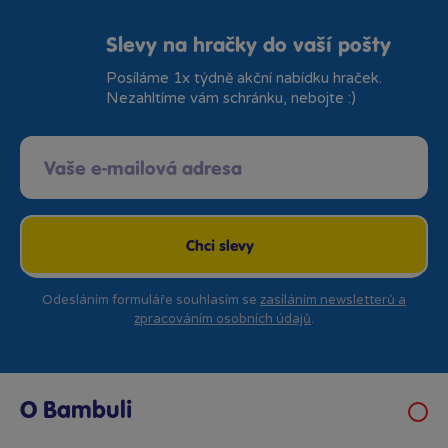
Slevy na hračky do vaší pošty
Posíláme 1x týdně akční nabídku hraček.
Nezahltíme vám schránku, nebojte :)
Chci slevy
Odesláním formuláře souhlasím se
zasíláním newsletterů a
zpracováním osobních údajů
.
O Bambuli
Kariéra