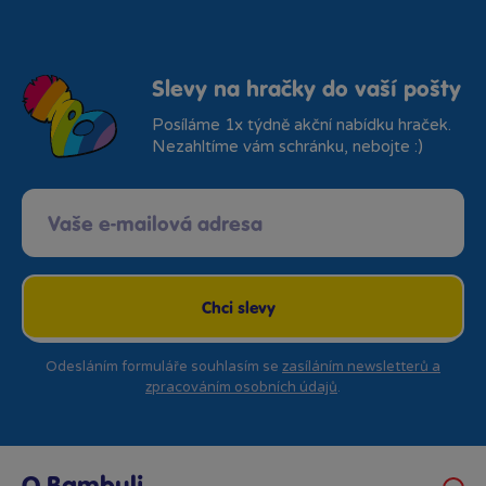
Slevy na hračky do vaší pošty
Posíláme 1x týdně akční nabídku hraček.
Nezahltíme vám schránku, nebojte :)
Chci slevy
Odesláním formuláře souhlasím se
zasíláním newsletterů a
zpracováním osobních údajů
.