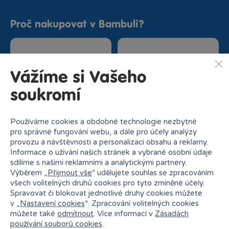
Proč nakupovat v Bambuli?
Vážíme si Vašeho
soukromí
Nejširší sortiment na
27 kamenných prodejen
trhu
Používáme cookies a obdobné technologie nezbytné
pro správné fungování webu, a dále pro účely analýzy
provozu a návštěvnosti a personalizaci obsahu a reklamy.
Informace o užívání našich stránek a vybrané osobní údaje
sdílíme s našimi reklamními a analytickými partnery.
Výběrem „
Přijmout vše
“ udělujete souhlas se zpracováním
všech volitelných druhů cookies pro tyto zmíněné účely.
Spravovat či blokovat jednotlivé druhy cookies můžete
v „
Nastavení cookies
“. Zpracování volitelných cookies
Doprava zdarma od
Rezervace na prodejně
můžete také
odmítnout
. Více informací v
Zásadách
1500 Kč
zdarma
používání souborů cookies
.