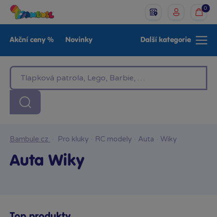
0
Akční ceny %
Novinky
Další kategorie
Venkovní hračky
Znáte z TV
LEGO®
Pro kluky
Pro holky
Baby
Značky
Bambule.cz
·
Pro kluky
·
RC modely
·
Auta
·
Wiky
Auta Wiky
Top produkty