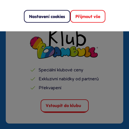
Nastavení cookies
Přijmout vše
Speciální klubové ceny
Exkluzivní nabídky od partnerů
Překvapení
Vstoupit do klubu