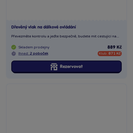
Mohutná červená akční lokomotiva
Udržujte si práci strojvedoucího! Velkou baterii poháněná...
Skladem
prodejny
799 Kč
Ihned:
9 poboček
Klub:
775 Kč