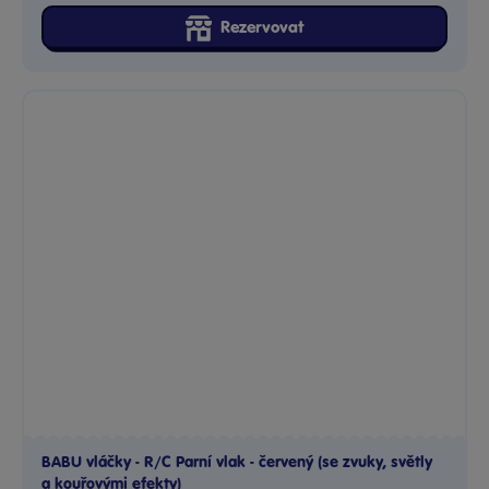
BABU vláčky - R/C Parní vlak - červený (se zvuky, světly
a kouřovými efekty)
Objevte kouzlo dřevěného parního vlaku, který se stane...
Skladem
prodejny
699 Kč
Ihned:
19 poboček
Klub:
678 Kč
Rezervovat