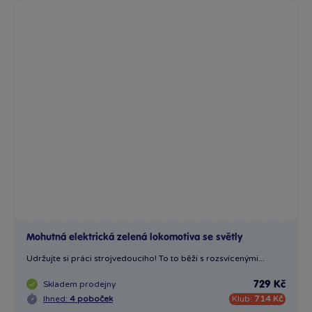
Mohutná elektrická zelená lokomotiva se světly
Udržujte si práci strojvedoucího! To to běží s rozsvícenými...
Skladem
prodejny
729 Kč
Ihned:
4 poboček
Klub:
714 Kč
Rezervovat