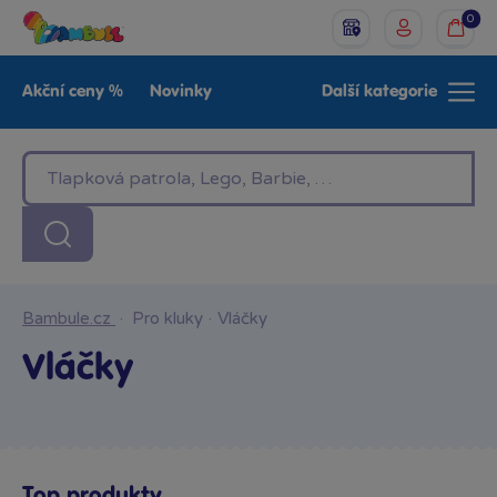
0
Akční ceny %
Novinky
Další kategorie
Venkovní hračky
Znáte z TV
LEGO®
Pro kluky
Pro holky
Baby
Značky
Bambule.cz
·
Pro kluky
·
Vláčky
Vláčky
Top produkty