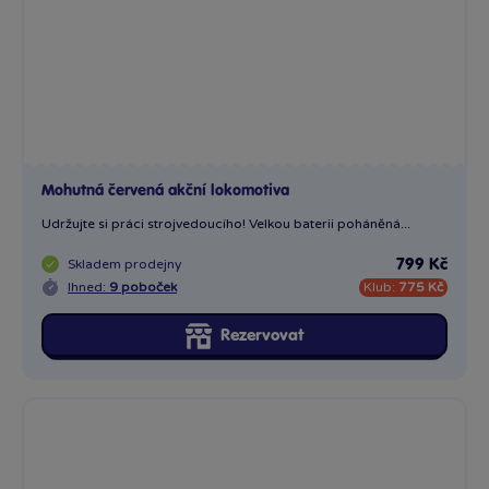
Rezervovat
Letadlo, vláček a baby figurky v zábavném parku