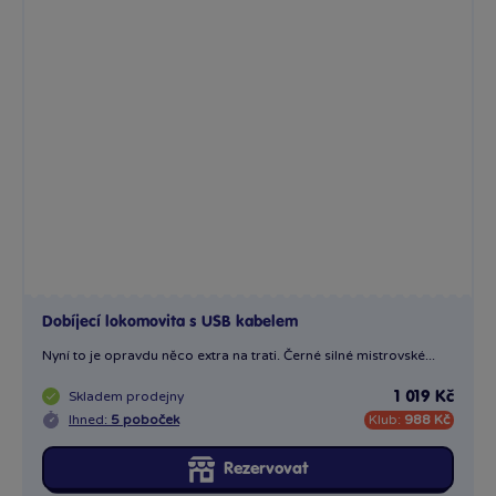
Dobíjecí lokomovita s USB kabelem
Nyní to je opravdu něco extra na trati. Černé silné mistrovské...
Skladem
prodejny
1 019 Kč
Ihned:
5 poboček
Klub:
988 Kč
Rezervovat