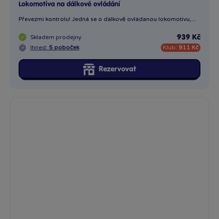
Dřevěný vlak na dálkové ovládání
Převezměte kontrolu a jeďte bezpečně, budete mít cestující na...
Skladem
prodejny
889 Kč
Ihned:
2 poboček
Klub:
871 Kč
Rezervovat