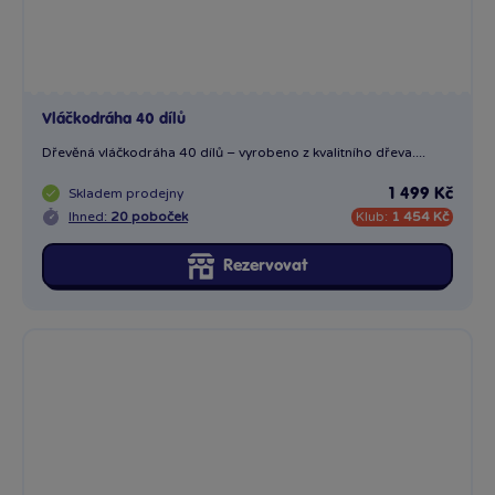
Dřevěný Turbo vlak na baterie
Značka BINO byla uvedena na trh v roce 1992 jako označení
pro...