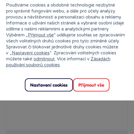
Používáme cookies a obdobné technologie nezbytné
pro správné fungování webu, a dále pro účely analýzy
provozu a návštěvnosti a personalizaci obsahu a reklamy.
Informace o užívání našich stránek a vybrané osobní údaje
sdílíme s našimi reklamními a analytickými partnery.
Výběrem „
Přijmout vše
“ udělujete souhlas se zpracováním
všech volitelných druhů cookies pro tyto zmíněné účely.
Spravovat či blokovat jednotlivé druhy cookies můžete
v „
Nastavení cookies
“. Zpracování volitelných cookies
Lokomotiva na dálkové ovládání
můžete také
odmítnout
. Více informací v
Zásadách
používání souborů cookies
.
Převezmi kontrolu! Jedná se o dálkově ovládanou lokomotivu,...
Skladem
prodejny
939 Kč
Ihned:
5 poboček
Klub:
911 Kč
Nastavení cookies
Přijmout vše
Rezervovat