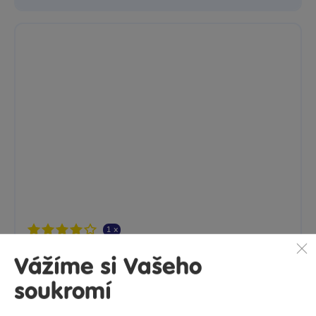
1 x
Set vláčků
Sbírej, spojuj, rozšiřuj. Vybudujte si ještě větší svět...
Skladem
prodejny
999 Kč
Ihned:
7 poboček
Klub:
969 Kč
Rezervovat
Vážíme si Vašeho
soukromí