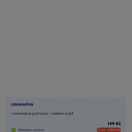
Lokomotiva
Lokomotiva pull back – natáhni a jeď.
149 Kč
Skladem
online
Klub:
145 Kč
Do výběru variant