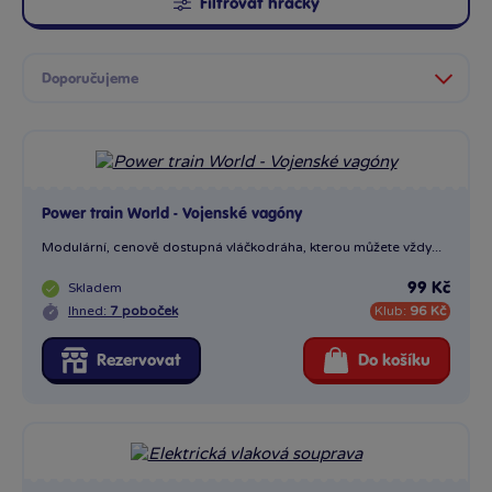
Filtrovat hračky
Power train World - Vojenské vagóny
Modulární, cenově dostupná vláčkodráha, kterou můžete vždy...
Skladem
99 Kč
Ihned:
7 poboček
Klub:
96 Kč
Rezervovat
Do košíku