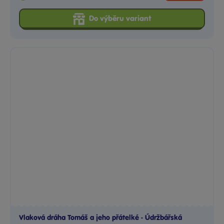
Vlaková dráha Tomáš a jeho přátelké - Údržbářská
základna
Vstupte do světa dobrodružství s údržbářskou základnou
Tomáše...
Skladem
prodejny
1 499 Kč
Ihned:
3 poboček
Klub:
1 454 Kč
Rezervovat