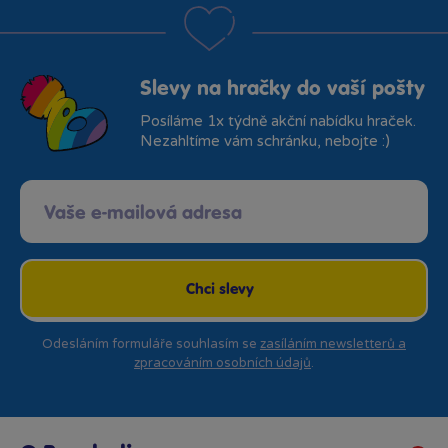
Slevy na hračky do vaší pošty
Posíláme 1x týdně akční nabídku hraček.
Nezahltíme vám schránku, nebojte :)
Chci slevy
Odesláním formuláře souhlasím se
zasíláním newsletterů a
zpracováním osobních údajů
.