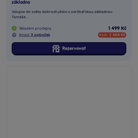
Vláčkodráha 40 dílů
Dřevěná vláčkodráha 40 dílů – vyrobeno z kvalitního dřeva....
Skladem
prodejny
1 499 Kč
Ihned:
20 poboček
Klub:
1 454 Kč
Rezervovat