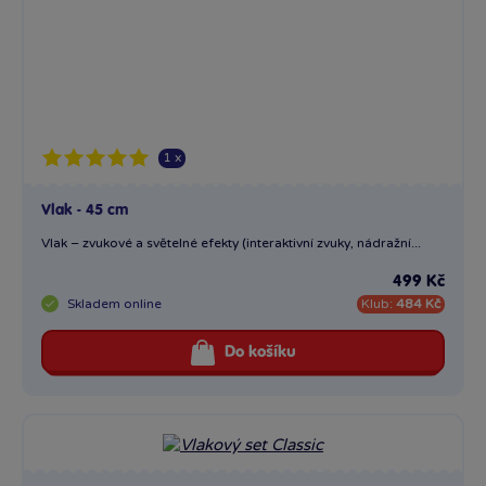
Skladem
online
Klub:
484 Kč
Do košíku
Vlakový set Classic
Vychutnejte si jízdu s tímto Classic vlakovým setem, který...
299 Kč
Skladem
online
Klub:
290 Kč
Do košíku
−27 %
Sleva