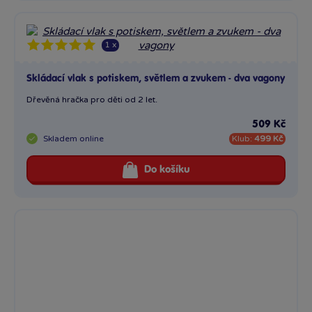
1 x
Skládací vlak s potiskem, světlem a zvukem - dva vagony
Dřevěná hračka pro děti od 2 let.
509 Kč
Skladem
online
Klub:
499 Kč
Do košíku
1 x
Vlak - 45 cm
Vlak – zvukové a světelné efekty (interaktivní zvuky, nádražní...
499 Kč