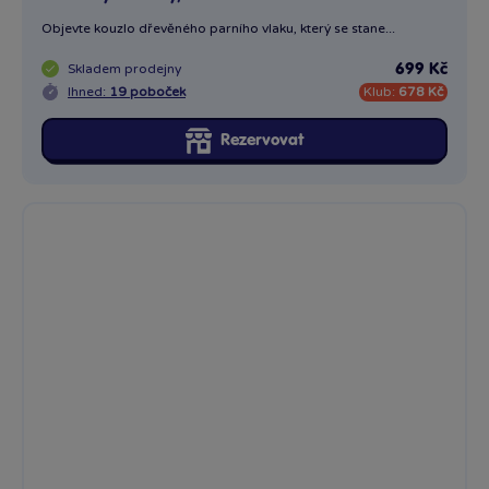
Železniční padací most
Skladem
prodejny
659 Kč
Ihned:
3 poboček
Klub:
646 Kč
Rezervovat