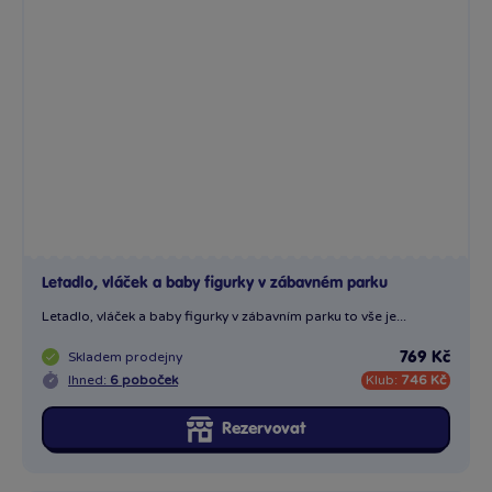
Letadlo, vláček a baby figurky v zábavním parku to vše je...
Skladem
prodejny
769 Kč
Ihned:
6 poboček
Klub:
746 Kč
Rezervovat