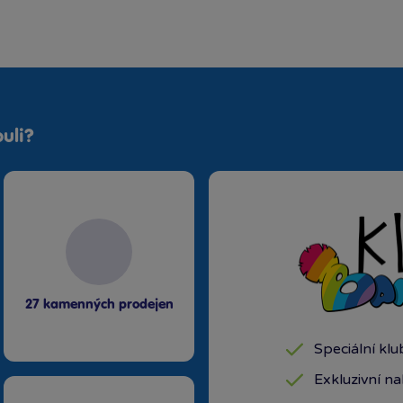
uli?
27 kamenných prodejen
Speciální kl
Exkluzivní n