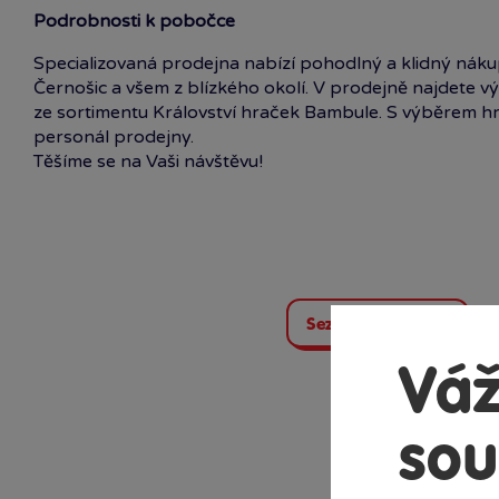
Podrobnosti k pobočce
Specializovaná prodejna nabízí pohodlný a klidný nák
Černošic a všem z blízkého okolí. V prodejně najdete vý
ze sortimentu Království hraček Bambule. S výběrem 
personál prodejny.
Těšíme se na Vaši návštěvu!
Seznam prodejen
Váž
sou