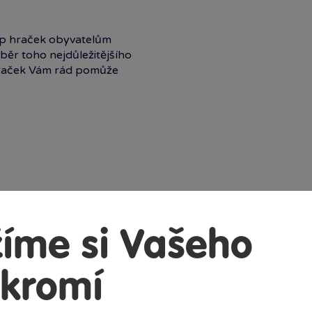
up hraček obyvatelům
běr toho nejdůležitějšího
hraček Vám rád pomůže
íme si Vašeho
kromí