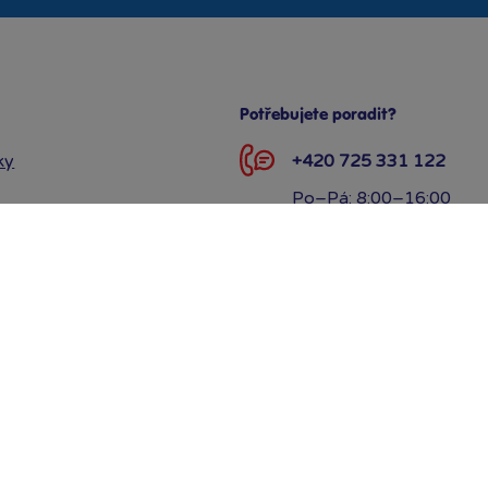
Potřebujete poradit?
ky
+420 725 331 122
Po–Pá: 8:00–16:00
ručení
info@bambule.cz
louvy
Napsat zprávu
 údajů GDPR