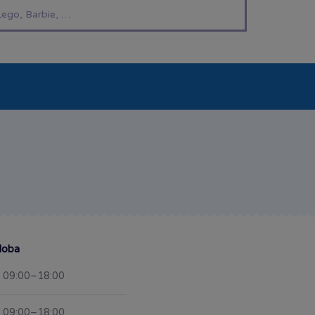
í hračky
Znáte z TV
LEGO®
Pro kluky
Pro h
doba
09:00–18:00
09:00–18:00