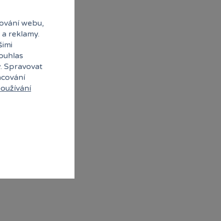
ování webu,
 a reklamy.
šimi
souhlas
y. Spravovat
acování
oužívání