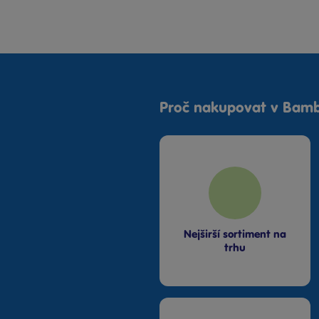
Proč nakupovat v Bamb
Nejširší sortiment na
trhu