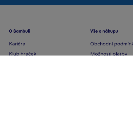
O Bambuli
Vše o nákupu
Kariéra
Obchodní podmín
Klub hraček
Možnosti platby
Prodejny Bambule
Způsoby a ceny do
Bezpečnost hraček
Odstoupení od sm
Affiliate program
Reklamace
Ochrana osobních