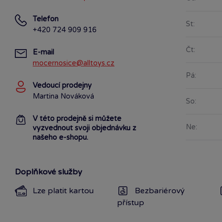
Telefon
St:
+420 724 909 916
Čt:
E-mail
mocernosice@alltoys.cz
Pá:
Vedoucí prodejny
Martina Nováková
So:
V této prodejně si můžete
Ne:
vyzvednout svoji objednávku z
našeho e-shopu.
Doplňkové služby
Lze platit kartou
Bezbariérový
přístup