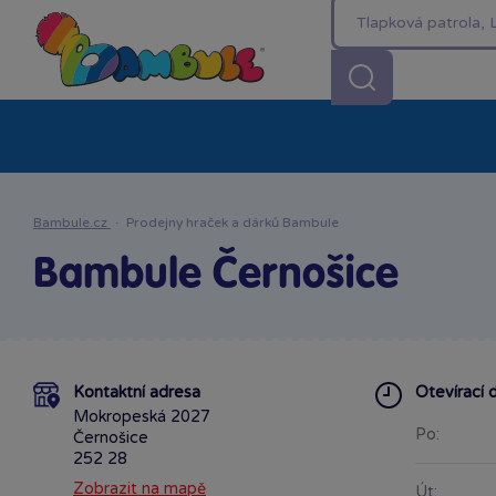
Kategorie
Akční ceny %
Novinky
Venkovn
Bambule.cz
·
Prodejny hraček a dárků Bambule
Bambule Černošice
Kontaktní adresa
Otevírací 
Mokropeská 2027
Po:
Černošice
252 28
Zobrazit na mapě
Út: