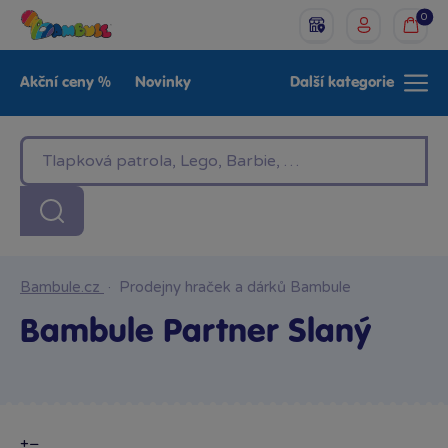
0
Akční ceny %
Novinky
Další kategorie
Venkovní hračky
Znáte z TV
LEGO®
Pro kluky
Pro holky
Baby
Značky
Bambule.cz
·
Prodejny hraček a dárků Bambule
Bambule Partner Slaný
+
−