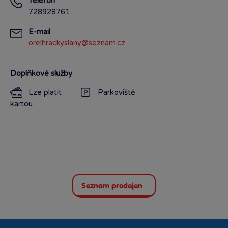
Telefon
728928761
E-mail
orelhrackyslany@seznam.cz
Doplňkové služby
Lze platit
Parkoviště
kartou
Seznam prodejen