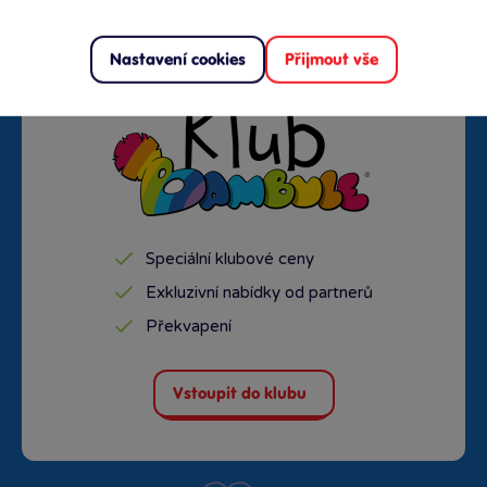
Nastavení cookies
Přijmout vše
Speciální klubové ceny
Exkluzivní nabídky od partnerů
Překvapení
Vstoupit do klubu