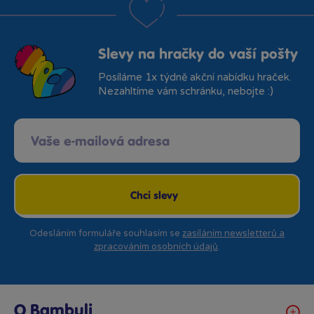
Slevy na hračky do vaší pošty
Posíláme 1x týdně akční nabídku hraček.
Nezahltíme vám schránku, nebojte :)
Chci slevy
Odesláním formuláře souhlasím se
zasíláním newsletterů a
zpracováním osobních údajů
.
O Bambuli