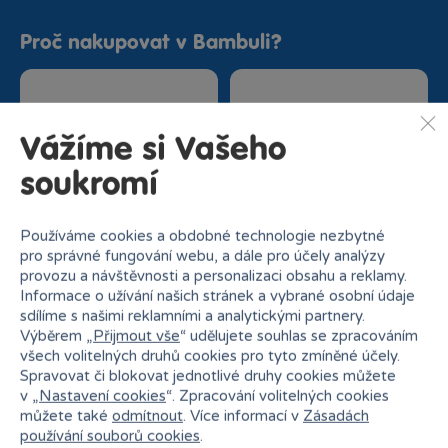
Proč nakupovat v Bambuli?
Vážíme si Vašeho
soukromí
Nejširší sortiment na
27 kamenných prodejen
trhu
Používáme cookies a obdobné technologie nezbytné
pro správné fungování webu, a dále pro účely analýzy
provozu a návštěvnosti a personalizaci obsahu a reklamy.
Informace o užívání našich stránek a vybrané osobní údaje
sdílíme s našimi reklamními a analytickými partnery.
Výběrem „
Přijmout vše
“ udělujete souhlas se zpracováním
všech volitelných druhů cookies pro tyto zmíněné účely.
Spravovat či blokovat jednotlivé druhy cookies můžete
v „
Nastavení cookies
“. Zpracování volitelných cookies
Doprava zdarma od
Rezervace na prodejně
můžete také
odmítnout
. Více informací v
Zásadách
1500 Kč
zdarma
používání souborů cookies
.