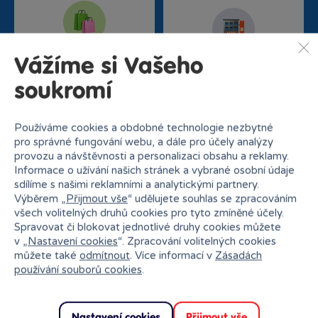
Nejširší sortiment na
Vážíme si Vašeho
27 kamenných prodejen
trhu
soukromí
Používáme cookies a obdobné technologie nezbytné
pro správné fungování webu, a dále pro účely analýzy
provozu a návštěvnosti a personalizaci obsahu a reklamy.
Informace o užívání našich stránek a vybrané osobní údaje
sdílíme s našimi reklamními a analytickými partnery.
Výběrem „
Přijmout vše
“ udělujete souhlas se zpracováním
Doprava zdarma od
Rezervace na prodejně
všech volitelných druhů cookies pro tyto zmíněné účely.
1500 Kč
zdarma
Spravovat či blokovat jednotlivé druhy cookies můžete
v „
Nastavení cookies
“. Zpracování volitelných cookies
můžete také
odmítnout
. Více informací v
Zásadách
používání souborů cookies
.
Nastavení cookies
Přijmout vše