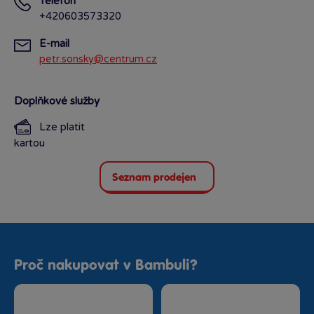
Telefon
+420603573320
E-mail
petr.sonsky@centrum.cz
Doplňkové služby
Lze platit
kartou
Seznam prodejen
Proč nakupovat v Bambuli?