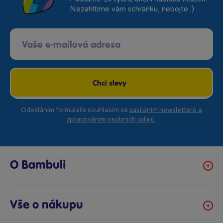
Nezahltíme vám schránku, nebojte :)
Chci slevy
Odesláním formuláře souhlasím se
zasíláním newsletterů a
zpracováním osobních údajů
.
O Bambuli
Kariéra
Klub hraček
Vše o nákupu
Prodejny Bambule
Obchodní podmínky