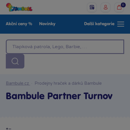
0
Akční ceny %
Novinky
Další kategorie
Venkovní hračky
Znáte z TV
LEGO®
Pro kluky
Pro holky
Baby
Značky
Bambule.cz
·
Prodejny hraček a dárků Bambule
Bambule Partner Turnov
+
−