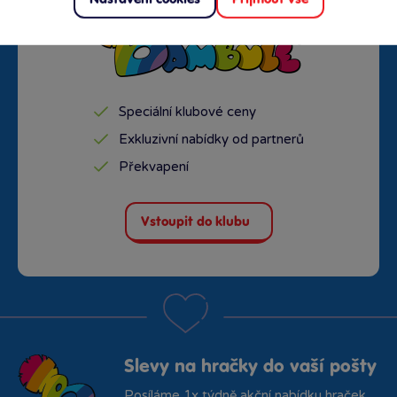
Speciální klubové ceny
Exkluzivní nabídky od partnerů
Překvapení
Vstoupit do klubu
Slevy na hračky do vaší pošty
Posíláme 1x týdně akční nabídku hraček.