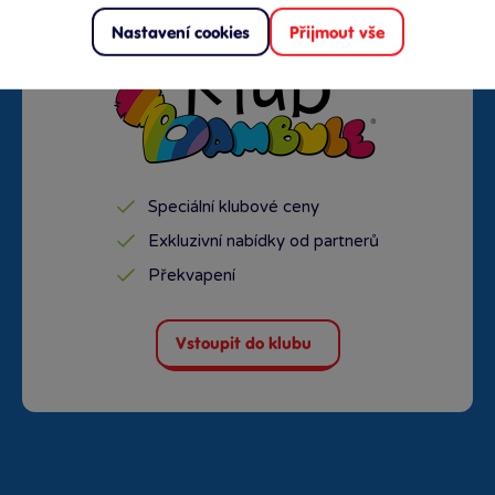
Nastavení cookies
Přijmout vše
Speciální klubové ceny
Exkluzivní nabídky od partnerů
Překvapení
Vstoupit do klubu