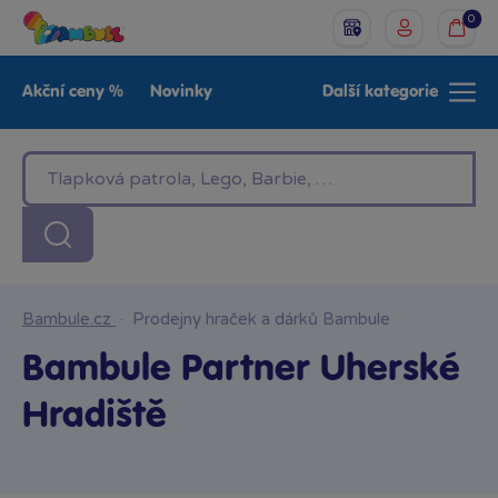
0
Akční ceny %
Novinky
Další kategorie
Venkovní hračky
Znáte z TV
LEGO®
Pro kluky
Pro holky
Baby
Značky
Bambule.cz
·
Prodejny hraček a dárků Bambule
Bambule Partner Uherské
Hradiště