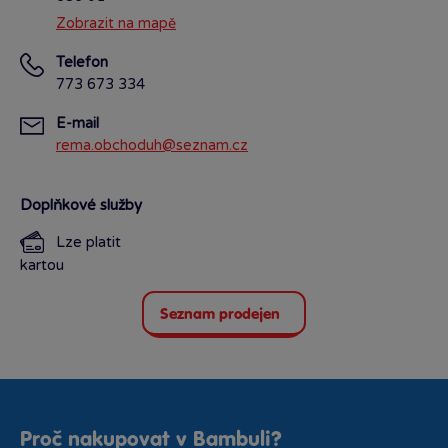
Zobrazit na mapě
Telefon
773 673 334
E-mail
rema.obchoduh@seznam.cz
Doplňkové služby
Lze platit
kartou
Seznam prodejen
Proč nakupovat v Bambuli?