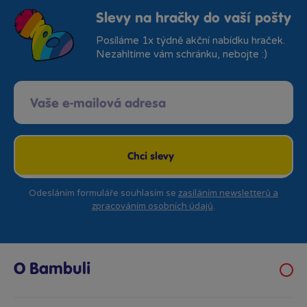
Slevy na hračky do vaší pošty
Posíláme 1x týdně akční nabídku hraček.
Nezahltíme vám schránku, nebojte :)
Chci slevy
Odesláním formuláře souhlasím se
zasíláním newsletterů a
zpracováním osobních údajů
.
O Bambuli
Kariéra