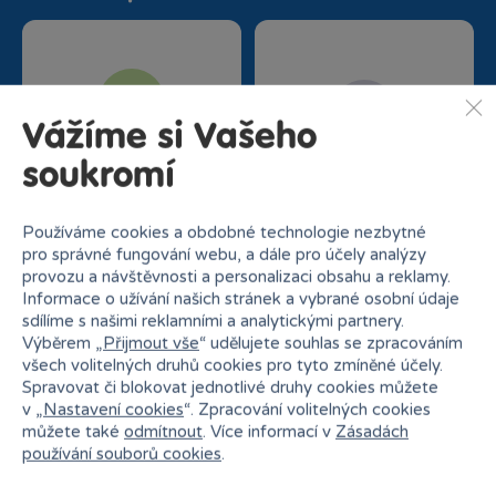
Vážíme si Vašeho
Nejširší sortiment na
soukromí
27 kamenných prodejen
trhu
Používáme cookies a obdobné technologie nezbytné
pro správné fungování webu, a dále pro účely analýzy
provozu a návštěvnosti a personalizaci obsahu a reklamy.
Informace o užívání našich stránek a vybrané osobní údaje
sdílíme s našimi reklamními a analytickými partnery.
Výběrem „
Přijmout vše
“ udělujete souhlas se zpracováním
všech volitelných druhů cookies pro tyto zmíněné účely.
Spravovat či blokovat jednotlivé druhy cookies můžete
Doprava zdarma od
Rezervace na prodejně
v „
Nastavení cookies
“. Zpracování volitelných cookies
1500 Kč
zdarma
můžete také
odmítnout
. Více informací v
Zásadách
používání souborů cookies
.