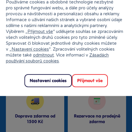
Používáme cookies a obdobné technologie nezbytné
pro správné fungování webu, a dále pro účely analýzy
Proč nakupovat v Bambuli?
provozu a návštěvnosti a personalizaci obsahu a reklamy.
Informace o užívání našich stránek a vybrané osobní údaje
sdílíme s našimi reklamními a analytickými partnery.
Výběrem „
Přijmout vše
“ udělujete souhlas se zpracováním
všech volitelných druhů cookies pro tyto zmíněné účely.
Spravovat či blokovat jednotlivé druhy cookies můžete
v „
Nastavení cookies
“. Zpracování volitelných cookies
Nejširší sortiment na
můžete také
odmítnout
. Více informací v
Zásadách
27 kamenných prodejen
trhu
používání souborů cookies
.
Nastavení cookies
Přijmout vše
Doprava zdarma od
Rezervace na prodejně
1500 Kč
zdarma