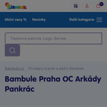
0
Akční ceny %
Novinky
Další kategorie
Venkovní hračky
Znáte z TV
LEGO®
Pro kluky
Pro holky
Baby
Značky
Bambule.cz
·
Prodejny hraček a dárků Bambule
Bambule Praha OC Arkády
Pankrác