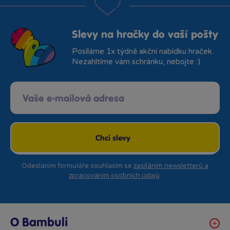
Slevy na hračky do vaší pošty
Posíláme 1x týdně akční nabídku hraček.
Nezahltíme vám schránku, nebojte :)
Chci slevy
Odesláním formuláře souhlasím se
zasíláním newsletterů a
zpracováním osobních údajů
.
O Bambuli