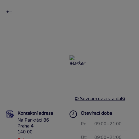
+
−
© Seznam.cz a.s. a další
Kontaktní adresa
Otevírací doba
Na Pankráci 86
Po:
09:00–21:00
Praha 4
140 00
Út:
09:00–21:00