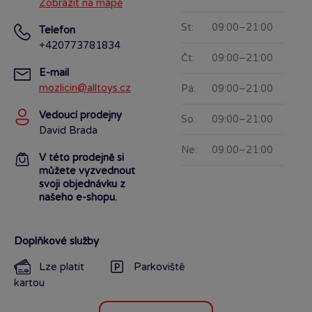
Zobrazit na mapě
St:
09:00–21:00
Telefon
+420773781834
Čt:
09:00–21:00
E-mail
mozlicin@alltoys.cz
Pá:
09:00–21:00
Vedoucí prodejny
So:
09:00–21:00
David Brada
Ne:
09:00–21:00
V této prodejně si
můžete vyzvednout
svoji objednávku z
našeho e-shopu.
Doplňkové služby
Lze platit
Parkoviště
kartou