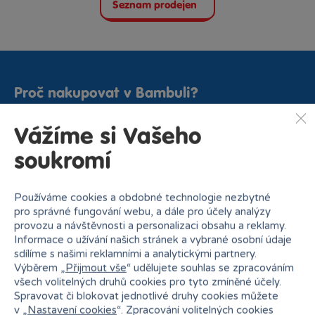
Seznam prodejen
Proč nakupovat v Bambuli?
Vážíme si Vašeho
soukromí
Používáme cookies a obdobné technologie nezbytné
Nejširší sortiment na
27 kamenných prodejen
pro správné fungování webu, a dále pro účely analýzy
trhu
provozu a návštěvnosti a personalizaci obsahu a reklamy.
Informace o užívání našich stránek a vybrané osobní údaje
sdílíme s našimi reklamními a analytickými partnery.
Výběrem „
Přijmout vše
“ udělujete souhlas se zpracováním
všech volitelných druhů cookies pro tyto zmíněné účely.
Spravovat či blokovat jednotlivé druhy cookies můžete
v „
Nastavení cookies
“. Zpracování volitelných cookies