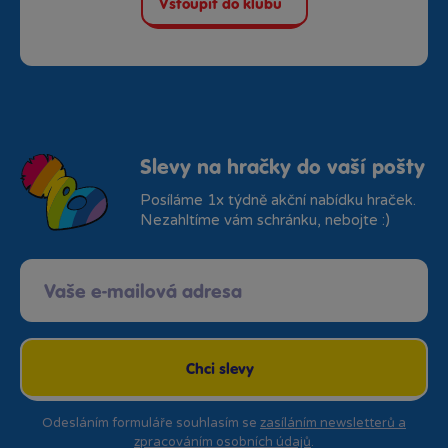
Vstoupit do klubu
Slevy na hračky do vaší pošty
Posíláme 1x týdně akční nabídku hraček.
Nezahltíme vám schránku, nebojte :)
Chci slevy
Odesláním formuláře souhlasím se
zasíláním newsletterů a
zpracováním osobních údajů
.