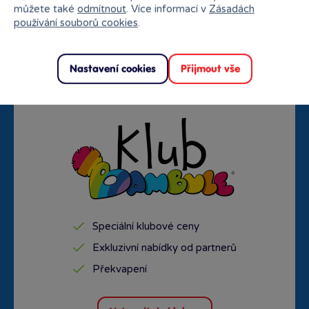
můžete také
odmítnout
. Více informací v
Zásadách
používání souborů cookies
.
Doprava zdarma od
Rezervace na prodejně
1500 Kč
zdarma
Nastavení cookies
Přijmout vše
Speciální klubové ceny
Exkluzivní nabídky od partnerů
Překvapení