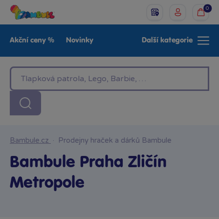
0
Akční ceny %
Novinky
Další kategorie
Venkovní hračky
Znáte z TV
LEGO®
Pro kluky
Pro holky
Baby
Značky
Bambule.cz
·
Prodejny hraček a dárků Bambule
Bambule Praha Zličín
Metropole