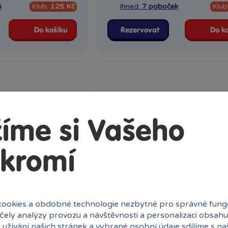
k
Klub:
125 Kč
Ihned:
7 poboček
Klub
Do košíku
Rezervovat
Do k
íme si Vašeho
kromí
ookies a obdobné technologie nezbytné pro správné fung
účely analýzy provozu a návštěvnosti a personalizaci obsahu
 užívání našich stránek a vybrané osobní údaje sdílíme s na