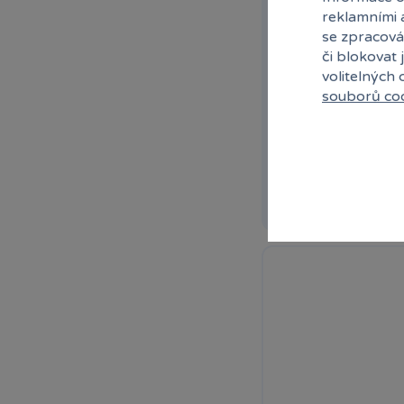
reklamními 
Gelová pera v kuf
se zpracová
či blokovat 
volitelných
Gelová pera v kufříku
souborů co
Skladem
prodej
Ihned:
2 poboče
Rez