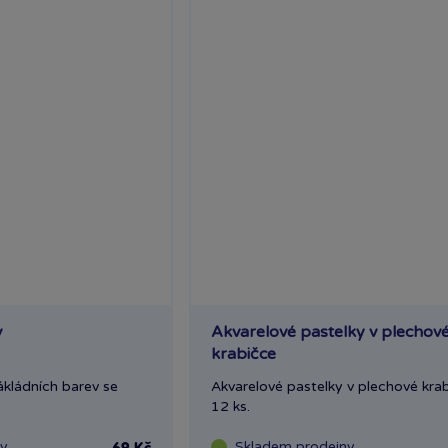
v
Akvarelové pastelky v plechov
krabičce
kládních barev se
Akvarelové pastelky v plechové kra
12 ks.
ny
Skladem
prodejny