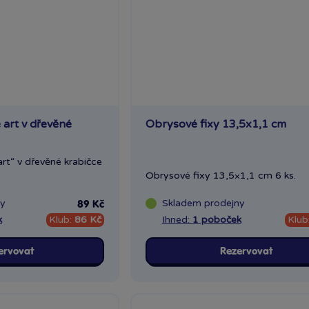
 art v dřevěné
Obrysové fixy 13,5x1,1 cm
art“ v dřevěné krabičce
Obrysové fixy 13,5×1,1 cm 6 ks.
ny
Skladem
prodejny
89 Kč
k
Klub:
86 Kč
Ihned:
1 poboček
Klub
ervovat
Rezervovat