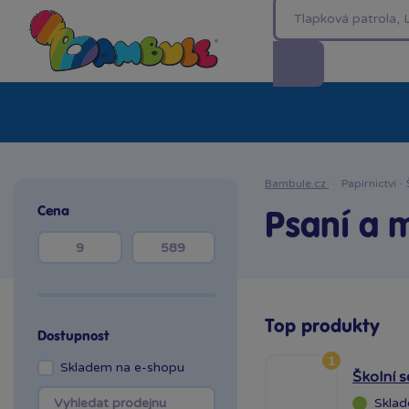
Kategorie
Akční ceny %
Novinky
Venkovn
Bambule.cz
·
Papírnictví
·
Cena
Psaní a m
Top produkty
Dostupnost
1
Skladem na e-shopu
Školní s
Skla