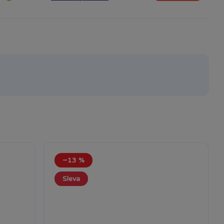
−13 %
Sleva