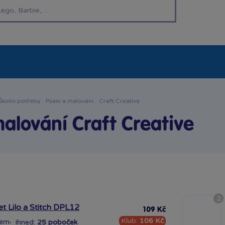
í hračky
Znáte z TV
LEGO®
Pro kluky
Pro h
Školní potřeby
·
Psaní a malování
·
Craft Creative
alování Craft Creative
2
et Lilo a Stitch DPL12
109 Kč
Klub:
106 Kč
dem
·
Ihned:
25 poboček