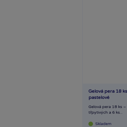
Říčany OC Lihovar
Teplice OC Galerie
Gelová pera 18 ks
pastelové
Gelová pera 18 ks –
třpytivých a 6 ks...
Skladem