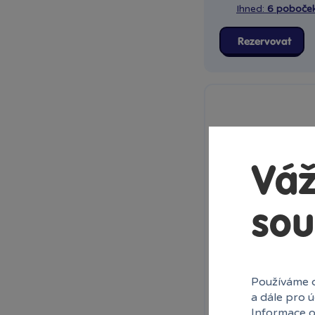
Ihned:
6 poboče
Rezervovat
Váž
sou
Používáme c
a dále pro 
Informace o