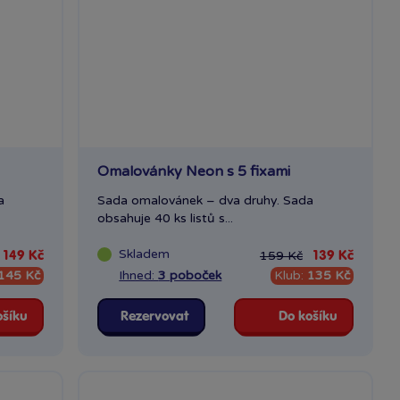
Omalovánky Neon s 5 fixami
a
Sada omalovánek – dva druhy. Sada
obsahuje 40 ks listů s...
Skladem
159 Kč
149 Kč
139 Kč
145 Kč
Ihned:
3 poboček
Klub:
135 Kč
ošíku
Rezervovat
Do košíku