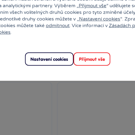
a analytickými partnery. Výběrem „
Přijmout vše
“ udělujete 
říku 30 ks
Pastelky metalické 12 ks v ple
ním všech volitelných druhů cookies pro tyto zmíněné účel
krabičce
jednotlivé druhy cookies můžete v „
Nastavení cookies
“. Zpr
 cookies můžete také
odmítnout
. Více informací v
Zásadách p
 30 ks.
okies
.
ny
Skladem
prodejny
209 Kč
k
Klub:
203 Kč
Ihned:
1 poboček
Klub:
Nastavení cookies
Přijmout vše
ervovat
Rezervovat