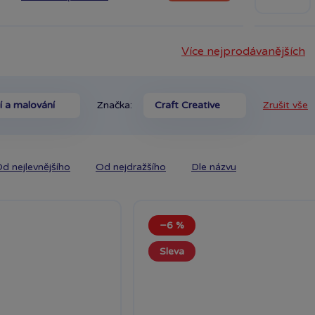
Více nejprodávanějších
í a malování
Značka:
Craft Creative
Zrušit vše
d nejlevnějšího
Od nejdražšího
Dle názvu
−6 %
Sleva