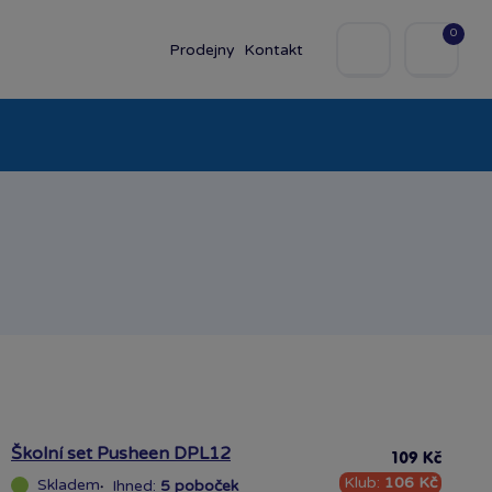
0
Prodejny
Kontakt
olky
Baby
Značky
Školní set Pusheen DPL12
109 Kč
Klub:
106 Kč
Skladem
·
Ihned:
5 poboček