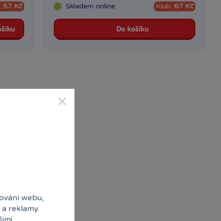
:
57 Kč
Skladem
online
Klub:
67 Kč
ošíku
Do košíku
ování webu,
 a reklamy.
šimi