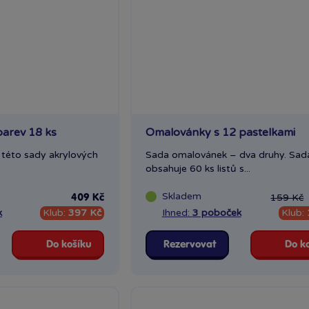
barev 18 ks
Omalovánky s 12 pastelkami
 této sady akrylových
Sada omalovánek – dva druhy. Sad
obsahuje 60 ks listů s...
Skladem
159 Kč
409 Kč
k
Klub:
397 Kč
Ihned:
3 poboček
Klub:
Do košíku
Rezervovat
Do k