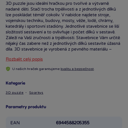
3D puzzle jsou ideální hračkou pro tvořivé a výtvarně
nadané děti. Stačí trocha trpělivosti a z jednotlivých dílků
lze poskládat téměř cokoliv. V nabídce najdete stroje,
vojenskou techniku, budovy, mosty, věže, lodě, chrámy,
katedrály i sportovní stadióny. Jednotlivé stavebnice se liší
složitostí sestavení a to ovlivňuje i počet dílků v sestavě.
Záleží na Vaší zručnosti a trpělivosti. Stavebnice Vám určitě
nějaký čas zabere než z jednotlivých dílků sestavíte úžasná
díla. 3D stavebnice je vyrobená z pevného materiálu –
pevný kartón kašírovaný potisknutým papírem. Po
Rozbalit celý popis
sestavení vypadají- Puzzle 3D skvěle jako dekorace
v dětském pokoji. Obtížnost přizpůsobte vlastním
U našich hraček garantujeme
kvalitu a bezpečnost
.
zkušenostem.
Kategorie
3D puzzle
Sparkys
Parametry produktu
EAN
6944588205355