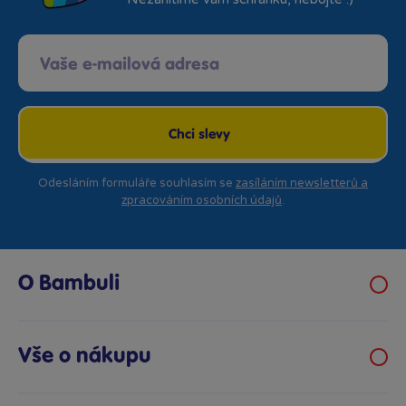
Chci slevy
Odesláním formuláře souhlasím se
zasíláním newsletterů a
zpracováním osobních údajů
.
O Bambuli
Kariéra
Klub hraček
Vše o nákupu
Prodejny Bambule
Obchodní podmínky
Bezpečnost hraček