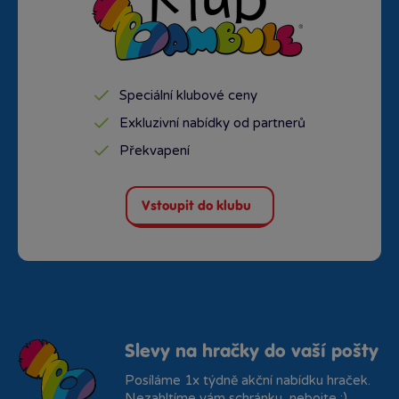
Speciální klubové ceny
Exkluzivní nabídky od partnerů
Překvapení
Vstoupit do klubu
Slevy na hračky do vaší pošty
Posíláme 1x týdně akční nabídku hraček.
Nezahltíme vám schránku, nebojte :)