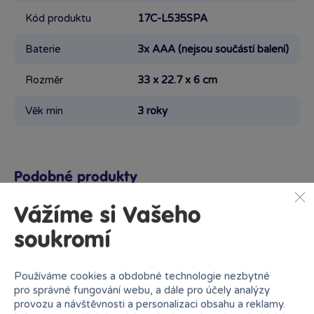
Kód produktu
17C-L535SPA
Baterie
3x AAA (nejsou součástí balení)
Rozměr
33 x 22.7 x 6 cm
Věk min
3 roky
Podobné produkty
Vážíme si Vašeho
soukromí
Proč nakupovat v Bambuli?
Používáme cookies a obdobné technologie nezbytné
pro správné fungování webu, a dále pro účely analýzy
provozu a návštěvnosti a personalizaci obsahu a reklamy.