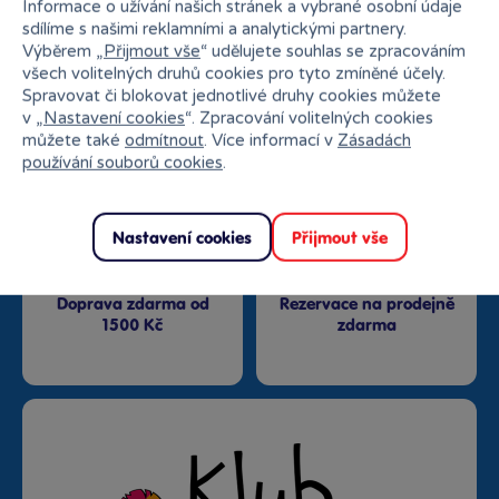
Informace o užívání našich stránek a vybrané osobní údaje
sdílíme s našimi reklamními a analytickými partnery.
Výběrem „
Přijmout vše
“ udělujete souhlas se zpracováním
Nejširší sortiment na
všech volitelných druhů cookies pro tyto zmíněné účely.
27 kamenných prodejen
trhu
Spravovat či blokovat jednotlivé druhy cookies můžete
v „
Nastavení cookies
“. Zpracování volitelných cookies
můžete také
odmítnout
. Více informací v
Zásadách
používání souborů cookies
.
Nastavení cookies
Přijmout vše
Doprava zdarma od
Rezervace na prodejně
1500 Kč
zdarma