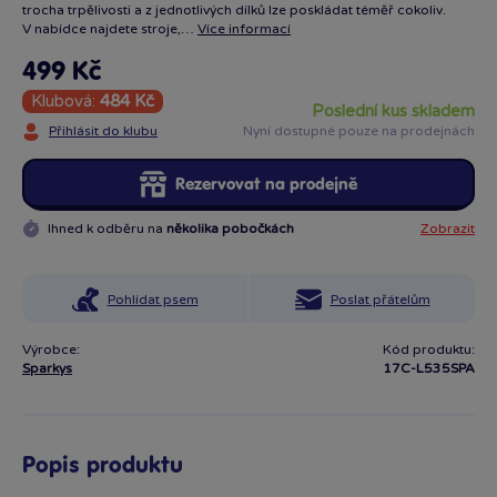
trocha trpělivosti a z jednotlivých dílků lze poskládat téměř cokoliv.
V nabídce najdete stroje,…
Více informací
499 Kč
Klubová:
484 Kč
poslední kus skladem
Přihlásit do klubu
Nyní dostupné pouze na prodejnách
Rezervovat na prodejně
Ihned k odběru na
několika pobočkách
Zobrazit
Pohlídat psem
Poslat přátelům
Výrobce:
Kód produktu:
Sparkys
17C-L535SPA
Popis produktu