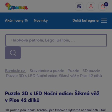
0
Akční ceny %
Novinky
Další kategorie
Venkovní hračky
Znáte z TV
LEGO®
Pro kluky
Pro holky
Baby
Značky
Bambule.cz
·
Stavebnice a puzzle
·
Puzzle
·
3D puzzle
·
Puzzle 3D s LED Noční edice: Šikmá věž v Pise 42 dílků
Puzzle 3D s LED Noční edice: Šikmá věž
v Pise 42 dílků
3D puzzle jsou ideální hračkou pro tvořivé a výtvarně nadané děti. Stačí