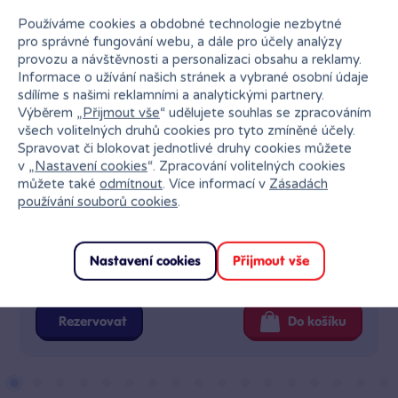
Používáme cookies a obdobné technologie nezbytné
pro správné fungování webu, a dále pro účely analýzy
provozu a návštěvnosti a personalizaci obsahu a reklamy.
Informace o užívání našich stránek a vybrané osobní údaje
sdílíme s našimi reklamními a analytickými partnery.
Výběrem „
Přijmout vše
“ udělujete souhlas se zpracováním
všech volitelných druhů cookies pro tyto zmíněné účely.
Spravovat či blokovat jednotlivé druhy cookies můžete
v „
Nastavení cookies
“. Zpracování volitelných cookies
můžete také
odmítnout
. Více informací v
Zásadách
používání souborů cookies
.
BABU - Puzzle piráti
Nastavení cookies
Přijmout vše
Skladem
179 Kč
7 poboček
Klub:
174 Kč
Rezervovat
Do košíku