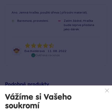
Ano. Jemná hračka, použití dřeva ( přírodní materiál).
Barevnost, provedení.
Zatím žádné. Hračka
bude teprve předána
jako dárek.
Eva Kvíderová
11. 08. 2022
Ověřená recenze
Podobné produkty
Vážíme si Vašeho
soukromí