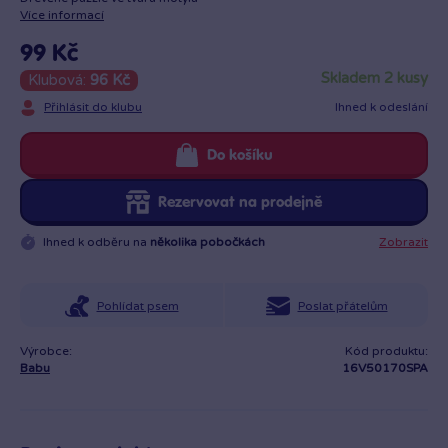
Více informací
99 Kč
skladem 2 kusy
Klubová:
96 Kč
Přihlásit do klubu
Ihned k odeslání
Do košíku
Rezervovat na prodejně
Ihned k odběru na
několika pobočkách
Zobrazit
Pohlídat psem
Poslat přátelům
Výrobce:
Kód produktu:
Babu
16V50170SPA