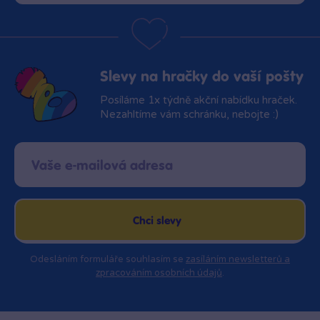
Slevy na hračky do vaší pošty
Posíláme 1x týdně akční nabídku hraček.
Nezahltíme vám schránku, nebojte :)
Chci slevy
Odesláním formuláře souhlasím se
zasíláním newsletterů a
zpracováním osobních údajů
.