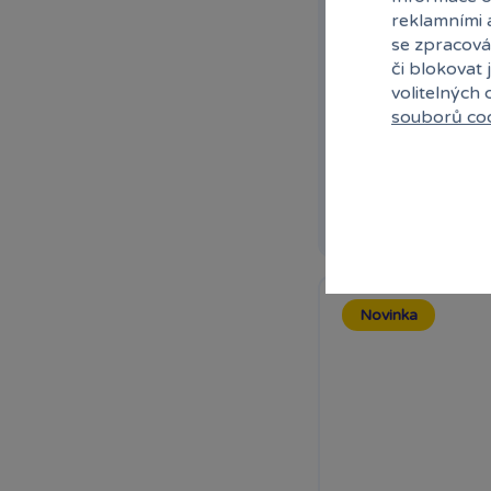
Vyklop to!
reklamními 
se zpracová
Nakloňte houpačku,
či blokovat 
na tom spočívá tato.
volitelných
souborů co
Skladem
prodej
Ihned:
2 poboče
Rez
Novinka