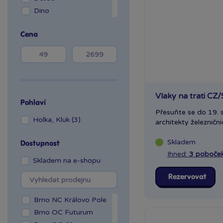
Dino
Efko
Cena
EPEE
Hasbro hry
Chemoplast
Mattel Hry
Mindok
Vlaky na trati CZ
Olymptoy
Pohlaví
Piatnik
Přesuňte se do 19. s
Holka, Kluk (3)
architekty železničníc
Ravensburger
Sparkys
Skladem
Dostupnost
Spin Master games
Ihned:
3 poboče
Stiga
Skladem na e-shopu
Teddies
Rezervovat
Trefl
Brno NC Královo Pole
Brno OC Futurum