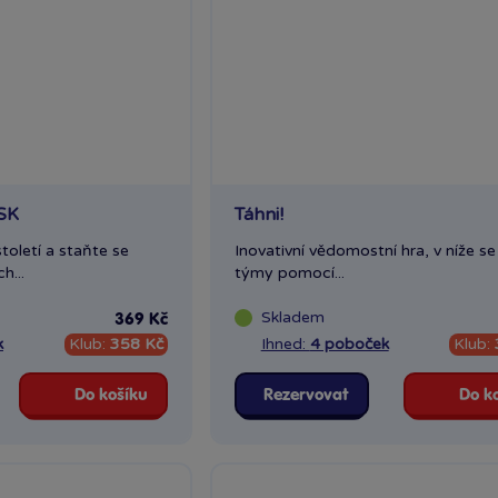
/SK
Táhni!
toletí a staňte se
Inovativní vědomostní hra, v níže se
h...
týmy pomocí...
Skladem
369 Kč
k
Klub:
358 Kč
Ihned:
4 poboček
Klub:
Do košíku
Rezervovat
Do k