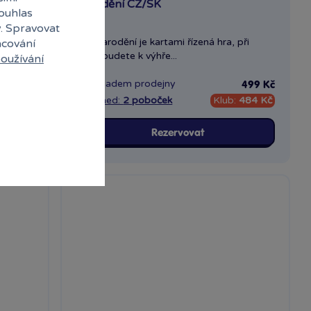
Čarodění CZ/SK
souhlas
y. Spravovat
Hra Čarodění je kartami řízená hra, při
acování
které budete k výhře...
oužívání
Skladem
prodejny
499 Kč
499 Kč
484 Kč
Ihned:
2 poboček
Klub:
484 Kč
Rezervovat