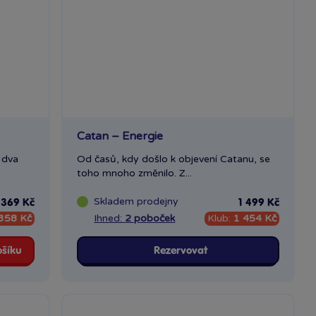
Catan – Energie
 dva
Od časů, kdy došlo k objevení Catanu, se
toho mnoho změnilo. Z...
Skladem
prodejny
369 Kč
1 499 Kč
358 Kč
Ihned:
2 poboček
Klub:
1 454 Kč
ošíku
Rezervovat