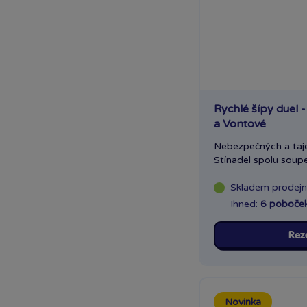
Rychlé šípy duel
a Vontové
Nebezpečných a taj
Stínadel spolu soupeř
Skladem
prodej
Ihned:
6 poboče
Rez
Novinka