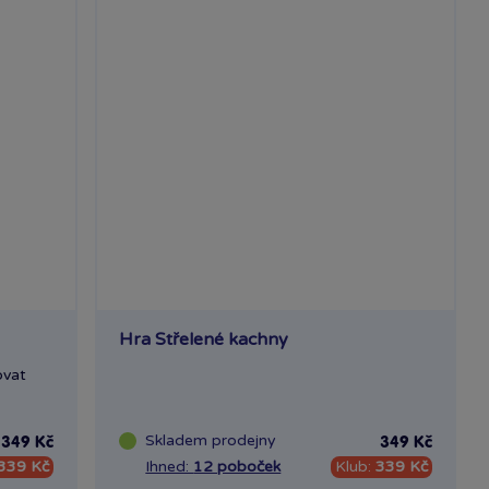
Hra Střelené kachny
ovat
Skladem
prodejny
349 Kč
349 Kč
339 Kč
Ihned:
12 poboček
Klub:
339 Kč