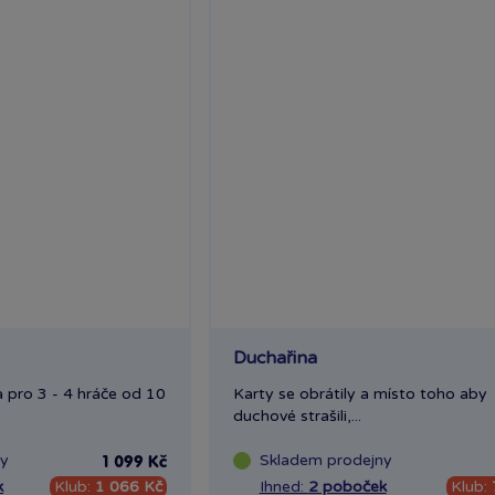
Duchařina
a pro 3 - 4 hráče od 10
Karty se obrátily a místo toho aby
duchové strašili,...
ny
Skladem
prodejny
1 099 Kč
k
Klub:
1 066 Kč
Ihned:
2 poboček
Klub: