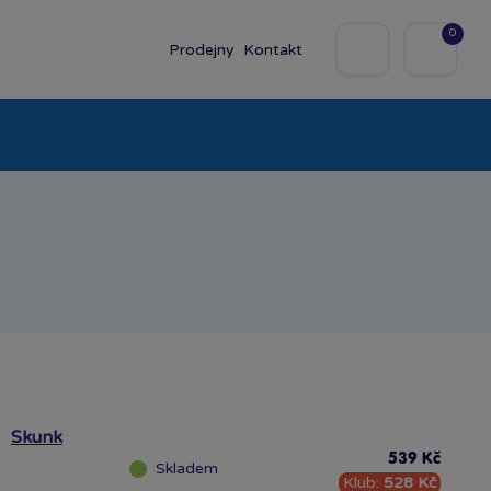
0
Prodejny
Kontakt
olky
Baby
Značky
Skunk
539 Kč
Skladem
Klub:
528 Kč