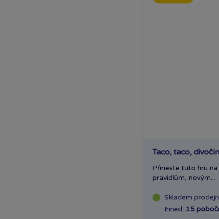
Taco, taco, divoči
Přineste tuto hru na
pravidlům, novým...
Skladem
prodej
Ihned:
15 poboč