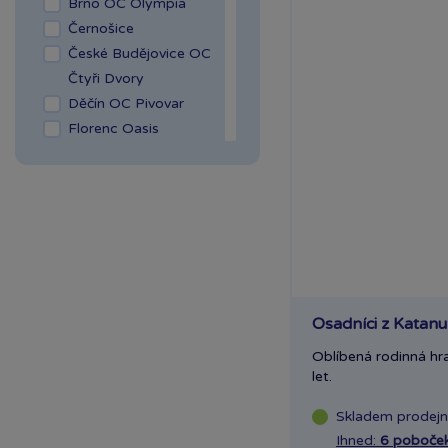
Brno OC Olympia
Černošice
České Budějovice OC
Čtyři Dvory
Děčín OC Pivovar
Florenc Oasis
Hradec Králové Aupark
Kladno OAZA
Liberec Géčko
Liberec OC Nisa
Mladá Boleslav OC
Olympia
OC Šestka
Osadníci z Katanu
Olomouc Šantovka
Ostrava Géčko
Oblíbená rodinná hr
let.
Plzeň NC Galerie
Slovany
Skladem
prodej
Plzeň OC Olympia 2
Ihned:
6 poboče