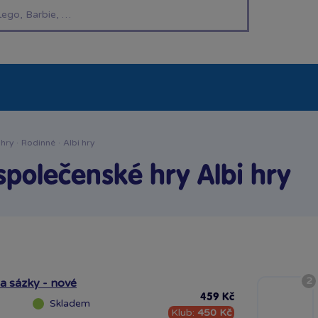
í hračky
Znáte z TV
LEGO®
Pro kluky
Pro h
 hry
·
Rodinné
·
Albi hry
společenské hry Albi hry
2
a sázky - nové
459 Kč
Skladem
Klub:
450 Kč