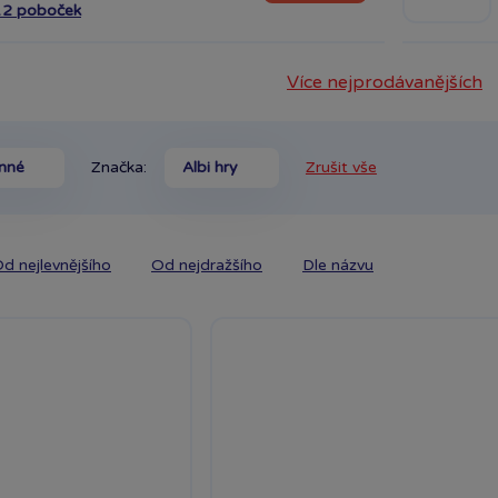
12 poboček
Více nejprodávanějších
nné
Značka:
Albi hry
Zrušit vše
d nejlevnějšího
Od nejdražšího
Dle názvu