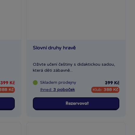
Slovní druhy hravě
Oživte učení češtiny s didaktickou sadou,
která děti zábavně...
Skladem
prodejny
399 Kč
399 Kč
388 Kč
Ihned:
3 poboček
Klub:
388 Kč
Rezervovat