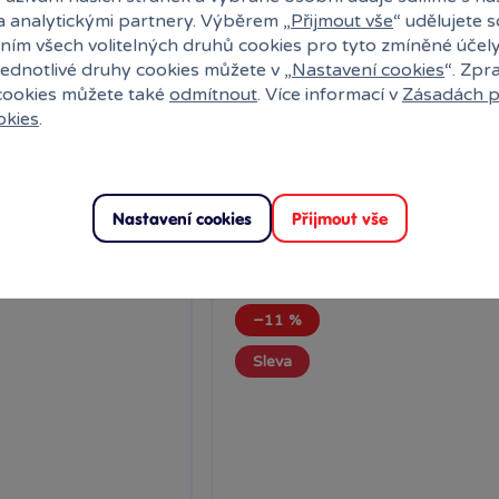
Mlsné medvědí příběhy -
a analytickými partnery. Výběrem „
Přijmout vše
“ udělujete 
Společenská hra
ním všech volitelných druhů cookies pro tyto zmíněné účel
 vyklopte odpověď –
Kooperativní hra pro děti od 4 let,
jednotlivé druhy cookies můžete v „
Nastavení cookies
“. Zpr
..
zaměřená na paměť, ve...
 cookies můžete také
odmítnout
. Více informací v
Zásadách p
okies
.
ny
Skladem
prodejny
699 Kč
k
Klub:
679 Kč
Ihned:
7 poboček
Klub:
ervovat
Rezervovat
Nastavení cookies
Přijmout vše
−11 %
Sleva