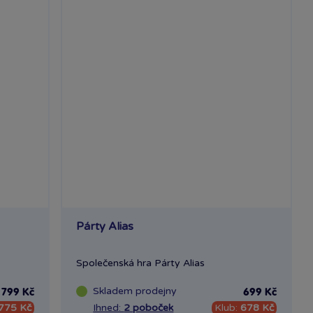
Párty Alias
Společenská hra Párty Alias
Skladem
prodejny
799 Kč
699 Kč
775 Kč
Ihned:
2 poboček
Klub:
678 Kč