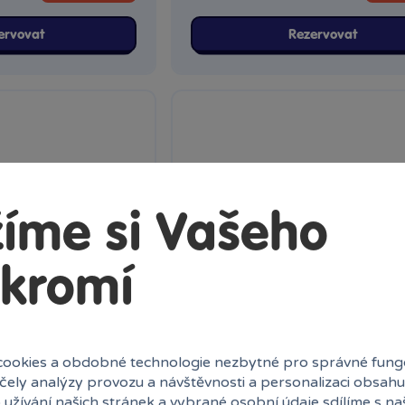
ervovat
Rezervovat
íme si Vašeho
kromí
ookies a obdobné technologie nezbytné pro správné fung
1 x
účely analýzy provozu a návštěvnosti a personalizaci obsahu
 užívání našich stránek a vybrané osobní údaje sdílíme s na