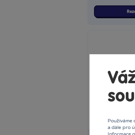
Praha Centrum
Stromovka
Rez
Praha Černý Most
Praha NC Eden
Praha OC Arkády
Pankrác
Praha OC Flora
Praha OC Galerie
Butovice
Praha OC Galerie Harfa
Váž
Praha OC Krakov
Praha OC Letňany
sou
Praha Westfield
Chodov
Praha Zličín Metropole
Říčany OC Lihovar
Používáme c
Teplice OC Galerie
a dále pro 
Informace o