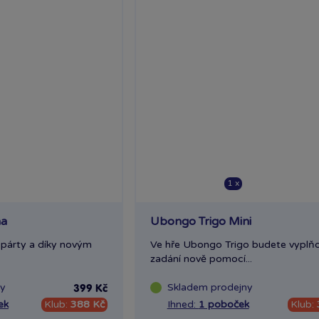
1 x
na
Ubongo Trigo Mini
 párty a díky novým
Ve hře Ubongo Trigo budete vyplň
zadání nově pomocí...
ny
Skladem
prodejny
399 Kč
ek
Klub:
388 Kč
Ihned:
1 poboček
Klub: