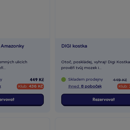
 - Amazonky
DIGI kostka
emných ulicích
Otoč, poskládej, vyhraj! Digi Kostka
í...
prověří tvůj mozek i...
ny
Skladem
prodejny
449 Kč
449 Kč
k
Klub:
436 Kč
Ihned:
8 poboček
Klub:
ervovat
Rezervovat