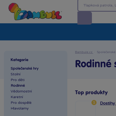
Kategorie
Akční ceny %
Novinky
Venkovn
Bambule.cz
·
Společenské
Kategorie
Rodinné 
Společenské hry
Stolní
Pro děti
Rodinné
Vědomostní
Top produkty
Karetní
1
Pro dospělé
Dostihy 
Hlavolamy