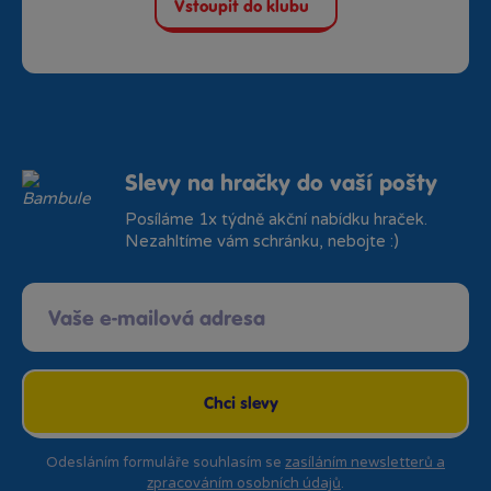
Vstoupit do klubu
Slevy na hračky do vaší pošty
Posíláme 1x týdně akční nabídku hraček.
Nezahltíme vám schránku, nebojte :)
Chci slevy
Odesláním formuláře souhlasím se
zasíláním newsletterů a
zpracováním osobních údajů
.