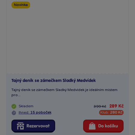
Novinka
Tajný deník se zámečkem Sladký Medvídek
Tajný deník se zámečkem Sladký Medvídek je ideálním místem
pro...
Skladem
289 Kč
399 Kč
Ihned:
15 poboček
Klub:
280 Kč
Rezervovat
Do košíku