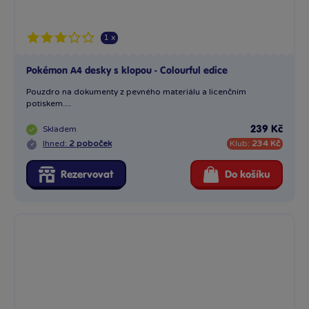
1 x
Pokémon A4 desky s klopou - Colourful edice
Pouzdro na dokumenty z pevného materiálu a licenčním
potiskem....
Skladem
239 Kč
Ihned:
2 poboček
Klub:
234 Kč
Rezervovat
Do košíku