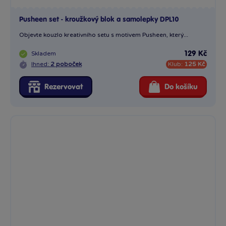
Pusheen set - kroužkový blok a samolepky DPL10
Objevte kouzlo kreativního setu s motivem Pusheen, který...
Skladem
129 Kč
Ihned:
2 poboček
Klub:
125 Kč
Rezervovat
Do košíku