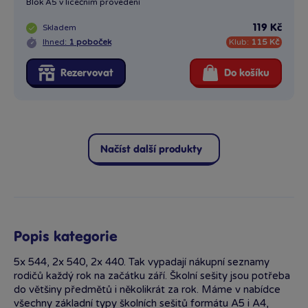
Blok A5 v licečním provedení
Skladem
119 Kč
Ihned:
1 poboček
Klub:
115 Kč
Rezervovat
Do košíku
Načíst další produkty
Popis kategorie
5x 544, 2x 540, 2x 440. Tak vypadají nákupní seznamy
rodičů každý rok na začátku září. Školní sešity jsou potřeba
do většiny předmětů i několikrát za rok. Máme v nabídce
všechny základní typy školních sešitů formátu A5 i A4,