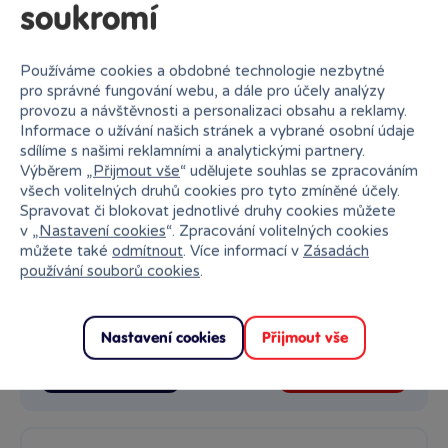
soukromí
Používáme cookies a obdobné technologie nezbytné
pro správné fungování webu, a dále pro účely analýzy
provozu a návštěvnosti a personalizaci obsahu a reklamy.
Informace o užívání našich stránek a vybrané osobní údaje
sdílíme s našimi reklamními a analytickými partnery.
Výběrem „
Přijmout vše
“ udělujete souhlas se zpracováním
všech volitelných druhů cookies pro tyto zmíněné účely.
Spravovat či blokovat jednotlivé druhy cookies můžete
Gabby kroužkový blok A5 DPL10
v „
Nastavení cookies
“. Zpracování volitelných cookies
můžete také
odmítnout
. Více informací v
Zásadách
Gabby kroužkový blok A5 je skvělým pomocníkem pro všechny
malé...
používání souborů cookies
.
Skladem
169 Kč
Ihned:
10 poboček
Klub:
164 Kč
Nastavení cookies
Přijmout vše
Rezervovat
Do košíku