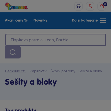
0
Akční ceny %
Novinky
Další kategorie
Venkovní hračky
Znáte z TV
LEGO®
Pro kluky
Pro holky
Baby
Značky
Bambule.cz
·
Papírnictví
·
Školní potřeby
·
Sešity a bloky
Sešity a bloky
Top produkty