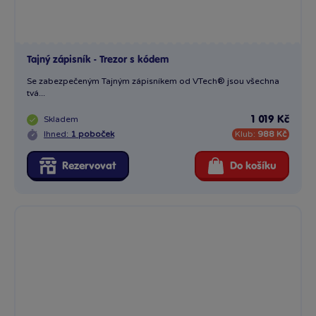
Tajný zápisník - Trezor s kódem
Se zabezpečeným Tajným zápisníkem od VTech® jsou všechna
tvá...
Skladem
1 019 Kč
Ihned:
1 poboček
Klub:
988 Kč
Rezervovat
Do košíku