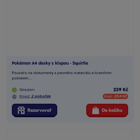
Pokémon A4 desky s klopou - Squirtle
Pouzdro na dokumenty z pevného materiálu a licenčním
potiskem....
Skladem
239 Kč
Ihned:
2 poboček
Klub:
234 Kč
Rezervovat
Do košíku