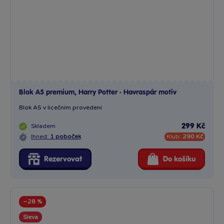
Blok A5 premium, Harry Potter - Havraspár motiv
Blok A5 v licečním provedení
Skladem
299 Kč
Ihned:
1 poboček
Klub:
290 Kč
Rezervovat
Do košíku
−28 %
Sleva