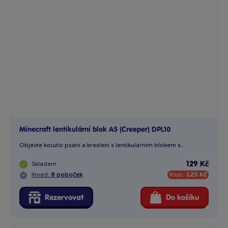
Minecraft lentikulární blok A5 (Creeper) DPL10
Objevte kouzlo psaní a kreslení s lentikulárním blokem s...
Skladem
129 Kč
Ihned:
8 poboček
Klub:
125 Kč
Rezervovat
Do košíku