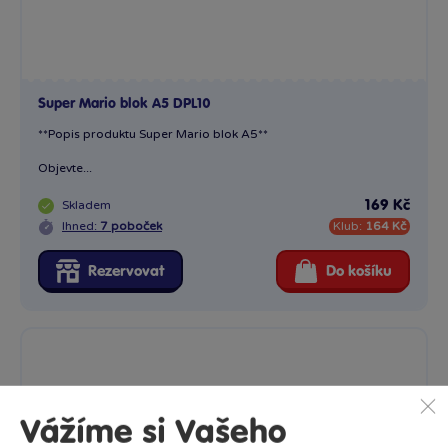
Super Mario blok A5 DPL10
**Popis produktu Super Mario blok A5**
Objevte...
Skladem
169 Kč
Ihned:
7 poboček
Klub:
164 Kč
Rezervovat
Do košíku
Vážíme si Vašeho