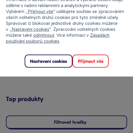
sdílíme s našimi reklamními a analytickými partnery.
Výběrem „
Přijmout vše
“ udělujete souhlas se zpracováním
všech volitelných druhů cookies pro tyto zmíněné účely.
Spravovat či blokovat jednotlivé druhy cookies můžete
v „
Nastavení cookies
“. Zpracování volitelných cookies
9+
12 +
můžete také
odmítnout
. Více informací v
Zásadách
používání souborů cookies
.
Nastavení cookies
Přijmout vše
Dospělí
Top produkty
Filtrovat hračky