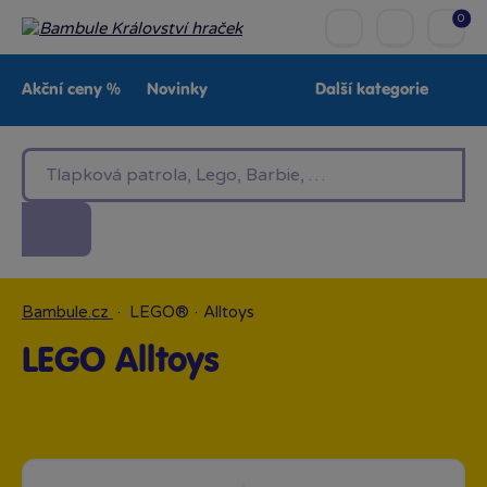
0
Akční ceny %
Novinky
Další kategorie
Venkovní hračky
Znáte z TV
LEGO®
Pro kluky
Pro holky
Baby
Značky
Bambule.cz
·
LEGO®
·
Alltoys
LEGO Alltoys