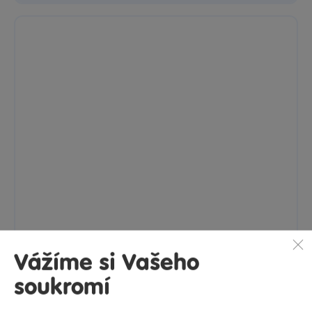
Náhradní náplně do 3D pera WIKY 15x3 m - český obal
Vážíme si Vašeho
15 barevných náplní, každá o délce 3 metry pro 3D pero...
soukromí
Skladem
prodejny
179 Kč