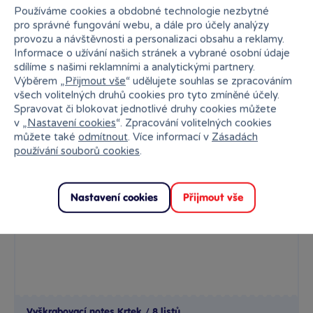
Ihned:
6 poboček
Klub:
174 Kč
Používáme cookies a obdobné technologie nezbytné
pro správné fungování webu, a dále pro účely analýzy
Rezervovat
provozu a návštěvnosti a personalizaci obsahu a reklamy.
Informace o užívání našich stránek a vybrané osobní údaje
sdílíme s našimi reklamními a analytickými partnery.
Výběrem „
Přijmout vše
“ udělujete souhlas se zpracováním
všech volitelných druhů cookies pro tyto zmíněné účely.
Spravovat či blokovat jednotlivé druhy cookies můžete
v „
Nastavení cookies
“. Zpracování volitelných cookies
můžete také
odmítnout
. Více informací v
Zásadách
používání souborů cookies
.
Nastavení cookies
Přijmout vše
Vyškrabovací notes Krtek / 8 listů