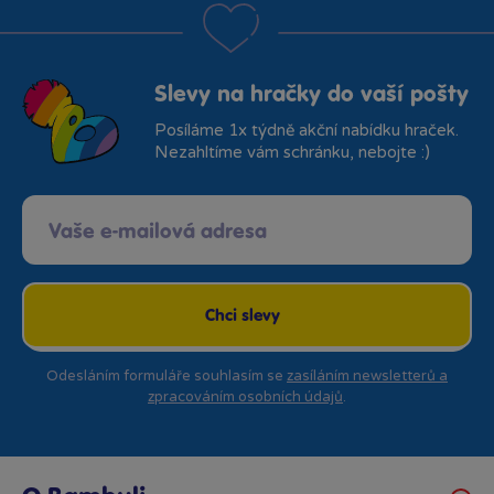
Slevy na hračky do vaší pošty
Posíláme 1x týdně akční nabídku hraček.
Nezahltíme vám schránku, nebojte :)
Chci slevy
Odesláním formuláře souhlasím se
zasíláním newsletterů a
zpracováním osobních údajů
.