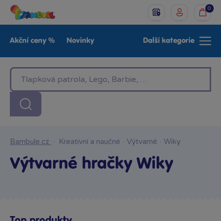
0
Akční ceny %
Novinky
Další kategorie
Venkovní hračky
Znáte z TV
LEGO®
Pro kluky
Pro holky
Baby
Značky
Bambule.cz
·
Kreativní a naučné
·
Výtvarné
·
Wiky
Výtvarné hračky Wiky
Top produkty