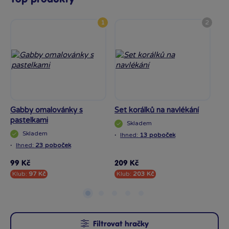
1
2
Gabby omalovánky s
Set korálků na navlékání
Ko
pastelkami
Skladem
Skladem
·
·
Ihned:
13 poboček
I
·
Ihned:
23 poboček
99 Kč
209 Kč
89 
Klub:
97 Kč
Klub:
203 Kč
Kl
Filtrovat hračky