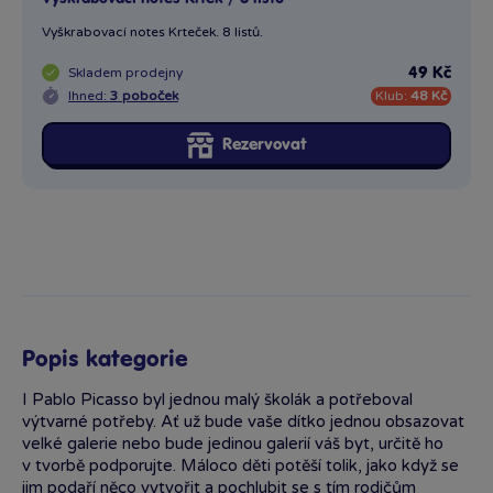
Vyškrabovací notes Krteček. 8 listů.
Skladem
prodejny
49 Kč
Ihned:
3 poboček
Klub:
48 Kč
Rezervovat
Popis kategorie
I Pablo Picasso byl jednou malý školák a potřeboval
výtvarné potřeby. Ať už bude vaše dítko jednou obsazovat
velké galerie nebo bude jedinou galerií váš byt, určitě ho
v tvorbě podporujte. Máloco děti potěší tolik, jako když se
jim podaří něco vytvořit a pochlubit se s tím rodičům