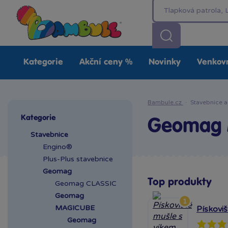
Kategorie
Akční ceny %
Novinky
Venkovn
Bambule.cz
·
Stavebnice a
Kategorie
Geomag 
Stavebnice
Engino®
Plus-Plus stavebnice
Geomag
Top produkty
Geomag CLASSIC
Geomag
1
MAGICUBE
Pískovi
Geomag