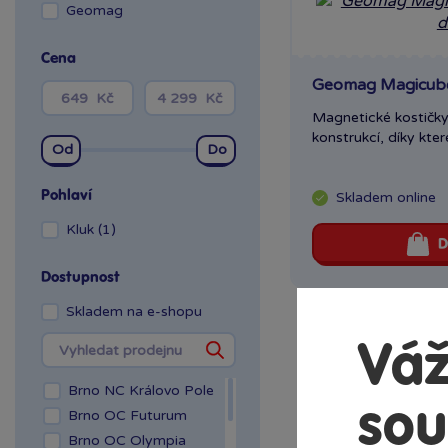
Geomag
Cena
Geomag Magicube 
Magnetické kostičky 
konstrukcí, díky které
Pohlaví
Skladem
online
Kluk (1)
D
Dostupnost
Skladem na e-shopu
Váž
Brno NC Královo Pole
sou
Brno OC Futurum
Brno OC Olympia