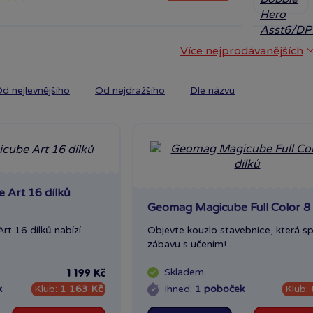
Více nejprodávanějších
d nejlevnějšího
Od nejdražšího
Dle názvu
Art 16 dílků
Geomag Magicube Full Color 8 
t 16 dílků nabízí
Objevte kouzlo stavebnice, která sp
zábavu s učením!...
Skladem
1 199 Kč
k
Klub:
1 163 Kč
Ihned:
1 poboček
Klub: