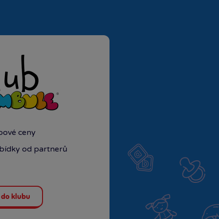
ubové ceny
abídky od partnerů
 do klubu