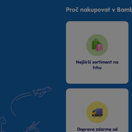
Stromovka
Proč nakupovat v Bamb
Praha Černý Most
Praha NC Eden
Praha OC Arkády
Pankrác
Praha OC Flora
Praha OC Galerie
Butovice
Nejširší sortiment na
Praha OC Galerie Harfa
trhu
Praha OC Krakov
Praha OC Letňany
Praha Westfield
Chodov
Praha Zličín Metropole
Říčany OC Lihovar
Teplice OC Galerie
Doprava zdarma od