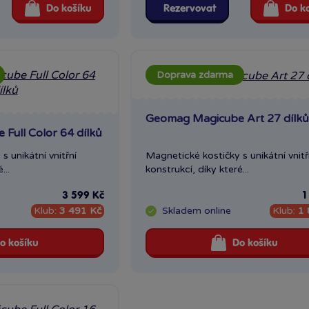
Do košíku
Rezervovat
Do k
Doprava zdarma
Geomag Magicube Art 27 dílků
Full Color 64 dílků
s unikátní vnitřní
Magnetické kostičky s unikátní vnitř
...
konstrukcí, díky které...
3 599 Kč
1
Klub:
3 491 Kč
Skladem
online
Klub:
1 
o košíku
Do košíku