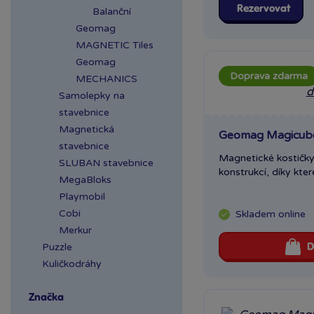
Rezervovat
Balanční
Geomag
MAGNETIC Tiles
Geomag
Doprava zdarma
MECHANICS
Samolepky na
stavebnice
Magnetická
Geomag Magicube 
stavebnice
Magnetické kostičky 
SLUBAN stavebnice
konstrukcí, díky které
MegaBloks
Playmobil
Cobi
Skladem
online
Merkur
Puzzle
D
Kuličkodráhy
Značka