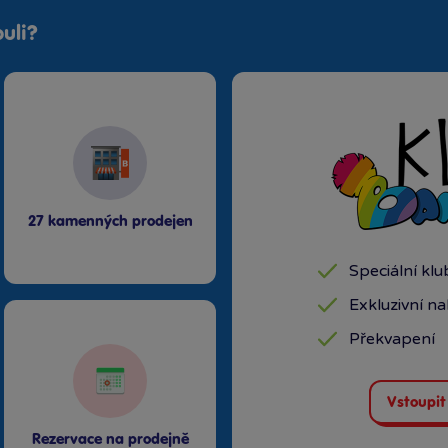
uli?
27 kamenných prodejen
Speciální kl
Exkluzivní n
Překvapení
Vstoupit
Rezervace na prodejně