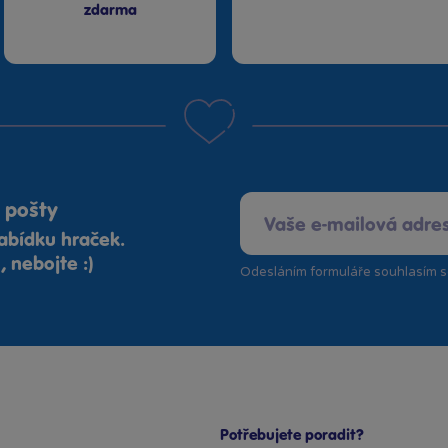
zdarma
 pošty
abídku hraček.
 nebojte :)
Odesláním formuláře souhlasím 
Potřebujete poradit?