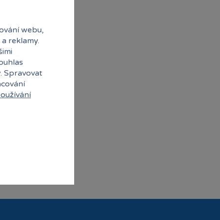
ování webu,
 a reklamy.
šimi
souhlas
y. Spravovat
acování
oužívání