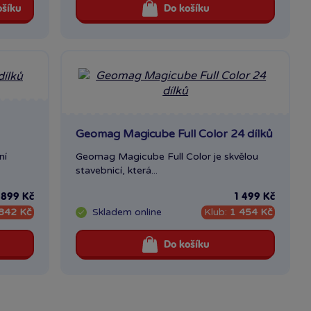
ošíku
Do košíku
Geomag Magicube Full Color 24 dílků
ní
Geomag Magicube Full Color je skvělou
stavebnicí, která...
 899 Kč
1 499 Kč
842 Kč
Skladem
online
Klub:
1 454 Kč
Do košíku