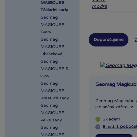
MAGICUBE
Základní sady
Geomag
MAGICUBE
Tvary
Geomag
Doporučujeme
O
MAGICUBE
Obrázkové
Geomag
MAGICUBE S
klipy
Geomag
Geomag Magicube 
MAGICUBE
Kreativní sady
Geomag Magicube Ar
Geomag
jedinečný zážitek z...
MAGICUBE
Skladem
Velké sady
Ihned:
1 poboče
Geomag
MAGICUBE