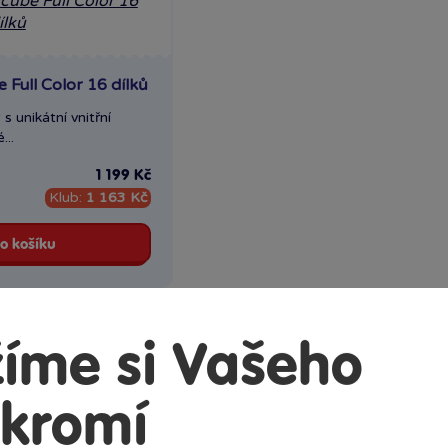
Full Color 16 dílků
s unikátní vnitřní
...
1 199 Kč
Klub:
1 163 Kč
o košíku
íme si Vašeho
kromí