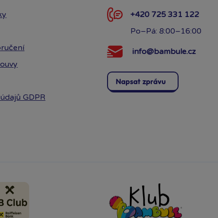
ky
+420 725 331 122
Po–Pá: 8:00–16:00
ručení
info@bambule.cz
louvy
Napsat zprávu
 údajů GDPR