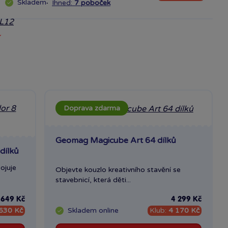
Skladem
·
Ihned:
7 poboček
Doprava zdarma
Geomag Magicube Art 64 dílků
dílků
ojuje
Objevte kouzlo kreativního stavění se
stavebnicí, která děti...
649 Kč
4 299 Kč
630 Kč
Skladem
online
Klub:
4 170 Kč