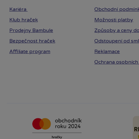
Kariéra
Obchodní podmín
Klub hraček
Možnosti platby
Prodejny Bambule
Způsoby a ceny do
Bezpečnost hraček
Odstoupení od sm
Affiliate program
Reklamace
Ochrana osobních