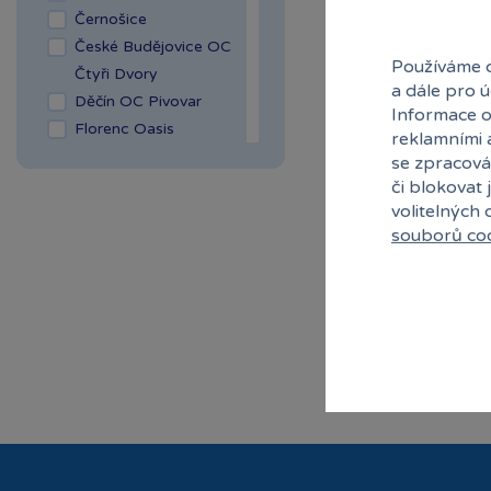
Černošice
České Budějovice OC
Používáme c
Čtyři Dvory
a dále pro 
Děčín OC Pivovar
Informace o
Florenc Oasis
reklamními 
Hradec Králové Aupark
se zpracová
Kladno OAZA
či blokovat 
volitelných
Liberec Géčko
souborů co
Liberec OC Nisa
Mladá Boleslav OC
Olympia
OC Šestka
Olomouc Šantovka
Ostrava Géčko
Plzeň NC Galerie
Slovany
Plzeň OC Olympia 2
Praha Centrum