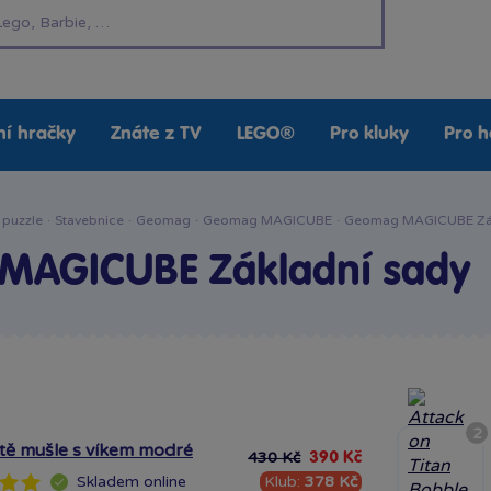
í hračky
Znáte z TV
LEGO®
Pro kluky
Pro h
 puzzle
·
Stavebnice
·
Geomag
·
Geomag MAGICUBE
·
Geomag MAGICUBE Zák
MAGICUBE Základní sady
2
ště mušle s víkem modré
430 Kč
390 Kč
Klub:
378 Kč
Skladem
online