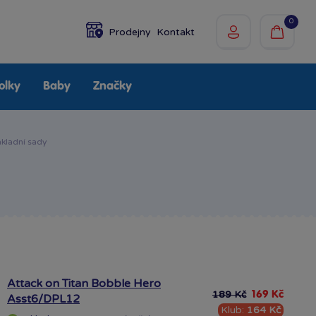
0
Prodejny
Kontakt
olky
Baby
Značky
ladní sady
Attack on Titan Bobble Hero
189 Kč
169 Kč
Asst6/DPL12
Klub:
164 Kč