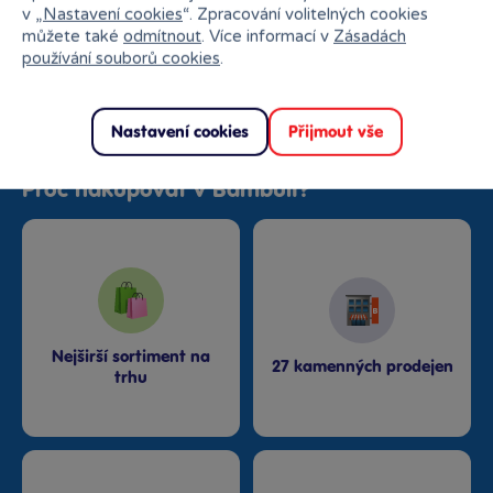
v „
Nastavení cookies
“. Zpracování volitelných cookies
Kdo má rád mírové stavebnice, může sáhnout po vláčcích,
můžete také
odmítnout
. Více informací v
Zásadách
hasičích a jiných vozítkách.
používání souborů cookies
.
Nastavení cookies
Přijmout vše
Proč nakupovat v Bambuli?
Nejširší sortiment na
27 kamenných prodejen
trhu