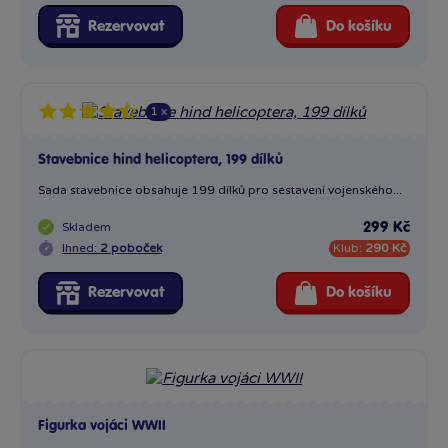
Rezervovat
Do košíku
1 x
Stavebnice hind helicoptera, 199 dílků
Sada stavebnice obsahuje 199 dílků pro sestavení vojenského...
Skladem
299 Kč
Ihned:
2 poboček
Klub:
290 Kč
Rezervovat
Do košíku
Figurka vojáci WWII