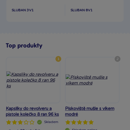
SLUBAN 3V1
SLUBAN 8V1
Top produkty
1
2
Kapslíky do revolveru a
Pískoviště mušle s víkem
At
pistole kolečko 8 ran 96 ks
modré
He
Skladem