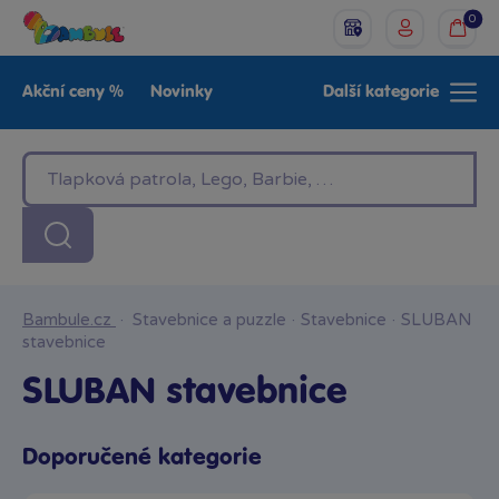
0
Akční ceny %
Novinky
Další kategorie
Venkovní hračky
Znáte z TV
LEGO®
Pro kluky
Pro holky
Baby
Značky
Bambule.cz
·
Stavebnice a puzzle
·
Stavebnice
·
SLUBAN
stavebnice
SLUBAN stavebnice
Doporučené kategorie