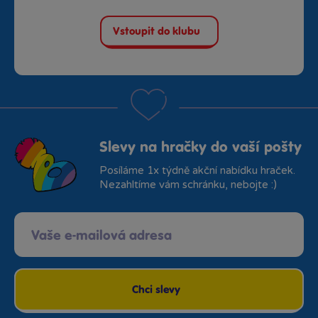
Vstoupit do klubu
Slevy na hračky do vaší pošty
Posíláme 1x týdně akční nabídku hraček.
Nezahltíme vám schránku, nebojte :)
Chci slevy