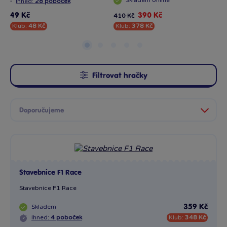
·
Skladem
online
Ihned:
28 poboček
49 Kč
390 Kč
410 Kč
18
Klub:
48 Kč
Klub:
378 Kč
Kl
Filtrovat hračky
Stavebnice F1 Race
Stavebnice F1 Race
Skladem
359 Kč
Ihned:
4 poboček
Klub:
348 Kč