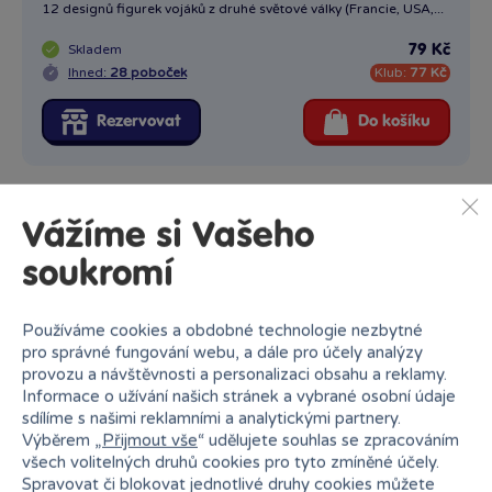
12 designů figurek vojáků z druhé světové války (Francie, USA,...
Skladem
79 Kč
Ihned:
28 poboček
Klub:
77 Kč
Rezervovat
Do košíku
Vážíme si Vašeho
soukromí
Používáme cookies a obdobné technologie nezbytné
Popis kategorie
pro správné fungování webu, a dále pro účely analýzy
provozu a návštěvnosti a personalizaci obsahu a reklamy.
Sluban patří k předním světovým výrobcům stavebnic.
Informace o užívání našich stránek a vybrané osobní údaje
Velkou výhodou stavebnice Sluban je spojitelnost s dílky
sdílíme s našimi reklamními a analytickými partnery.
LEGO, takže je můžete využít jako rozšíření pro jiné
Výběrem „
Přijmout vše
“ udělujete souhlas se zpracováním
stavebnice. Vybírat můžete z celé řady motivů. Oblíbené
všech volitelných druhů cookies pro tyto zmíněné účely.
jsou modely válečné techniky – vrtulníky, auta i lodě, takže
Spravovat či blokovat jednotlivé druhy cookies můžete
vaše domácí bitva může být ve vzduchu, na zemi i na vodě.