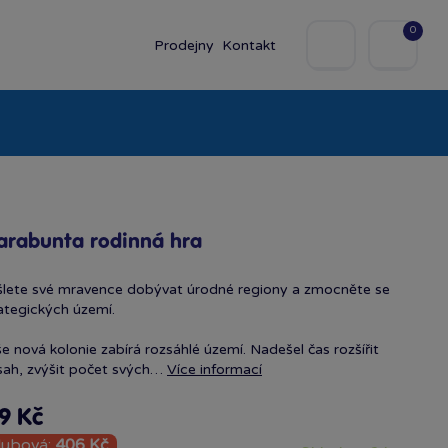
0
Prodejny
Kontakt
olky
Baby
Značky
rabunta rodinná hra
lete své mravence dobývat úrodné regiony a zmocněte se
ategických ú­zemí.
e nová kolonie zabírá rozsáhlé území. Nadešel čas rozšířit
ah, zvýšit počet svých…
Více informací
9 Kč
lubová:
406 Kč