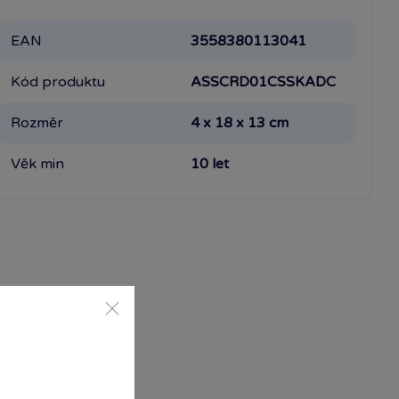
EAN
3558380113041
Kód produktu
ASSCRD01CSSKADC
Rozměr
4 x 18 x 13 cm
Věk min
10 let