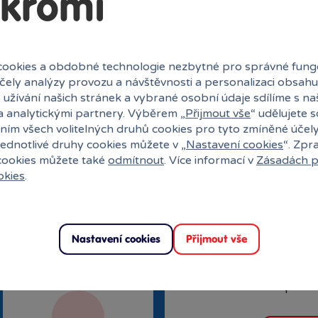
kromí
í desky. Poté, co protihráč vyhodnotí efekty
ráč stejným způsobem vyhodnotí efekty herních
bou hráčů kolo končí a začíná nové, v němž
ookies a obdobné technologie nezbytné pro správné fung
uli?
účely analýzy provozu a návštěvnosti a personalizaci obsahu
 užívání našich stránek a vybrané osobní údaje sdílíme s na
 dosáhnete strategickým rozdělením kostek na dvě
a analytickými partnery. Výběrem „
Přijmout vše
“ udělujete 
dobývat nová území, shromažďovat dortíky
ním všech volitelných druhů cookies pro tyto zmíněné účel
jednotlivé druhy cookies můžete v „
Nastavení cookies
“. Zpr
 cookies můžete také
odmítnout
. Více informací v
Zásadách p
okies
.
27 kamenných prodejen
anné hráčské desky 2 mazatelné fixy 6 kostek
ací hra s mravenčí tematikou pro 2 hráče
Speciální kl
Nastavení cookies
Přijmout vše
Exkluzivní n
Překvapení