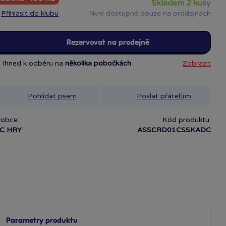
skladem 2 kusy
Přihlásit do klubu
Nyní dostupné pouze na prodejnách
Rezervovat na prodejně
Ihned k odběru na
několika pobočkách
Zobrazit
Pohlídat psem
Poslat přátelům
robce:
Kód produktu:
C HRY
ASSCRD01CSSKADC
Parametry produktu