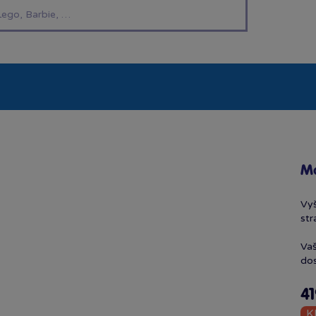
í hračky
Znáte z TV
LEGO®
Pro kluky
Pro h
Ma
Vyš
str
Vaš
dos
41
K