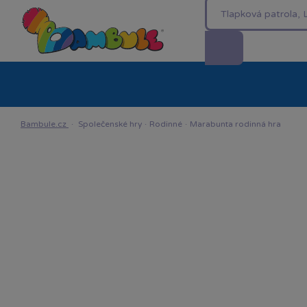
Kategorie
Akční ceny %
Novinky
Venkovn
Bambule.cz
·
Společenské hry
·
Rodinné
·
Marabunta rodinná hra