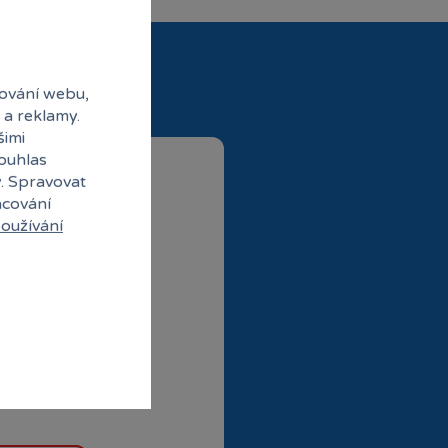
ování webu,
 a reklamy.
šimi
souhlas
y. Spravovat
acování
oužívání
ubové ceny
abídky od partnerů