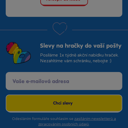
Slevy na hračky do vaší pošty
Posíláme 1x týdně akční nabídku hraček.
Nezahltíme vám schránku, nebojte :)
Chci slevy
Odesláním formuláře souhlasím se
zasíláním newsletterů a
zpracováním osobních údajů
.