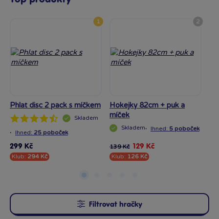
1
2
Phlat disc 2 pack s míčkem
Hokejky 82cm + puk a
Mí
míček
Skladem
Skladem
·
Ihned:
5 poboček
·
Ihned:
25 poboček
299 Kč
129 Kč
79
139 Kč
Klub:
294 Kč
Klub:
126 Kč
Kl
Filtrovat hračky