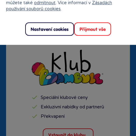
můžete také
odmítnout
. Více informací v
Zásadách
používání souborů cookies
.
Doprava zdarma od
Rezervace na prodejně
1500 Kč
zdarma
Nastavení cookies
Přijmout vše
Speciální klubové ceny
Exkluzivní nabídky od partnerů
Překvapení
Vstoupit do klubu