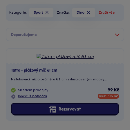
Kategorie:
Sport
Značka:
Dino
Zrušit vše
Tatra - plážový míč 61 cm
Nafukovací míč o průměru 61 cm s ilustrovanými motivy...
Skladem
prodejny
99 Kč
Ihned:
3 poboček
Klub:
96 Kč
Rezervovat