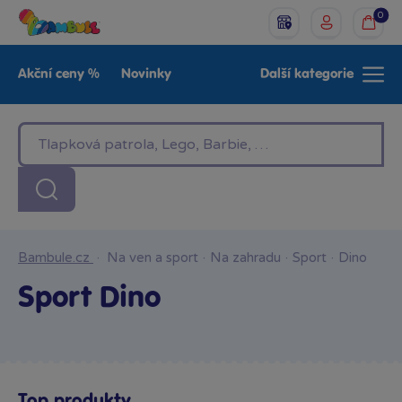
0
Akční ceny %
Novinky
Další kategorie
Venkovní hračky
Znáte z TV
LEGO®
Pro kluky
Pro holky
Baby
Značky
Bambule.cz
·
Na ven a sport
·
Na zahradu
·
Sport
·
Dino
Sport Dino
Top produkty