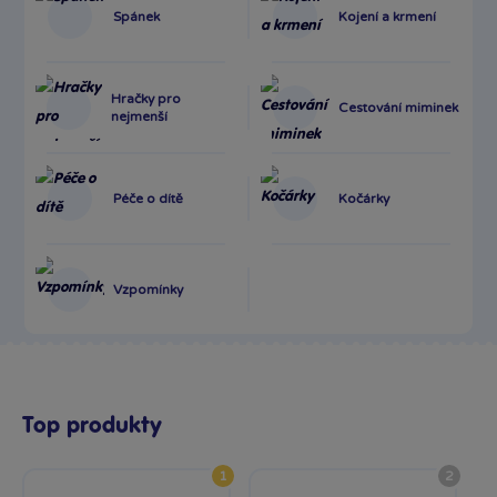
Spánek
Kojení a krmení
Hračky pro
Cestování miminek
nejmenší
Péče o dítě
Kočárky
Vzpomínky
Top produkty
1
2