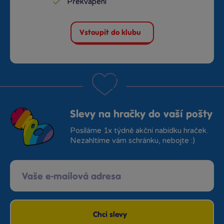
Překvapení
Vstoupit do klubu
Slevy na hračky do vaší pošty
Posíláme 1x týdně akční nabídku hraček.
Nezahltíme vám schránku, nebojte :)
Chci slevy