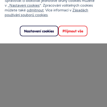
Spravovat či blokovat jednotlivé druhy cookies můžete
v „
Nastavení cookies
“. Zpracování volitelných cookies
Skladem
prodejny
29 Kč
můžete také
odmítnout
. Více informací v
Zásadách
Ihned:
2 poboček
Klub:
28 Kč
používání souborů cookies
.
Rezervovat
Nastavení cookies
Přijmout vše