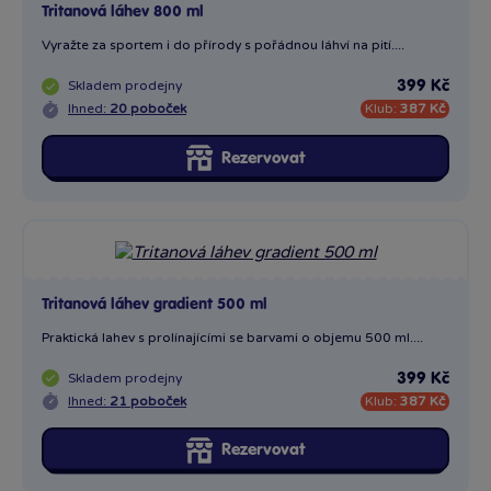
Tritanová láhev 800 ml
Vyražte za sportem i do přírody s pořádnou láhví na pití....
Skladem
prodejny
399 Kč
Ihned:
20 poboček
Klub:
387 Kč
Rezervovat
Tritanová láhev gradient 500 ml
Praktická lahev s prolínajícími se barvami o objemu 500 ml....
Skladem
prodejny
399 Kč
Ihned:
21 poboček
Klub:
387 Kč
Rezervovat