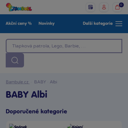
0
Akční ceny %
Novinky
Další kategorie
Venkovní hračky
Znáte z TV
LEGO®
Pro kluky
Pro holky
Baby
Značky
Bambule.cz
·
BABY
·
Albi
BABY Albi
Doporučené kategorie