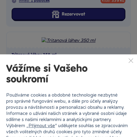
Ihned:
1 poboček
Klub:
339 Kč
Rezervovat
Tritanová láhev 350 ml
Pitný režim je důležitý. Ať už plánujete túru nebo cyklo...
Vážíme si Vašeho
Skladem
prodejny
329 Kč
soukromí
Ihned:
20 poboček
Klub:
319 Kč
Používáme cookies a obdobné technologie nezbytné
Rezervovat
pro správné fungování webu, a dále pro účely analýzy
provozu a návštěvnosti a personalizaci obsahu a reklamy.
Informace o užívání našich stránek a vybrané osobní údaje
sdílíme s našimi reklamními a analytickými partnery.
Výběrem „
Přijmout vše
“ udělujete souhlas se zpracováním
všech volitelných druhů cookies pro tyto zmíněné účely.
Můj první hrneček