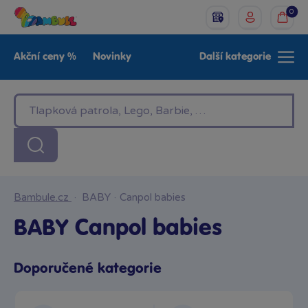
0
Akční ceny %
Novinky
Další kategorie
Venkovní hračky
Znáte z TV
LEGO®
Pro kluky
Pro holky
Baby
Značky
Bambule.cz
·
BABY
·
Canpol babies
BABY Canpol babies
Doporučené kategorie