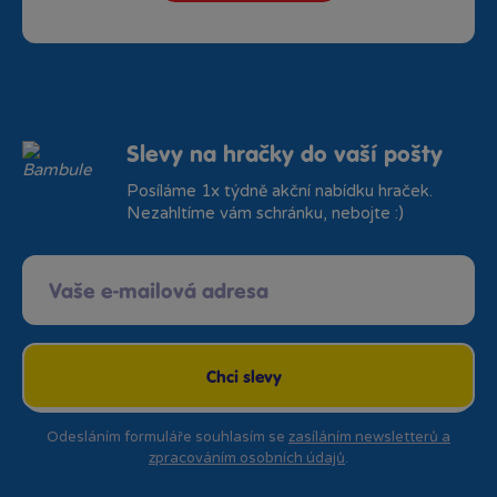
Slevy na hračky do vaší pošty
Posíláme 1x týdně akční nabídku hraček.
Nezahltíme vám schránku, nebojte :)
Chci slevy
Odesláním formuláře souhlasím se
zasíláním newsletterů a
zpracováním osobních údajů
.