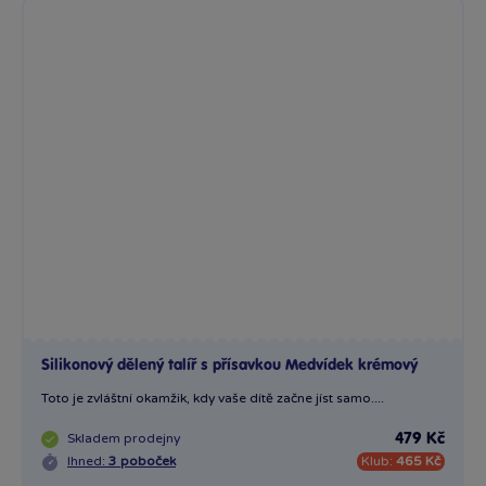
Silikonový dělený talíř s přísavkou Medvídek krémový
Toto je zvláštní okamžik, kdy vaše dítě začne jíst samo....
Skladem
prodejny
479 Kč
Ihned:
3 poboček
Klub:
465 Kč