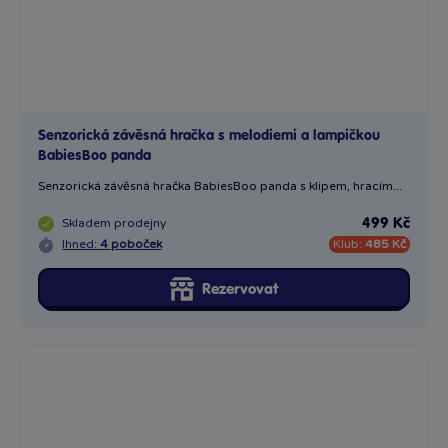
Senzorická závěsná hračka s melodiemi a lampičkou
BabiesBoo panda
Senzorická závěsná hračka BabiesBoo panda s klipem, hracím...
Skladem
prodejny
499 Kč
Ihned:
4 poboček
Klub:
485 Kč
Rezervovat