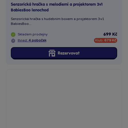
Senzorická hračka s melodiemi a projektorem 3v1
BabiesBoo lenochod
Senzorická hračka s hudebním boxem a projektorem 3v1
BabiesBoo...
Skladem
prodejny
699 Kč
Ihned:
4 poboček
Klub:
679 Kč
Rezervovat