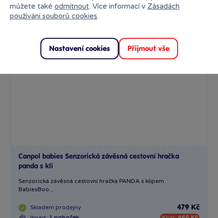
můžete také
odmítnout
. Více informací v
Zásadách
používání souborů cookies
.
Nastavení cookies
Přijmout vše
Canpol babies Senzorická závěsná cestovní hračka
panda s kli
Senzorická závěsná cestovní hračka PANDA s klipem
BabiesBoo...
Skladem
prodejny
479 Kč
Ihned:
1 poboček
Klub:
465 Kč