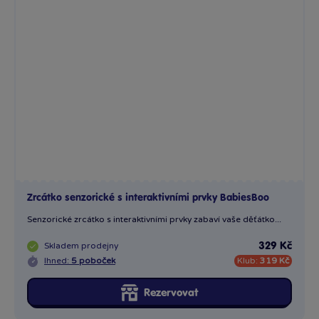
Zrcátko senzorické s interaktivními prvky BabiesBoo
Senzorické zrcátko s interaktivními prvky zabaví vaše děťátko...
Skladem
prodejny
329 Kč
Ihned:
5 poboček
Klub:
319 Kč
Rezervovat