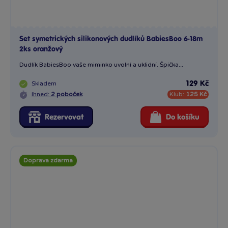
Set symetrických silikonových dudlíků BabiesBoo 6-18m
2ks oranžový
Dudlík BabiesBoo vaše miminko uvolní a uklidní. Špička...
Skladem
129 Kč
Ihned:
2 poboček
Klub:
125 Kč
Rezervovat
Do košíku
Doprava zdarma