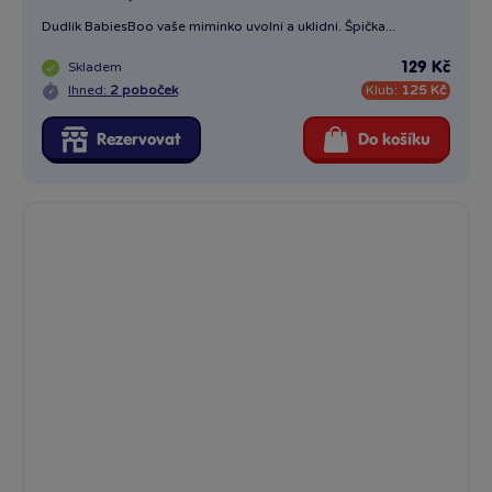
Dudlík BabiesBoo vaše miminko uvolní a uklidní. Špička...
Skladem
129 Kč
Ihned:
2 poboček
Klub:
125 Kč
Rezervovat
Do košíku