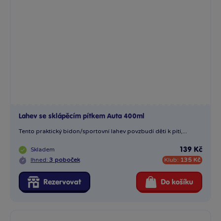
Lahev se sklápěcím pítkem Auta 400ml
Tento praktický bidon/sportovní lahev povzbudí děti k pití,...
Skladem
139 Kč
Ihned:
3 poboček
Klub:
135 Kč
Rezervovat
Do košíku