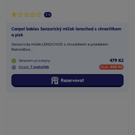
1 x
Canpol babies Senzorický míček lenochod s chrastítkem
a písk
Senzorický míček LENOCHOD s chrastítkem a pískátkem
BabiesBoo...
Skladem
prodejny
479 Kč
Ihned:
7 poboček
Klub:
465 Kč
Rezervovat