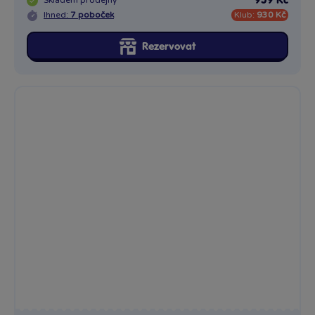
Skladem
prodejny
959 Kč
Ihned:
7 poboček
Klub:
930 Kč
Rezervovat