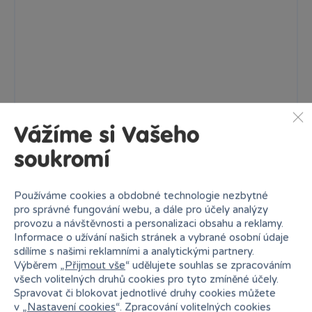
Vážíme si Vašeho
soukromí
Silikonový dělený talíř s přísavkou Medvídek zelený
Toto je zvláštní okamžik, kdy vaše dítě začne jíst samo....
Používáme cookies a obdobné technologie nezbytné
pro správné fungování webu, a dále pro účely analýzy
Skladem
prodejny
479 Kč
provozu a návštěvnosti a personalizaci obsahu a reklamy.
Ihned:
2 poboček
Klub:
465 Kč
Informace o užívání našich stránek a vybrané osobní údaje
sdílíme s našimi reklamními a analytickými partnery.
Rezervovat
Výběrem „
Přijmout vše
“ udělujete souhlas se zpracováním
všech volitelných druhů cookies pro tyto zmíněné účely.
Spravovat či blokovat jednotlivé druhy cookies můžete
v „
Nastavení cookies
“. Zpracování volitelných cookies