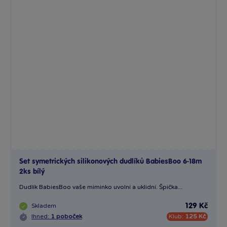
Set symetrických silikonových dudlíků BabiesBoo 6-18m
2ks bílý
Dudlík BabiesBoo vaše miminko uvolní a uklidní. Špička...
Skladem
129 Kč
Ihned:
1 poboček
Klub:
125 Kč