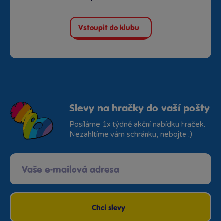
Vstoupit do klubu
Slevy na hračky do vaší pošty
Posíláme 1x týdně akční nabídku hraček.
Nezahltíme vám schránku, nebojte :)
Chci slevy