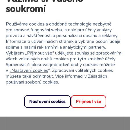
soukromí
Používáme cookies a obdobné technologie nezbytné
pro správné fungování webu, a dále pro účely analýzy
Robot M.A.R.S Converters - Cyberhaul
provozu a návštěvnosti a personalizaci obsahu a reklamy.
Informace o užívání našich stránek a vybrané osobní údaje
Robot M.A.R.S Converters - Cyberhaul je jedinečná multifunkční...
sdílíme s našimi reklamními a analytickými partnery.
Výběrem „
Přijmout vše
“ udělujete souhlas se zpracováním
Skladem
prodejny
899 Kč
všech volitelných druhů cookies pro tyto zmíněné účely.
Ihned:
12 poboček
Klub:
872 Kč
Spravovat či blokovat jednotlivé druhy cookies můžete
v „
Nastavení cookies
“. Zpracování volitelných cookies
Rezervovat
můžete také
odmítnout
. Více informací v
Zásadách
používání souborů cookies
.
Nastavení cookies
Přijmout vše