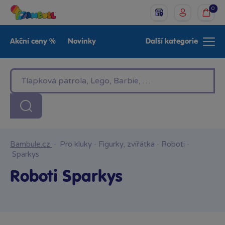
0
Akční ceny %
Novinky
Další kategorie
Venkovní hračky
Znáte z TV
LEGO®
Pro kluky
Pro holky
Baby
Značky
Bambule.cz
·
Pro kluky
·
Figurky, zvířátka
·
Roboti
·
Sparkys
Roboti Sparkys