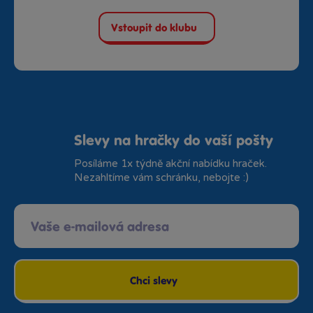
Vstoupit do klubu
Slevy na hračky do vaší pošty
Posíláme 1x týdně akční nabídku hraček.
Nezahltíme vám schránku, nebojte :)
Chci slevy