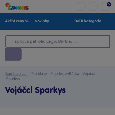
0
Akční ceny %
Novinky
Další kategorie
Venkovní hračky
Znáte z TV
LEGO®
Pro kluky
Pro holky
Baby
Značky
Bambule.cz
·
Pro kluky
·
Figurky, zvířátka
·
Vojáčci
·
Sparkys
Vojáčci Sparkys