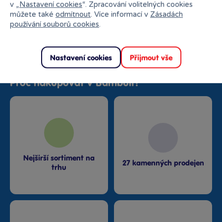
v „
Nastavení cookies
“. Zpracování volitelných cookies
můžete také
odmítnout
. Více informací v
Zásadách
používání souborů cookies
.
Nastavení cookies
Přijmout vše
Proč nakupovat v Bambuli?
Nejširší sortiment na
27 kamenných prodejen
trhu