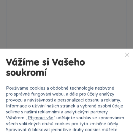
Vážíme si Vašeho
soukromí
Používáme cookies a obdobné technologie nezbytné
pro správné fungování webu, a dále pro účely analýzy
Akční figurka vojáků 10 cm serie 2 - více druhů
provozu a návštěvnosti a personalizaci obsahu a reklamy.
Skladem
prodejny
99 Kč
Informace o užívání našich stránek a vybrané osobní údaje
Ihned:
24 poboček
Klub:
97 Kč
sdílíme s našimi reklamními a analytickými partnery.
Výběrem „
Přijmout vše
“ udělujete souhlas se zpracováním
všech volitelných druhů cookies pro tyto zmíněné účely.
Rezervovat
Spravovat či blokovat jednotlivé druhy cookies můžete