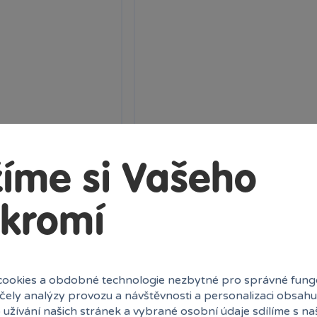
íme si Vašeho
1 x
kromí
Vojáci 210 ks
e ideální pro všechny
Tato sada vojáků včetně doplňků o
celkem 210 ks, což...
ookies a obdobné technologie nezbytné pro správné fung
Skladem
prodejny
účely analýzy provozu a návštěvnosti a personalizaci obsahu
69 Kč
 užívání našich stránek a vybrané osobní údaje sdílíme s na
ek
Klub:
67 Kč
Ihned:
5 poboček
Klub: