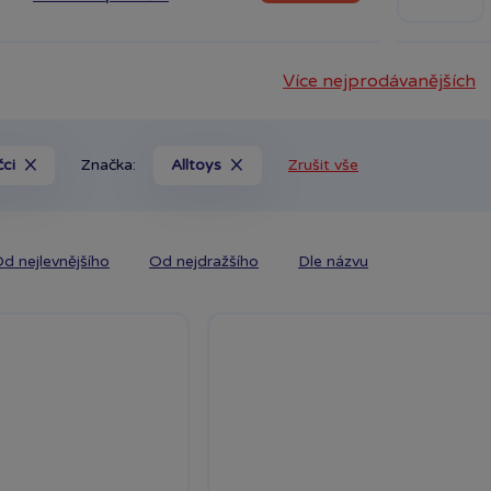
Více nejprodávanějších
čci
Značka:
Alltoys
Zrušit vše
d nejlevnějšího
Od nejdražšího
Dle názvu