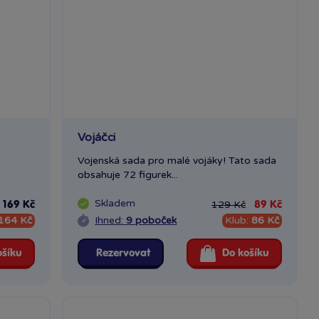
Vojáčci
Vojenská sada pro malé vojáky! Tato sada
obsahuje 72 figurek...
Skladem
129 Kč
169 Kč
89 Kč
164 Kč
Ihned:
9 poboček
Klub:
86 Kč
ošíku
Rezervovat
Do košíku