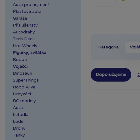
Auta pro nejmenší
Plastová auta
Garáže
Příslušenství
Autodráhy
Tech Deck
Hot Wheels
Kategorie:
Vojá
Figurky, zvířátka
Roboti
Vojáčci
Dinosauři
Doporučujeme
O
SuperThings
Robo Alive
Hmyzáci
RC modely
Auta
Letadla
Lodě
Drony
Tanky