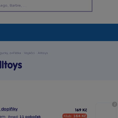
í hračky
Znáte z TV
LEGO®
Pro kluky
Pro h
gurky, zvířátka
·
Vojáčci
·
Alltoys
lltoys
2
s doplňky
169 Kč
Klub:
164 Kč
dem
·
Ihned:
11 poboček