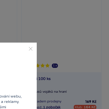
1 x
Vojáci 100 ks
bsahuje
100 kusů vojáků na hraní
ování webu,
Skladem
prodejny
 a reklamy.
349 Kč
169 Kč
šimi
339 Kč
Ihned:
1 poboček
Klub:
164 Kč