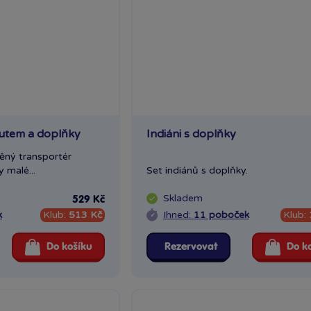
autem a doplňky
Indiáni s doplňky
ěný transportér
y malé...
Set indiánů s doplňky.
Skladem
529 Kč
k
Klub:
513 Kč
Ihned:
11 poboček
Klub:
Do košíku
Rezervovat
Do k