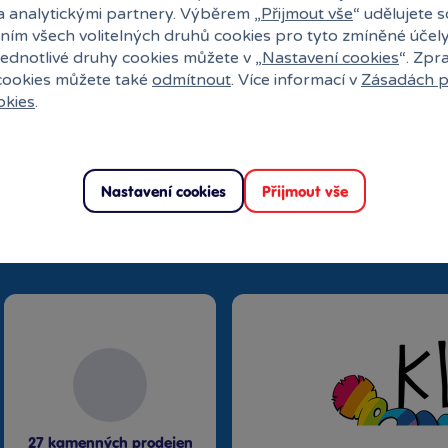
a analytickými partnery. Výběrem „
Přijmout vše
“ udělujete 
ním všech volitelných druhů cookies pro tyto zmíněné účel
Do košíku
Rezervovat
jednotlivé druhy cookies můžete v „
Nastavení cookies
“. Zpr
 cookies můžete také
odmítnout
. Více informací v
Zásadách p
okies
.
Nastavení cookies
Přijmout vše
uli?
27 kamenných prodejen