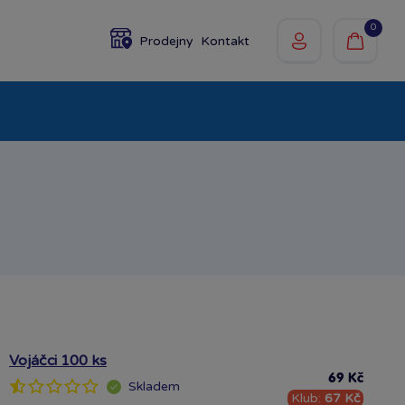
0
Prodejny
Kontakt
olky
Baby
Značky
Vojáčci 100 ks
69 Kč
Skladem
Klub:
67 Kč