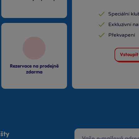
Speciální kl
Exkluzivní n
Překvapení
Vstoupit
Rezervace na prodejně
zdarma
ošty