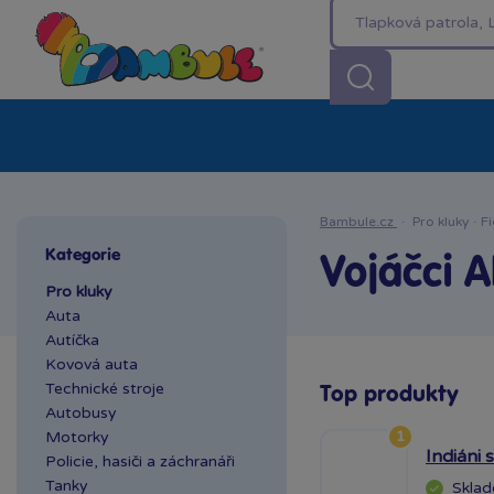
Kategorie
Akční ceny %
Novinky
Venkovn
Bambule.cz
·
Pro kluky
·
Fi
Kategorie
Vojáčci A
Pro kluky
Auta
Autíčka
Kovová auta
Technické stroje
Top produkty
Autobusy
1
Motorky
Indiáni 
Policie, hasiči a záchranáři
Tanky
Skla