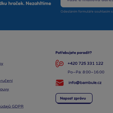
ídku hraček. Nezahltíme
Odesláním formuláře souhlasím 
Potřebujete poradit?
ky
+420 725 331 122
Po–Pá: 8:00–16:00
ručení
info@bambule.cz
louvy
Napsat zprávu
 údajů GDPR