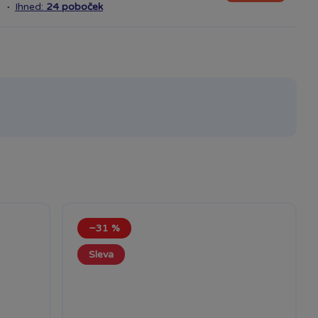
·
Ihned:
24 poboček
−31 %
Sleva