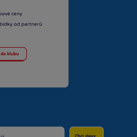
ubové ceny
abídky od partnerů
 do klubu
Chci slevy