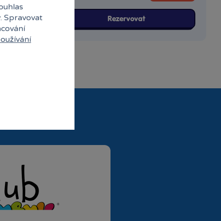
souhlas
y. Spravovat
Rezervovat
acování
oužívání