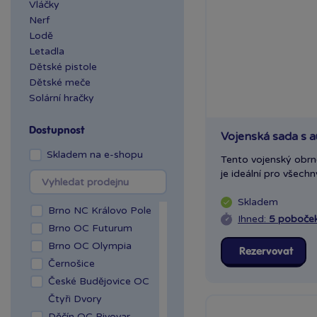
Vláčky
Nerf
Lodě
Letadla
Dětské pistole
Dětské meče
Solární hračky
Dostupnost
Vojenská sada s 
Skladem na e-shopu
Tento vojenský obrn
je ideální pro všechn
Skladem
Brno NC Královo Pole
Ihned:
5 poboče
Brno OC Futurum
Brno OC Olympia
Rezervovat
Černošice
České Budějovice OC
Čtyři Dvory
Děčín OC Pivovar