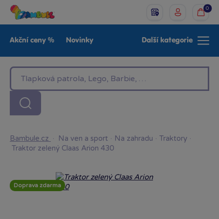
0
Akční ceny %
Novinky
Další kategorie
Venkovní hračky
Znáte z TV
LEGO®
Pro kluky
Pro holky
Baby
Značky
Bambule.cz
·
Na ven a sport
·
Na zahradu
·
Traktory
·
Traktor zelený Claas Arion 430
Doprava zdarma