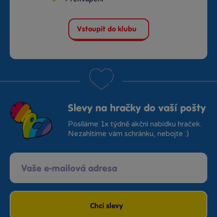
Vstoupit do klubu
Slevy na hračky do vaší pošty
Posíláme 1x týdně akční nabídku hraček.
Nezahltíme vám schránku, nebojte :)
Chci slevy