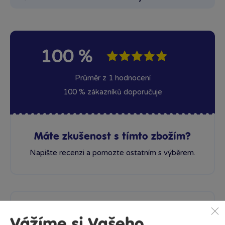
100 %
Průměr z 1 hodnocení
100 % zákazníků doporučuje
Máte zkušenost s tímto zbožím?
Napište recenzi a pomozte ostatním s výběrem.
Je to darek pro dceru, který teprv dostane, ale verim, ze bude
spokojena
Vážíme si Vašeho