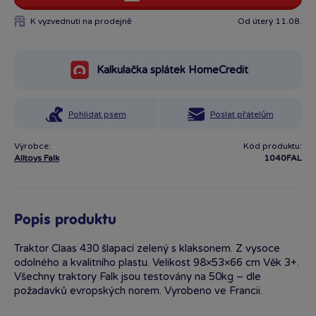
K vyzvednutí na prodejně
Od úterý 11.08.
Kalkulačka splátek HomeCredit
Pohlídat psem
Poslat přátelům
Výrobce:
Kód produktu:
Alltoys Falk
1040FAL
Popis produktu
Traktor Claas 430 šlapací zelený s klaksonem. Z vysoce
odolného a kvalitního plastu. Velikost 98×53×66 cm Věk 3+.
Všechny traktory Falk jsou testovány na 50kg – dle
požadavků evropských norem. Vyrobeno ve Francii.