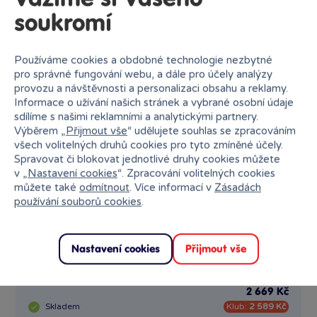
Rychle dodání, zatím je v
soukromí
krabici
Používáme cookies a obdobné technologie nezbytné
pro správné fungování webu, a dále pro účely analýzy
Michaela Štětková
17. 12. 2021
provozu a návštěvnosti a personalizaci obsahu a reklamy.
Ověřená recenze
Informace o užívání našich stránek a vybrané osobní údaje
sdílíme s našimi reklamními a analytickými partnery.
Výběrem „
Přijmout vše
“ udělujete souhlas se zpracováním
všech volitelných druhů cookies pro tyto zmíněné účely.
Spravovat či blokovat jednotlivé druhy cookies můžete
v „
Nastavení cookies
“. Zpracování volitelných cookies
Podobné produkty
můžete také
odmítnout
. Více informací v
Zásadách
používání souborů cookies
.
Doprava zdarma
1 x
Nastavení cookies
Přijmout vše
Traktor Claas Arion 410 s valníkem zelený
2 669 Kč
Skladem
Klub:
2 589 Kč