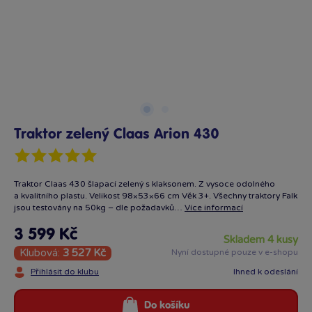
Traktor zelený Claas Arion 430
Traktor Claas 430 šlapací zelený s klaksonem. Z vysoce odolného
a kvalitního plastu. Velikost 98×53×66 cm Věk 3+. Všechny traktory Falk
jsou testovány na 50kg – dle požadavků…
Více informací
3 599 Kč
skladem 4 kusy
Klubová:
3 527 Kč
Nyní dostupné pouze v e-shopu
Přihlásit do klubu
Ihned k odeslání
Do košíku