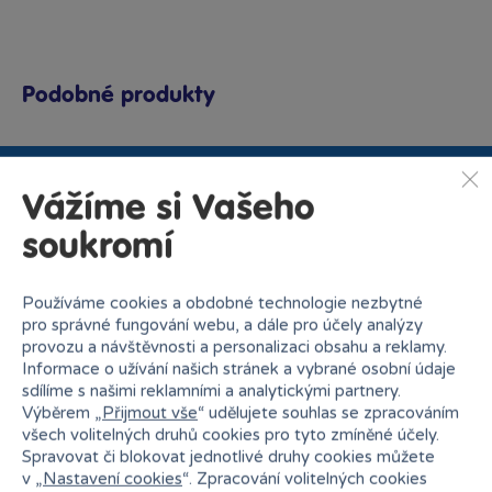
Podobné produkty
Vážíme si Vašeho
Proč nakupovat v Bambuli?
soukromí
Používáme cookies a obdobné technologie nezbytné
pro správné fungování webu, a dále pro účely analýzy
provozu a návštěvnosti a personalizaci obsahu a reklamy.
Informace o užívání našich stránek a vybrané osobní údaje
Nejširší sortiment na
sdílíme s našimi reklamními a analytickými partnery.
27 kamenných prodejen
trhu
Výběrem „
Přijmout vše
“ udělujete souhlas se zpracováním
všech volitelných druhů cookies pro tyto zmíněné účely.
Spravovat či blokovat jednotlivé druhy cookies můžete
v „
Nastavení cookies
“. Zpracování volitelných cookies