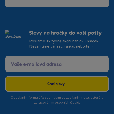
Slevy na hračky do vaší pošty
Posíláme 1x týdně akční nabídku hraček.
Nezahltíme vám schránku, nebojte :)
Chci slevy
Odesláním formuláře souhlasím se
zasíláním newsletterů a
zpracováním osobních údajů
.