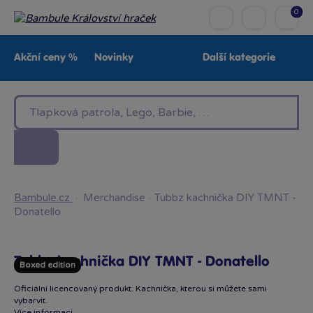
0
Akční ceny %
Novinky
Další kategorie
Venkovní hračky
Znáte z TV
LEGO®
Pro kluky
Pro holky
Baby
Značky
Bambule.cz
·
Merchandise
·
Tubbz kachnička DIY TMNT -
Donatello
Tubbz kachnička DIY TMNT - Donatello
Boxed edition
Oficiální licencovaný produkt. Kachnička, kterou si můžete sami
vybarvit.
Více informací