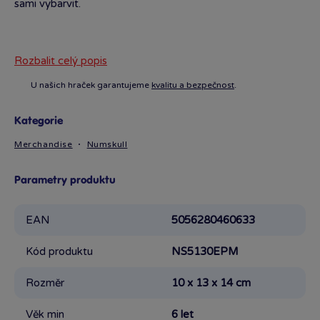
sami vybarvit.
Rozbalit celý popis
U našich hraček garantujeme
kvalitu a bezpečnost
.
Kategorie
Merchandise
Numskull
Parametry produktu
EAN
5056280460633
Kód produktu
NS5130EPM
Rozměr
10 x 13 x 14 cm
Věk min
6 let