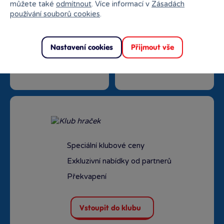
můžete také
odmítnout
. Více informací v
Zásadách
používání souborů cookies
.
Nastavení cookies
Přijmout vše
Doprava zdarma od
Rezervace na prodejně
1500 Kč
zdarma
Speciální klubové ceny
Exkluzivní nabídky od partnerů
Překvapení
Vstoupit do klubu