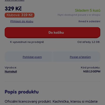
329 Kč
skladem 5 kusů
Klubová:
319 Kč
Nyní dostupné pouze v e-shopu
Přihlásit do klubu
Ihned k odeslání
Do košíku
K vyzvednutí na prodejně
Od středy 12.08.
Pohlídat psem
Poslat přátelům
Výrobce:
Kód produktu:
Numskull
NS5130EPM
Popis produktu
Oficiální licencovaný produkt. Kachnička, kterou si můžete