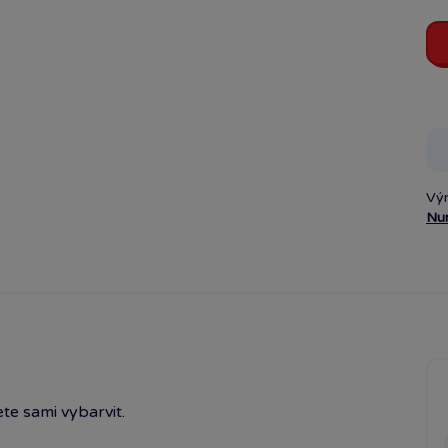
Vý
Nu
te sami vybarvit.