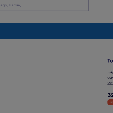
í hračky
Znáte z TV
LEGO®
Pro kluky
Pro h
Tu
Ofi
vyb
Víc
3
K