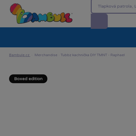
Kategorie
Akční ceny %
Novinky
Venkovn
Bambule.cz
·
Merchandise
·
Tubbz kachnička DIY TMNT - Raphael
Boxed edition