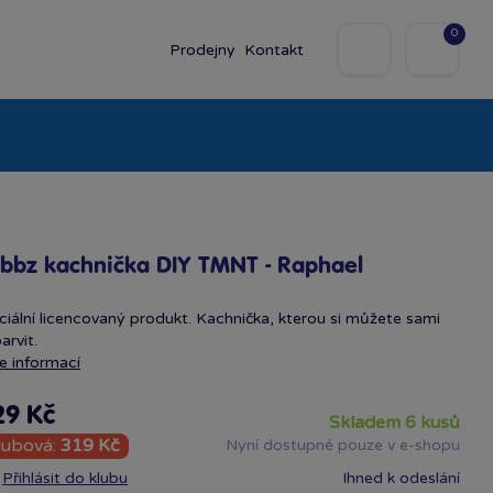
0
Prodejny
Kontakt
olky
Baby
Značky
bbz kachnička DIY TMNT - Raphael
ciální licencovaný produkt. Kachnička, kterou si můžete sami
arvit.
e informací
29 Kč
skladem 6 kusů
lubová:
319 Kč
Nyní dostupné pouze v e-shopu
Přihlásit do klubu
Ihned k odeslání