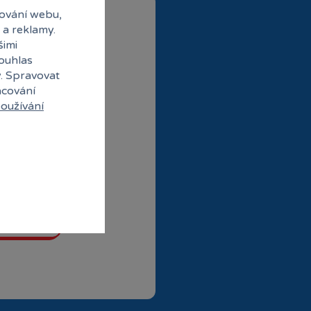
ování webu,
 a reklamy.
šimi
souhlas
y. Spravovat
acování
oužívání
ubové ceny
abídky od partnerů
 do klubu