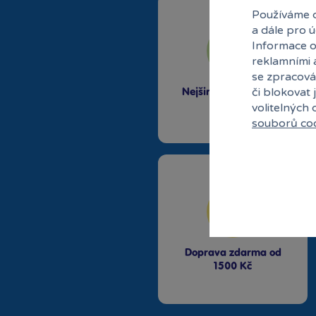
Používáme c
a dále pro 
Informace o
reklamními 
se zpracová
či blokovat 
Nejširší sortiment na
trhu
volitelných
souborů co
Doprava zdarma od
1500 Kč