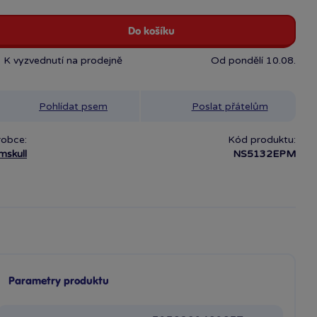
Do košíku
K vyzvednutí na prodejně
Od pondělí 10.08.
Pohlídat psem
Poslat přátelům
robce:
Kód produktu:
mskull
NS5132EPM
Parametry produktu