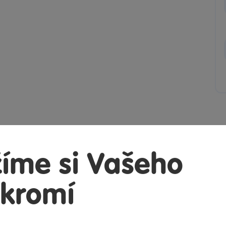
íme si Vašeho
kromí
uli?