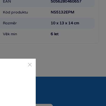
EAN
5056280460657
Kód produktu
NS5132EPM
Rozměr
10 x 13 x 14 cm
Věk min
6 let