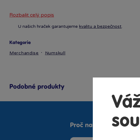
Rozbalit celý popis
U našich hraček garantujeme
kvalitu a bezpečnost
.
Kategorie
Merchandise
Numskull
Podobné produkty
Váž
sou
Proč nakupovat v Bamb