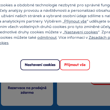
ookies a obdobné technologie nezbytné pro správné fung
účely analýzy provozu a návštěvnosti a personalizaci obsahu
 užívání našich stránek a vybrané osobní údaje sdílíme s na
a analytickými partnery. Výběrem „
Přijmout vše
“ udělujete 
ním všech volitelných druhů cookies pro tyto zmíněné účel
jednotlivé druhy cookies můžete v „
Nastavení cookies
“. Zpr
27 kamenných prodejen
 cookies můžete také
odmítnout
. Více informací v
Zásadách p
okies
.
Speciální kl
Exkluzivní n
Překvapení
Nastavení cookies
Přijmout vše
Vstoupit
Rezervace na prodejně
zdarma