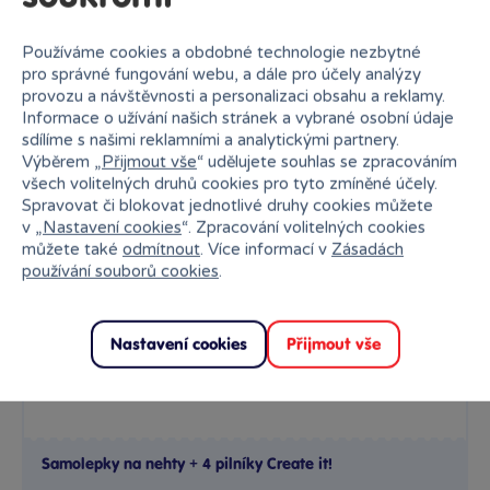
Rezervovat
Do košíku
Používáme cookies a obdobné technologie nezbytné
pro správné fungování webu, a dále pro účely analýzy
provozu a návštěvnosti a personalizaci obsahu a reklamy.
Informace o užívání našich stránek a vybrané osobní údaje
−17 %
sdílíme s našimi reklamními a analytickými partnery.
Sleva
Výběrem „
Přijmout vše
“ udělujete souhlas se zpracováním
všech volitelných druhů cookies pro tyto zmíněné účely.
Spravovat či blokovat jednotlivé druhy cookies můžete
v „
Nastavení cookies
“. Zpracování volitelných cookies
můžete také
odmítnout
. Více informací v
Zásadách
používání souborů cookies
.
Nastavení cookies
Přijmout vše
Samolepky na nehty + 4 pilníky Create it!