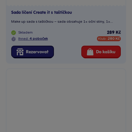
Sada líčení Create it s taštičkou
Make up sada s taštičkou – sada obsahuje 1× oční stíny, 1×...
Skladem
289 Kč
Ihned:
4 poboček
Klub:
280 Kč
Rezervovat
Do košíku