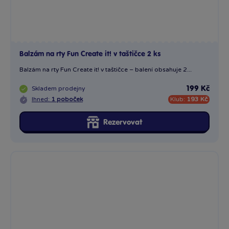
Balzám na rty Fun Create it! v taštičce 2 ks
Balzám na rty Fun Create it! v taštičce – balení obsahuje 2...
Skladem
prodejny
199 Kč
Ihned:
1 poboček
Klub:
193 Kč
Rezervovat