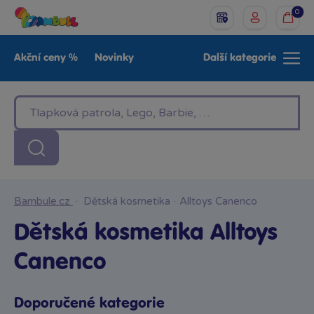
0
Akční ceny %
Novinky
Další kategorie
Venkovní hračky
Znáte z TV
LEGO®
Pro kluky
Pro holky
Baby
Značky
Bambule.cz
·
Dětská kosmetika
·
Alltoys Canenco
Dětská kosmetika Alltoys
Canenco
Doporučené kategorie