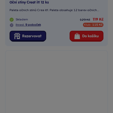
Oční stíny Creat it! 12 ks
Paleta očních stínů Crea it!!. Paleta obsahuje 12 barev očních...
Skladem
119 Kč
129 Kč
Ihned:
9 poboček
Klub:
115 Kč
Rezervovat
Do košíku