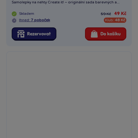
Samolepky na nehty Create it! – originální sada barevných a...
Skladem
49 Kč
59 Kč
Ihned:
7 poboček
Klub:
48 Kč
Rezervovat
Do košíku