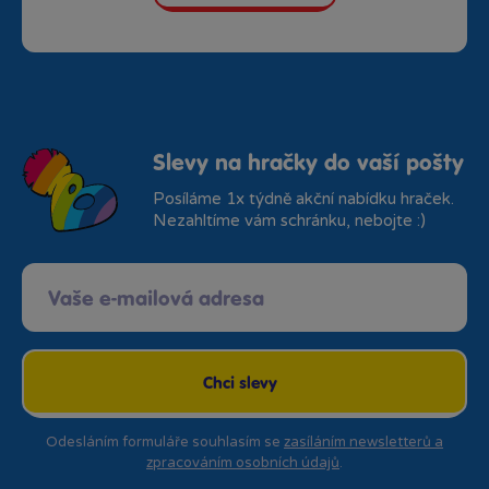
Slevy na hračky do vaší pošty
Posíláme 1x týdně akční nabídku hraček.
Nezahltíme vám schránku, nebojte :)
Chci slevy
Odesláním formuláře souhlasím se
zasíláním newsletterů a
zpracováním osobních údajů
.