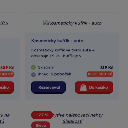
Kosmeticky kufřík - auto
Kosmetický kufřík ve tvaru auta –
obsahuje 19 ks . Kufřík je v...
Skladem
359 Kč
319 Kč
348 Kč
Ihned:
6 poboček
Klub:
309 Kč
ošíku
Rezervovat
Do košíku
−27 %
Sleva