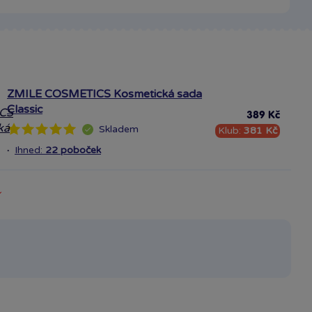
ZMILE COSMETICS Kosmetická sada
Classic
389 Kč
Skladem
Klub:
381 Kč
·
Ihned:
22 poboček