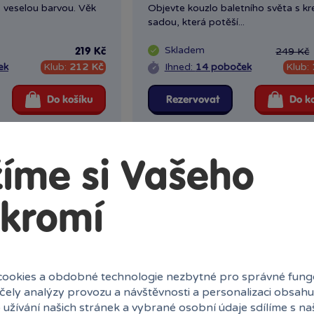
s veselou barvou. Věk
Objevte kouzlo baletního světa s kre
sadou, která potěší...
Skladem
249 Kč
219 Kč
ek
Klub:
212 Kč
Ihned:
14 poboček
Klub:
Do košíku
Rezervovat
Do k
íme si Vašeho
kromí
povací nehty
Barvy na vlasy
 kreativity s touto
Oživ svůj běžný účes veselou barvo
.
8+
ookies a obdobné technologie nezbytné pro správné fung
ny
Skladem
prodejny
599 Kč
účely analýzy provozu a návštěvnosti a personalizaci obsahu
k
Klub:
582 Kč
Ihned:
12 poboček
Klub:
 užívání našich stránek a vybrané osobní údaje sdílíme s na