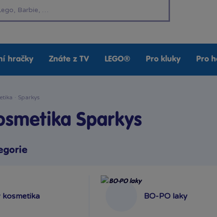
í hračky
Znáte z TV
LEGO®
Pro kluky
Pro h
etika
·
Sparkys
osmetika Sparkys
egorie
 kosmetika
BO-PO laky