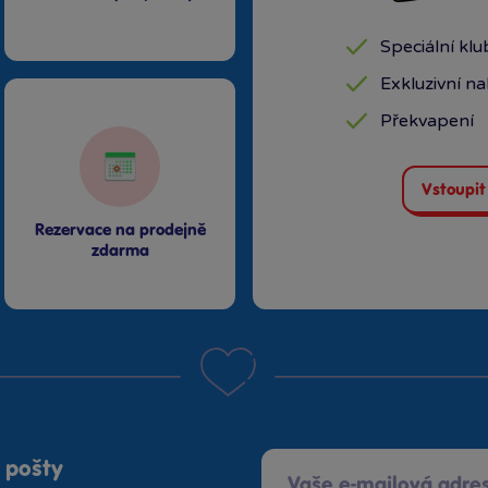
Speciální kl
Exkluzivní n
Překvapení
Vstoupit
Rezervace na prodejně
zdarma
 pošty