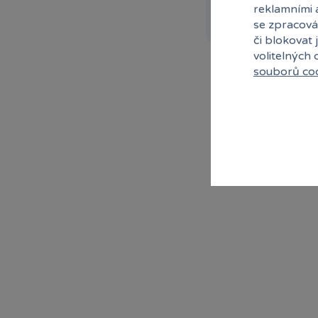
reklamními 
Rez
se zpracová
či blokovat 
volitelných
souborů co