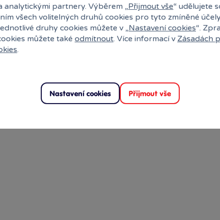
a analytickými partnery. Výběrem „
Přijmout vše
“ udělujete 
ervovat
Rezervovat
ním všech volitelných druhů cookies pro tyto zmíněné účel
jednotlivé druhy cookies můžete v „
Nastavení cookies
“. Zpr
 cookies můžete také
odmítnout
. Více informací v
Zásadách p
okies
.
Nastavení cookies
Přijmout vše