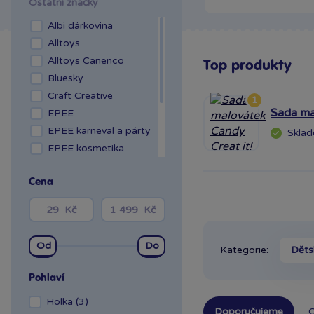
Ostatní značky
Albi dárkovina
Alltoys
Alltoys Canenco
Top produkty
Bluesky
Craft Creative
1
Sada ma
EPEE
EPEE karneval a párty
Skla
EPEE kosmetika
Johntoy
Cena
KTN
Ostatní
SMT Creatoys
Trigo
Kategorie:
Děts
Pohlaví
Holka (3)
Doporučujeme
O