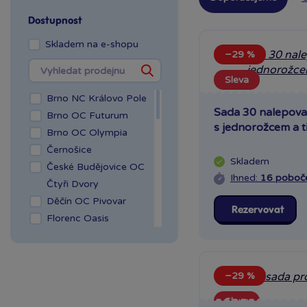
Dostupnost
Skladem na e-shopu
−29 %
Sleva
Brno NC Královo Pole
Sada 30 nalepova
Brno OC Futurum
s jednorožcem a 
Brno OC Olympia
Černošice
Skladem
České Budějovice OC
Ihned:
16 poboč
Čtyři Dvory
Děčín OC Pivovar
Rezervovat
Florenc Oasis
Hradec Králové Aupark
Kladno OAZA
Liberec Géčko
−29 %
Liberec OC Nisa
Sleva
Mladá Boleslav OC