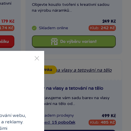
ativní
Objevte kouzlo tvoření s kreativní sadou
na výrobu náramků...
179 Kč
249 Kč
174 Kč
Skladem
online
Klub:
242 Kč
ošíku
Do výběru variant
Novinka
Barvy na vlasy a tetování na tělo
u. Věk
Představujeme vám sadu barev na vlasy
a tetování na tělo od...
ování webu,
Skladem
prodejny
499 Kč
499 Kč
 a reklamy.
484 Kč
Ihned:
15 poboček
Klub:
485 Kč
šimi