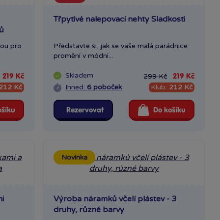
Novinka
Třpytivé nalepovací nehty Sladkosti
tů
bou pro
Představte si, jak se vaše malá parádnice
promění v módní...
Skladem
299 Kč
219 Kč
219 Kč
212 Kč
Ihned:
6 poboček
Klub:
212 Kč
ošíku
Rezervovat
Do košíku
Novinka
i
Výroba náramků včelí plástev - 3
druhy, různé barvy