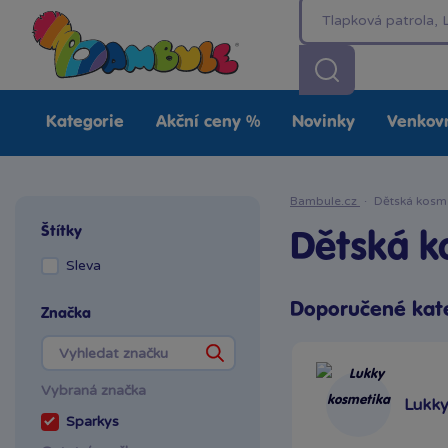
Kategorie
Akční ceny %
Novinky
Venkovn
Bambule.cz
·
Dětská kosm
Štítky
Dětská k
Sleva
Doporučené kat
Značka
Vybraná značka
Lukky
Sparkys