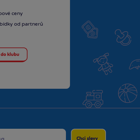
ubové ceny
abídky od partnerů
 do klubu
Chci slevy