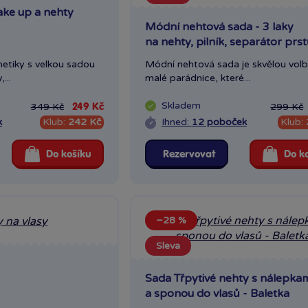
ake up a nehty
Novinka
Módní nehtová sada - 3 laky
na nehty, pilník, separátor prs
etiky s velkou sadou
Módní nehtová sada je skvělou vol
...
malé parádnice, které...
Skladem
349 Kč
299 Kč
249 Kč
k
Klub:
242 Kč
Ihned:
12 poboček
Klub:
Do košíku
Rezervovat
Do k
−28 %
Sleva
Novinka
Sada Třpytivé nehty s nálepkam
a sponou do vlasů - Baletka