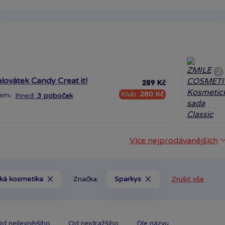
2
lovátek Candy Creat it!
289 Kč
Klub:
280 Kč
dem
·
Ihned:
3 poboček
Více nejprodávanějších
ká kosmetika
Značka:
Sparkys
Zrušit vše
d nejlevnějšího
Od nejdražšího
Dle názvu