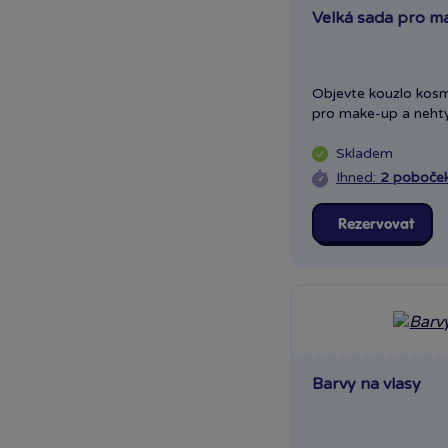
Velká sada pro m
Olympia
Novinka
OC Šestka
Olomouc Šantovka
Objevte kouzlo kosm
Ostrava Géčko
pro make-up a nehty,
Plzeň NC Galerie
Slovany
Skladem
Plzeň OC Olympia 2
Ihned:
2 poboče
Praha Centrum
Stromovka
Rezervovat
Praha Černý Most
Praha NC Eden
Praha OC Arkády
Pankrác
Praha OC Flora
Praha OC Galerie
Barvy na vlasy
Butovice
Praha OC Galerie Harfa
Praha OC Krakov