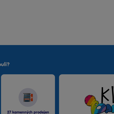
uli?
27 kamenných prodejen