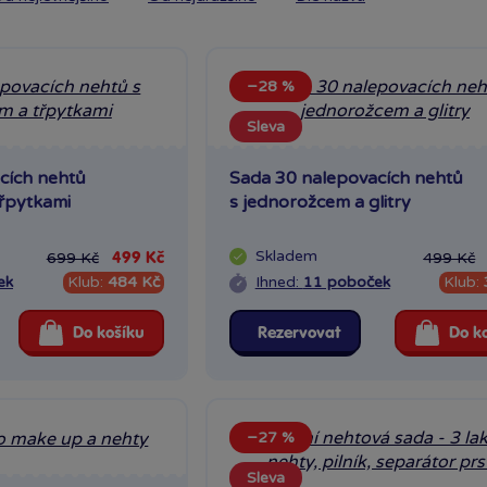
−28 %
Sleva
cích nehtů
Sada 30 nalepovacích nehtů
třpytkami
s jednorožcem a glitry
Skladem
699 Kč
499 Kč
499 Kč
ek
Klub:
484 Kč
Ihned:
11 poboček
Klub:
Do košíku
Rezervovat
Do k
−27 %
Sleva