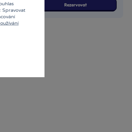
souhlas
Rezervovat
y. Spravovat
acování
oužívání