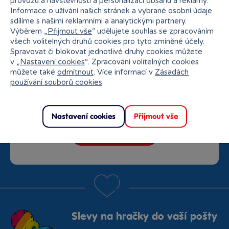
provozu a návštěvnosti a personalizaci obsahu a reklamy.
Informace o užívání našich stránek a vybrané osobní údaje
sdílíme s našimi reklamními a analytickými partnery.
Výběrem „
Přijmout vše
“ udělujete souhlas se zpracováním
všech volitelných druhů cookies pro tyto zmíněné účely.
Spravovat či blokovat jednotlivé druhy cookies můžete
v „
Nastavení cookies
“. Zpracování volitelných cookies
Speciální klubové ceny
můžete také
odmítnout
. Více informací v
Zásadách
používání souborů cookies
.
Exkluzivní nabídky od partnerů
Překvapení
Nastavení cookies
Přijmout vše
Vstoupit do klubu
Slevy na hračky do vaší pošty