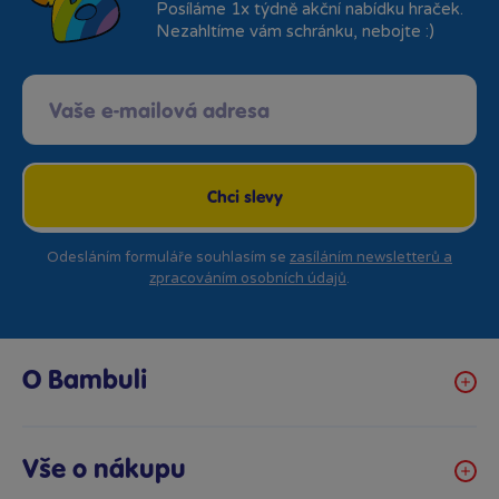
Posíláme 1x týdně akční nabídku hraček.
Nezahltíme vám schránku, nebojte :)
Chci slevy
Odesláním formuláře souhlasím se
zasíláním newsletterů a
zpracováním osobních údajů
.
O Bambuli
Kariéra
Klub hraček
Vše o nákupu
Prodejny Bambule