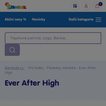
0
Akční ceny %
Novinky
Další kategorie
Venkovní hračky
Znáte z TV
LEGO®
Pro kluky
Pro holky
Baby
Značky
Bambule.cz
·
Pro holky
·
Panenky, miminka
·
Ever After
High
Ever After High