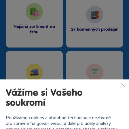
Nejširší sortiment na
27 kamenných prodejen
trhu
Doprava zdarma od
Rezervace na prodejně
Vážíme si Vašeho
1500 Kč
zdarma
soukromí
Používáme cookies a obdobné technologie nezbytné
pro správné fungování webu, a dále pro účely analýzy