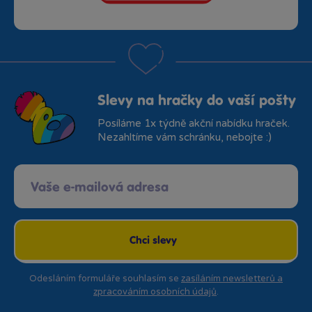
Slevy na hračky do vaší pošty
Posíláme 1x týdně akční nabídku hraček.
Nezahltíme vám schránku, nebojte :)
Chci slevy
Odesláním formuláře souhlasím se
zasíláním newsletterů a
zpracováním osobních údajů
.