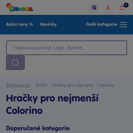
0
Akční ceny %
Novinky
Další kategorie
Venkovní hračky
Znáte z TV
LEGO®
Pro kluky
Pro holky
Baby
Značky
Bambule.cz
·
BABY
·
Hračky pro nejmenší
·
Colorino
Hračky pro nejmenší
Colorino
Doporučené kategorie