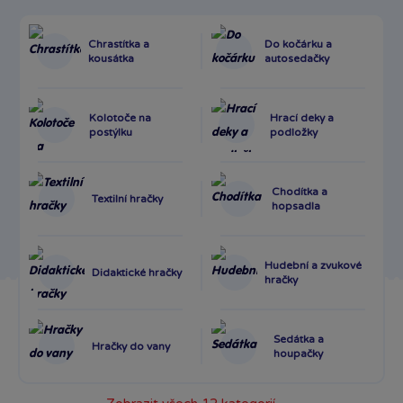
Chrastítka a
Do kočárku a
kousátka
autosedačky
Kolotoče na
Hrací deky a
postýlku
podložky
Chodítka a
Textilní hračky
hopsadla
Hudební a zvukové
Didaktické hračky
hračky
Sedátka a
Hračky do vany
houpačky