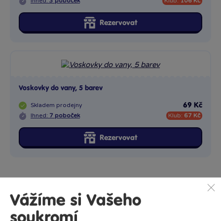
Ihned:
3 poboček
Klub:
106 Kč
Rezervovat
Voskovky do vany, 5 barev
Skladem
prodejny
69 Kč
Ihned:
7 poboček
Klub:
67 Kč
Rezervovat
Vážíme si Vašeho
soukromí