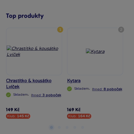
Top produkty
1
2
Chrastítko & kousátko
Kytara
Po
Lvíček
bř
Skladem
·
Ihned:
8 poboček
Skladem
·
Ihned:
3 poboček
149 Kč
169 Kč
88
Klub:
145 Kč
Klub:
164 Kč
Kl