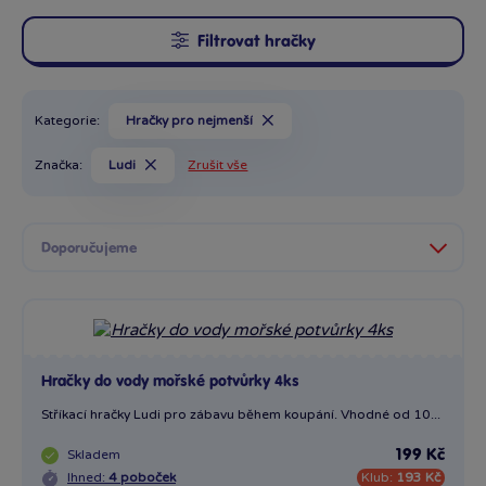
Filtrovat hračky
Kategorie:
Hračky pro nejmenší
Značka:
Ludi
Zrušit vše
Hračky do vody mořské potvůrky 4ks
Stříkací hračky Ludi pro zábavu během koupání. Vhodné od 10...
Skladem
199 Kč
Ihned:
4 poboček
Klub:
193 Kč