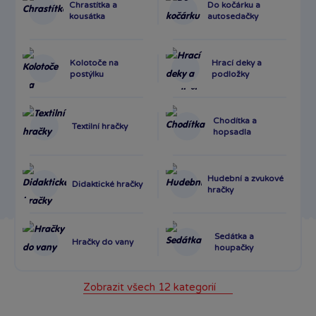
Chrastítka a
Do kočárku a
kousátka
autosedačky
Kolotoče na
Hrací deky a
postýlku
podložky
Chodítka a
Textilní hračky
hopsadla
Hudební a zvukové
Didaktické hračky
hračky
Sedátka a
Hračky do vany
houpačky
Zobrazit všech 12 kategorií