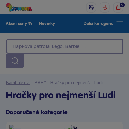
0
Akční ceny %
Novinky
Další kategorie
Venkovní hračky
Znáte z TV
LEGO®
Pro kluky
Pro holky
Baby
Značky
Bambule.cz
·
BABY
·
Hračky pro nejmenší
·
Ludi
Hračky pro nejmenší Ludi
Doporučené kategorie