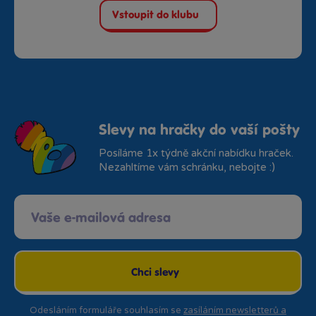
Vstoupit do klubu
Slevy na hračky do vaší pošty
Posíláme 1x týdně akční nabídku hraček.
Nezahltíme vám schránku, nebojte :)
Chci slevy
Odesláním formuláře souhlasím se
zasíláním newsletterů a