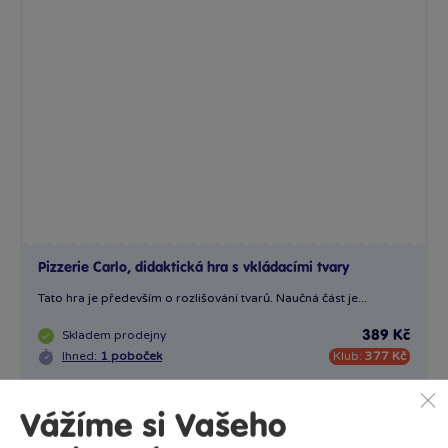
Pizzerie Carlo, didaktická hra s vkládacími tvary
Tato hra je především o rozlišování tvarů. Naučná část je...
Skladem
prodejny
389 Kč
Ihned:
1 poboček
Klub:
377 Kč
Rezervovat
Vážíme si Vašeho