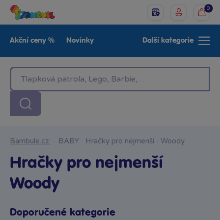
0
Akční ceny %
Novinky
Další kategorie
Venkovní hračky
Znáte z TV
LEGO®
Pro kluky
Pro holky
Baby
Značky
Bambule.cz
·
BABY
·
Hračky pro nejmenší
·
Woody
Hračky pro nejmenší
Woody
Doporučené kategorie