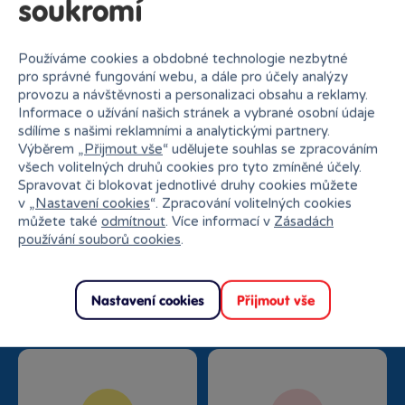
soukromí
Používáme cookies a obdobné technologie nezbytné
pro správné fungování webu, a dále pro účely analýzy
provozu a návštěvnosti a personalizaci obsahu a reklamy.
Informace o užívání našich stránek a vybrané osobní údaje
sdílíme s našimi reklamními a analytickými partnery.
Proč nakupovat v Bambuli?
Výběrem „
Přijmout vše
“ udělujete souhlas se zpracováním
všech volitelných druhů cookies pro tyto zmíněné účely.
Spravovat či blokovat jednotlivé druhy cookies můžete
v „
Nastavení cookies
“. Zpracování volitelných cookies
můžete také
odmítnout
. Více informací v
Zásadách
používání souborů cookies
.
Nejširší sortiment na
27 kamenných prodejen
trhu
Nastavení cookies
Přijmout vše