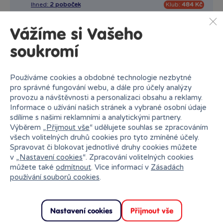
Ihned:
2 poboček
Klub:
484 Kč
Rezervovat
Vážíme si Vašeho
soukromí
Používáme cookies a obdobné technologie nezbytné
pro správné fungování webu, a dále pro účely analýzy
provozu a návštěvnosti a personalizaci obsahu a reklamy.
Informace o užívání našich stránek a vybrané osobní údaje
sdílíme s našimi reklamními a analytickými partnery.
Výběrem „
Přijmout vše
“ udělujete souhlas se zpracováním
všech volitelných druhů cookies pro tyto zmíněné účely.
Spravovat či blokovat jednotlivé druhy cookies můžete
v „
Nastavení cookies
“. Zpracování volitelných cookies
můžete také
odmítnout
. Více informací v
Zásadách
používání souborů cookies
.
Nastavení cookies
Přijmout vše