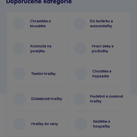
Doporučené kategorie
Chrastítka a
Do kočárku a
kousátka
autosedačky
Kolotoče na
Hrací deky a
postýlku
podložky
Chodítka a
Textilní hračky
hopsadla
Hudební a zvukové
Didaktické hračky
hračky
Sedátka a
Hračky do vany
houpačky