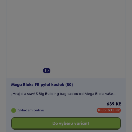
1 x
Mega Bloks FB pytel kostek (80)
„Hraj si a stav! S Big Building bag sadou od Mega Bloks vaše...
639 Kč
Skladem
online
Klub:
633 Kč
Do výběru variant