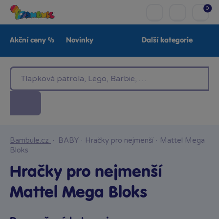
0
Akční ceny %
Novinky
Další kategorie
Venkovní hračky
Znáte z TV
LEGO®
Pro kluky
Pro holky
Baby
Značky
Bambule.cz
·
BABY
·
Hračky pro nejmenší
·
Mattel Mega
Bloks
Hračky pro nejmenší
Mattel Mega Bloks