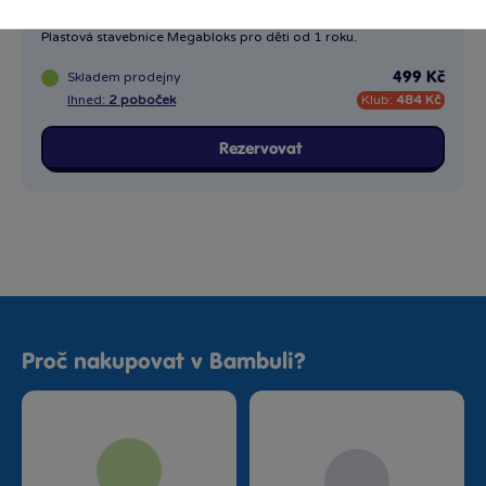
Kostky v plastovém pytli - růžová barva, 60 dílů
Plastová stavebnice Megabloks pro děti od 1 roku.
Skladem
prodejny
499 Kč
Ihned:
2 poboček
Klub:
484 Kč
Rezervovat
Proč nakupovat v Bambuli?