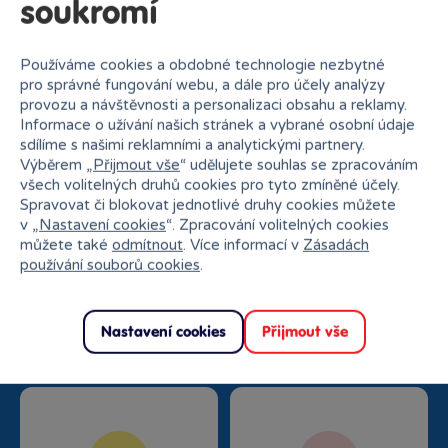
soukromí
Používáme cookies a obdobné technologie nezbytné
pro správné fungování webu, a dále pro účely analýzy
provozu a návštěvnosti a personalizaci obsahu a reklamy.
Informace o užívání našich stránek a vybrané osobní údaje
sdílíme s našimi reklamními a analytickými partnery.
Proč nakupovat v Bambuli?
Výběrem „
Přijmout vše
“ udělujete souhlas se zpracováním
všech volitelných druhů cookies pro tyto zmíněné účely.
Spravovat či blokovat jednotlivé druhy cookies můžete
v „
Nastavení cookies
“. Zpracování volitelných cookies
můžete také
odmítnout
. Více informací v
Zásadách
používání souborů cookies
.
Nejširší sortiment na
27 kamenných prodejen
trhu
Nastavení cookies
Přijmout vše