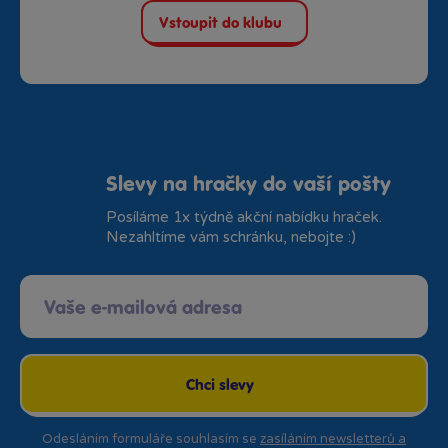
Vstoupit do klubu
Slevy na hračky do vaší pošty
Posíláme 1x týdně akční nabídku hraček.
Nezahltíme vám schránku, nebojte :)
Chci slevy
Odesláním formuláře souhlasím se
zasíláním newsletterů a