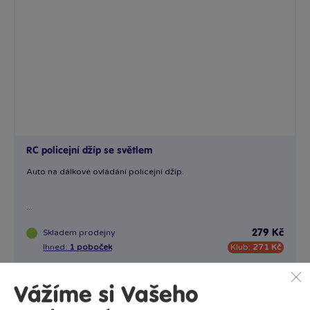
RC policejní džíp se světlem
Auto na dálkové ovládání policejní džíp.
...
Skladem
prodejny
279 Kč
Ihned:
1 poboček
Klub:
271 Kč
Rezervovat
Vážíme si Vašeho