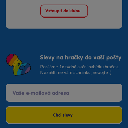
Vstoupit do klubu
Slevy na hračky do vaší pošty
Posíláme 1x týdně akční nabídku hraček.
Nezahltíme vám schránku, nebojte :)
Chci slevy