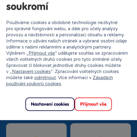
soukromí
Používáme cookies a obdobné technologie nezbytné
pro správné fungování webu, a dále pro účely analýzy
provozu a návštěvnosti a personalizaci obsahu a reklamy.
Informace o užívání našich stránek a vybrané osobní údaje
sdílíme s našimi reklamními a analytickými partnery.
Proč nakupovat v Bambuli?
Výběrem „
Přijmout vše
“ udělujete souhlas se zpracováním
všech volitelných druhů cookies pro tyto zmíněné účely.
Spravovat či blokovat jednotlivé druhy cookies můžete
v „
Nastavení cookies
“. Zpracování volitelných cookies
můžete také
odmítnout
. Více informací v
Zásadách
používání souborů cookies
.
Nejširší sortiment na
27 kamenných prodejen
trhu
Nastavení cookies
Přijmout vše