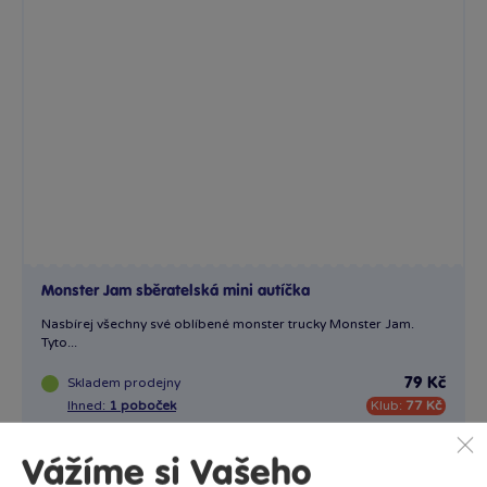
Monster Jam sběratelská mini autíčka
Nasbírej všechny své oblíbené monster trucky Monster Jam.
Tyto...
Skladem
prodejny
79 Kč
Ihned:
1 poboček
Klub:
77 Kč
Rezervovat
Vážíme si Vašeho