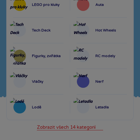
LEGO pro kluky
Auta
Tech Deck
Hot Wheels
Figurky, zvířátka
RC modely
Vláčky
Nerf
Lodě
Letadla
Zobrazit všech 14 kategorií