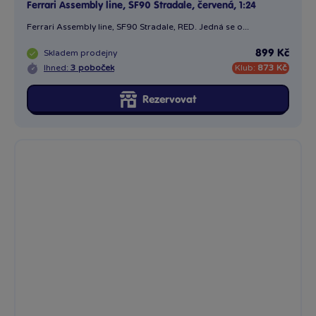
Ford Mustang GT, AssemblyLine, 1967 1:24
1967 Ford Mustang GT. Model auta se skládá podle
obrázkového...
Skladem
prodejny
849 Kč
Ihned:
3 poboček
Klub:
824 Kč
Rezervovat