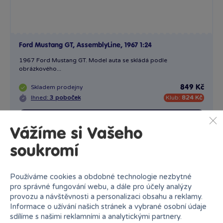
Vážíme si Vašeho
soukromí
Používáme cookies a obdobné technologie nezbytné
pro správné fungování webu, a dále pro účely analýzy
Ford Model A, AssemblyLine, 1929 1:24
provozu a návštěvnosti a personalizaci obsahu a reklamy.
1929 Ford Model A. Model auta se skládá podle obrázkového...
Informace o užívání našich stránek a vybrané osobní údaje
sdílíme s našimi reklamními a analytickými partnery.
Skladem
prodejny
849 Kč