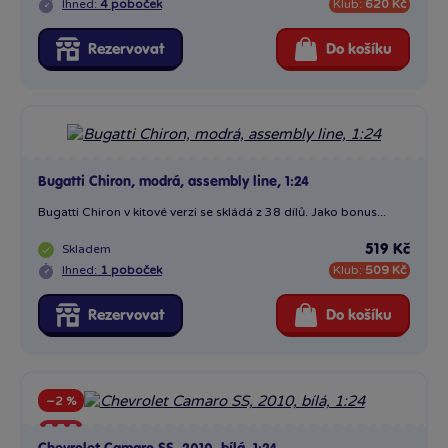
Ihned:
4 poboček
Klub:
620 Kč
Rezervovat
Do košíku
Bugatti Chiron, modrá, assembly line, 1:24
Bugatti Chiron v kitové verzi se skládá z 38 dílů. Jako bonus...
Skladem
519 Kč
Ihned:
1 poboček
Klub:
509 Kč
Rezervovat
Do košíku
−2 %
Sleva