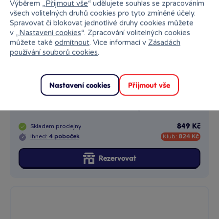
Výběrem „
Přijmout vše
“ udělujete souhlas se zpracováním
Ihned:
4 poboček
Klub:
824 Kč
všech volitelných druhů cookies pro tyto zmíněné účely.
Spravovat či blokovat jednotlivé druhy cookies můžete
Rezervovat
v „
Nastavení cookies
“. Zpracování volitelných cookies
můžete také
odmítnout
. Více informací v
Zásadách
používání souborů cookies
.
Nastavení cookies
Přijmout vše