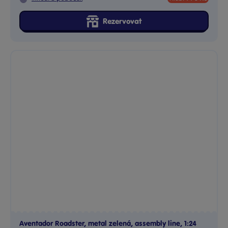
Aventador Roadster, metal zelená, assembly line, 1:24
Aventador Roadster. Skládací model auta je v měřítku 1:24....
Skladem
prodejny
749 Kč
Ihned:
1 poboček
Klub:
727 Kč
Rezervovat