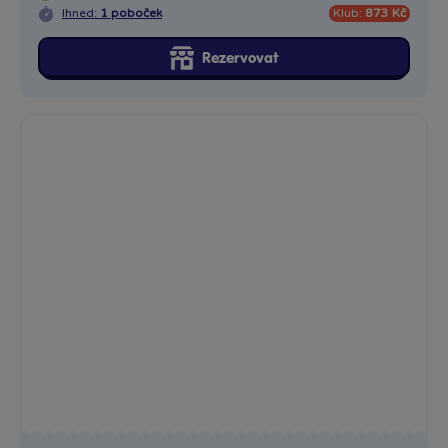
Ferrari Assembly line, SF90 Stradale, červená, 1:24
Ferrari Assembly line, SF90 Stradale, RED. Jedná se o...
Skladem
prodejny
899 Kč
Ihned:
3 poboček
Klub:
873 Kč
Rezervovat