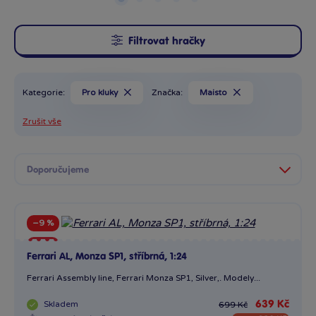
Filtrovat hračky
Kategorie:
Pro kluky
Značka:
Maisto
Zrušit vše
−9 %
Sleva
Ferrari AL, Monza SP1, stříbrná, 1:24
Ferrari Assembly line, Ferrari Monza SP1, Silver,. Modely...
Skladem
639 Kč
699 Kč