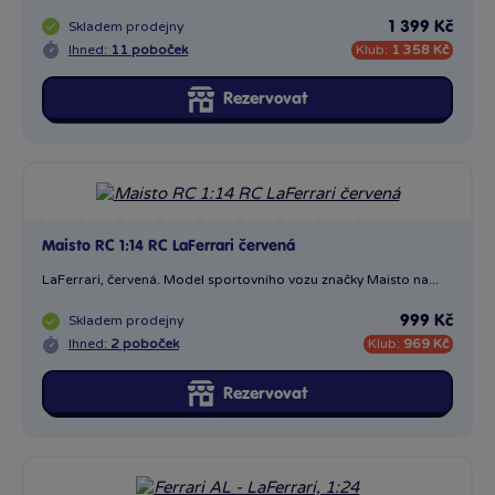
Skladem
prodejny
1 399 Kč
Ihned:
11 poboček
Klub:
1 358 Kč
Rezervovat
Maisto RC 1:14 RC LaFerrari červená
LaFerrari, červená. Model sportovního vozu značky Maisto na...
Skladem
prodejny
999 Kč
Ihned:
2 poboček
Klub:
969 Kč
Rezervovat