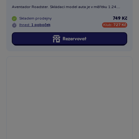
Ford Mustang GT, červená, assembly line 2015, 1:24
2015 Ford Mustang GT. Skládací model auta je v měřítku 1:24....
Skladem
prodejny
749 Kč
Ihned:
4 poboček
Klub:
727 Kč
Rezervovat