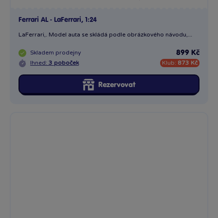
Ferrari AL - LaFerrari, 1:24
LaFerrari,. Model auta se skládá podle obrázkového návodu,...
Skladem
prodejny
899 Kč
Ihned:
3 poboček
Klub:
873 Kč
Rezervovat
Ferrari AL - Ferrari FXX K, 1:24
Ferrari AL – Ferrari FXX K. Model auta se skládá podle...
Skladem
prodejny
899 Kč
Ihned:
3 poboček
Klub:
873 Kč
Rezervovat