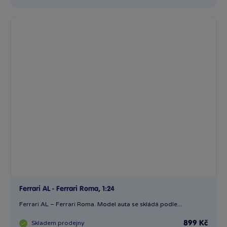
Ferrari AL - Ferrari Roma, 1:24
Ferrari AL – Ferrari Roma. Model auta se skládá podle...
Skladem
prodejny
899 Kč
Ihned:
1 poboček
Klub:
873 Kč
Rezervovat