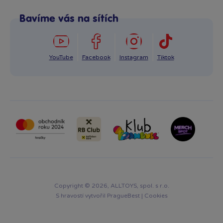
Po–Pá: 8:00–16:00
Reklamace
Bavíme vás na sítích
info@bambule.cz
Ochrana osobních údajů GDPR
Napsat zprávu
YouTube
Facebook
Instagram
Tiktok
Copyright © 2026, ALLTOYS, spol. s r.o.
S hravostí vytvořil
PragueBest
|
Cookies