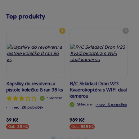
Top produkty
1
2
Kapslíky do revolveru a
R/C Skládací Dron V23
Cr
pistole kolečko 8 ran 96 ks
Kvadrokoptéra s WIFI dual
vaj
kamerou
Skladem
Skladem
·
Ihned:
5 poboček
·
·
Ihned:
28 poboček
I
39 Kč
989 Kč
33
Klub:
38 Kč
Klub:
959 Kč
Kl