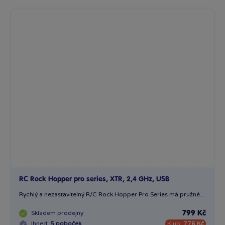
RC Rock Hopper pro series, XTR, 2,4 GHz, USB
Rychlý a nezastavitelný R/C Rock Hopper Pro Series má pružné...
Skladem
prodejny
799 Kč
Ihned:
5 poboček
Klub:
776 Kč
Rezervovat