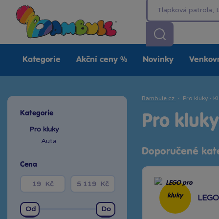
Kategorie
Akční ceny %
Novinky
Venkovn
Bambule.cz
·
Pro kluky
·
Kl
Kategorie
Pro kluky
Pro kluky
Auta
Doporučené kat
Cena
LEGO 