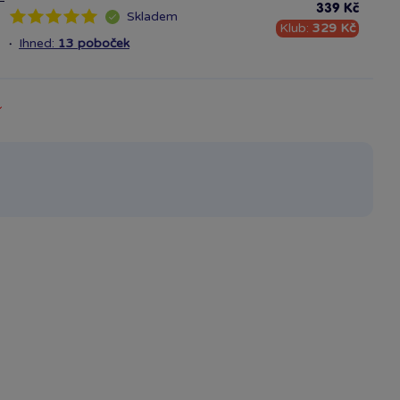
339 Kč
Skladem
Klub:
329 Kč
·
Ihned:
13 poboček