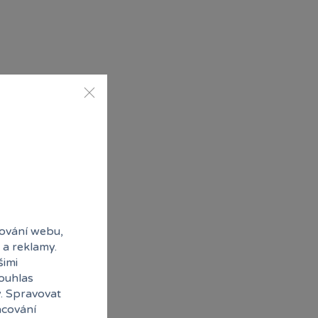
ování webu,
 a reklamy.
šimi
souhlas
y. Spravovat
acování