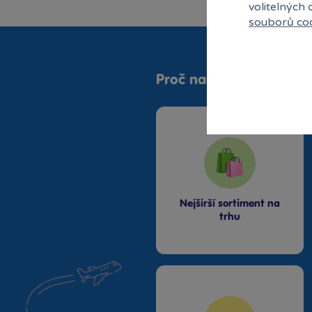
volitelných
EPEE Androidi
souborů co
EPEE Cool Games
EPEE Filly
EPEE Fortnite
EPEE Predasaurus
Proč nakupovat v Bamb
EPEE Slingers
EPEE Zelfs
Faro
Globo
Hájková
Hasbro Avengers
Hasbro Marvel
Nejširší sortiment na
trhu
Hasbro My Little Pony
Hasbro Nerf
Hasbro Star Wars
Hasbro Transformers
Hermanex
Hot Wheels