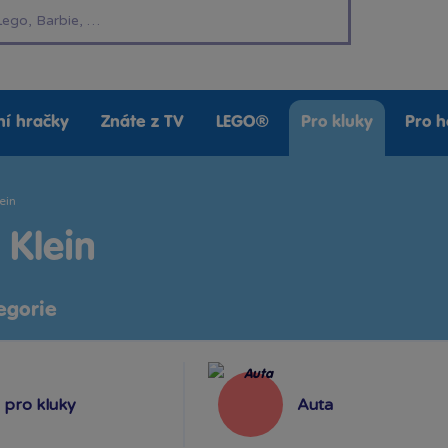
í hračky
Znáte z TV
LEGO®
Pro kluky
Pro h
ein
 Klein
egorie
pro kluky
Auta