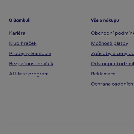
MSI
Olymptoy
Paladone
O Bambuli
Vše o nákupu
Pexi
Kariéra
Obchodní podmín
Pilsan
Playgro
Klub hraček
Možnosti platby
Rappa
Prodejny Bambule
Způsoby a ceny do
Ravensburger
Bezpečnost hraček
Odstoupení od sm
Revell
Schleich
Affiliate program
Reklamace
Schleich Dino
Ochrana osobních
Schleich Eldrador
Schleich Wild Life
Siku
Simba
Směr
Sparkys
Sparkys Cars