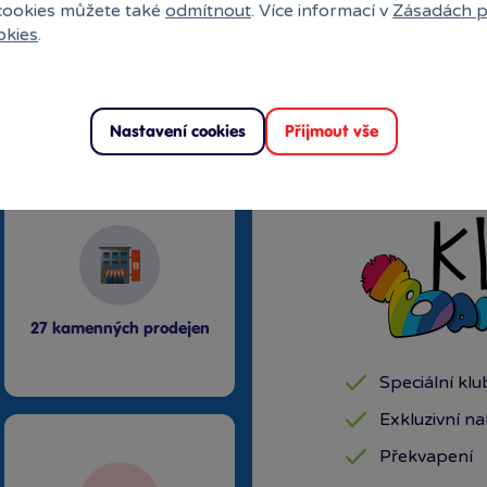
 cookies můžete také
odmítnout
. Více informací v
Zásadách p
okies
.
uli?
Nastavení cookies
Přijmout vše
27 kamenných prodejen
Speciální kl
Exkluzivní n
Překvapení