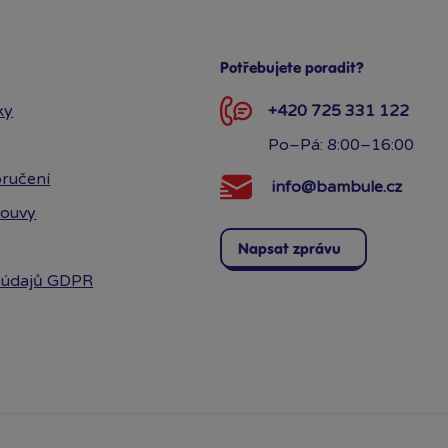
Potřebujete poradit?
ky
+420 725 331 122
Po–Pá: 8:00–16:00
ručení
info@bambule.cz
louvy
Napsat zprávu
 údajů GDPR