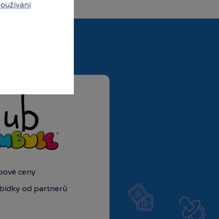
oužívání
ubové ceny
abídky od partnerů