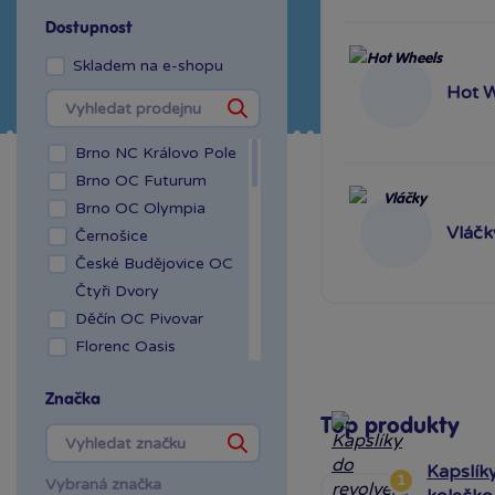
Dostupnost
Skladem na e-shopu
Hot 
Brno NC Královo Pole
Brno OC Futurum
Brno OC Olympia
Vláčk
Černošice
České Budějovice OC
Čtyři Dvory
Děčín OC Pivovar
Florenc Oasis
Hradec Králové Aupark
Značka
Kladno OAZA
Top produkty
Liberec Géčko
Liberec OC Nisa
Kapslíky
1
Vybraná značka
Mladá Boleslav OC