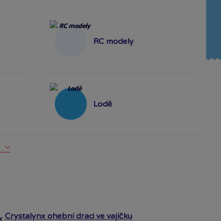
RC modely
Lodě
Crystalynx ohební draci ve vajíčku