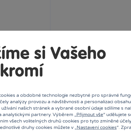
1 319 Kč
Klub:
1 293 Kč
o košíku
íme si Vašeho
kromí
ookies a obdobné technologie nezbytné pro správné fung
účely analýzy provozu a návštěvnosti a personalizaci obsahu
 užívání našich stránek a vybrané osobní údaje sdílíme s na
a analytickými partnery. Výběrem „
Přijmout vše
“ udělujete 
ním všech volitelných druhů cookies pro tyto zmíněné účel
jednotlivé druhy cookies můžete v „
Nastavení cookies
“. Zpr