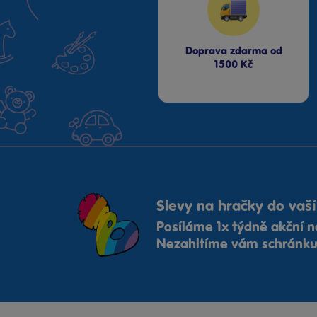
Chemoplast
Johntoy
Kinsmart
Doprava zdarma od
LEGO® City
1500 Kč
LEGO® Creator
LEGO® DUPLO®
Lena
Lexibook
Lowlands
Made
Maisto
Slevy na hračky do vaší
Mattel Fisher Price
Mattel Jurský svět
Posíláme 1x týdně akční n
Mattel Mašinka Tomáš
Nezahltíme vám schránku,
Mattel Matchbox
MGA
Mochtoys
MPK