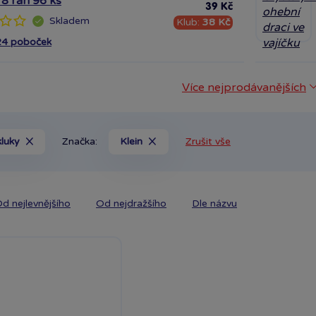
 8 ran 96 ks
39 Kč
Skladem
Klub:
38 Kč
24 poboček
Více nejprodávanějších
kluky
Značka:
Klein
Zrušit vše
d nejlevnějšího
Od nejdražšího
Dle názvu
odlaží