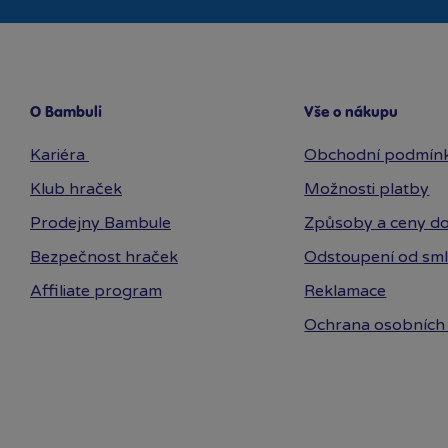
Mochtoys
MPK
MSI
Olymptoy
Paladone
O Bambuli
Vše o nákupu
Pexi
Kariéra
Obchodní podmín
Pilsan
Playgro
Klub hraček
Možnosti platby
Rappa
Prodejny Bambule
Způsoby a ceny do
Ravensburger
Bezpečnost hraček
Odstoupení od sm
Revell
Schleich
Affiliate program
Reklamace
Schleich Dino
Ochrana osobních
Schleich Eldrador
Schleich Wild Life
Siku
Simba
Směr