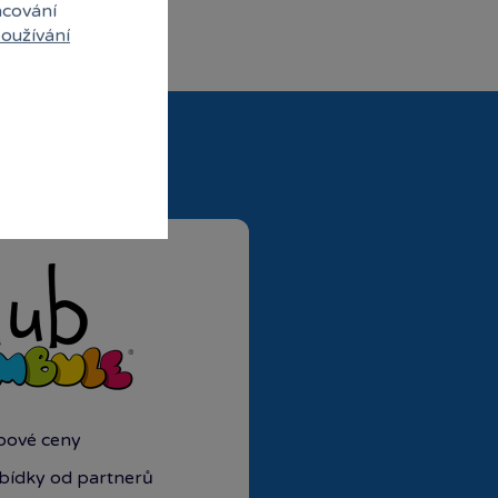
acování
oužívání
ubové ceny
abídky od partnerů