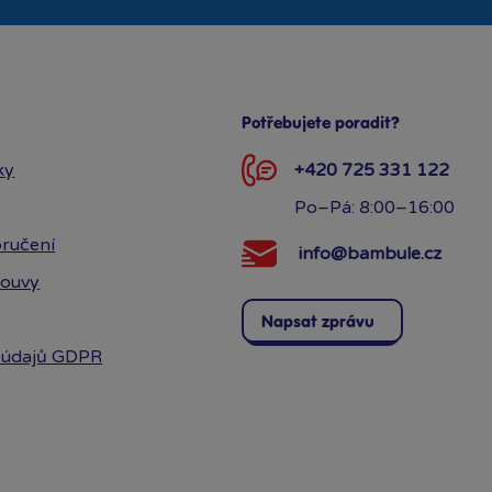
Potřebujete poradit?
ky
+420 725 331 122
Po–Pá: 8:00–16:00
ručení
info@bambule.cz
louvy
Napsat zprávu
 údajů GDPR