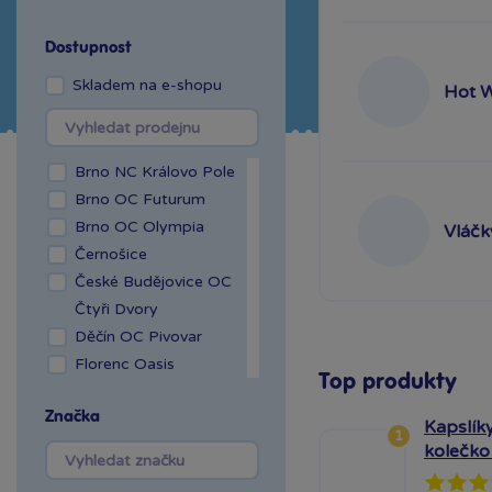
Dostupnost
Skladem na e-shopu
Hot 
Brno NC Královo Pole
Brno OC Futurum
Brno OC Olympia
Vláčk
Černošice
České Budějovice OC
Čtyři Dvory
Děčín OC Pivovar
Florenc Oasis
Top produkty
Hradec Králové Aupark
Značka
Kladno OAZA
Kapslíky
1
Liberec Géčko
kolečko
Liberec OC Nisa