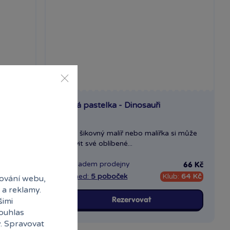
Veselá pastelka - Dinosauři
je plná
Každý šikovný malíř nebo malířka si může
vybarvit své oblíbené...
Skladem
prodejny
119 Kč
66 Kč
115 Kč
Ihned:
5 poboček
Klub:
64 Kč
ování webu,
 a reklamy.
šimi
Rezervovat
souhlas
y. Spravovat