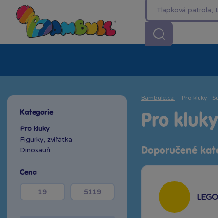
Kategorie
Akční ceny %
Novinky
Venkovn
Bambule.cz
·
Pro kluky
·
S
Kategorie
Pro kluk
Pro kluky
Figurky, zvířátka
Dinosauři
Doporučené kat
Cena
LEGO 