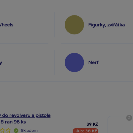
Wheels
Figurky, zvířátka
y
Nerf
 do revolveru a pistole
2
 8 ran 96 ks
39 Kč
Skladem
Klub:
38 Kč