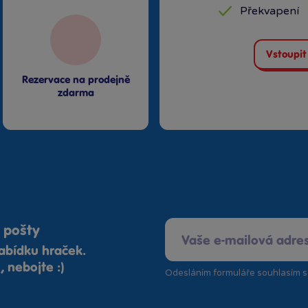
Překvapení
Vstoupit
Rezervace na prodejně
zdarma
 pošty
abídku hraček.
 nebojte :)
Odesláním formuláře souhlasím 