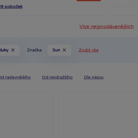
28 poboček
Více nejprodávanějších
kluky
Značka:
Sun
Zrušit vše
d nejlevnějšího
Od nejdražšího
Dle názvu