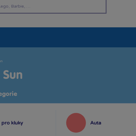
í hračky
Znáte z TV
LEGO®
Pro kluky
Pro h
un
y Sun
egorie
pro kluky
Auta