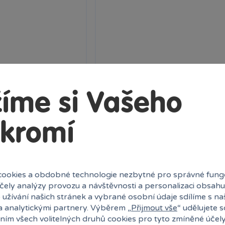
íme si Vašeho
- Dinosauři
Taška plná zábavných úkolů -
Dinosauři se 400 samolepkami
kromí
netradičních
Tato jedinečná kniha ve tvaru tašky 
 pro...
zábavných aktivit,...
ny
Skladem
prodejny
229 Kč
k
Klub:
223 Kč
Ihned:
7 poboček
Klub:
ookies a obdobné technologie nezbytné pro správné fung
účely analýzy provozu a návštěvnosti a personalizaci obsahu
 užívání našich stránek a vybrané osobní údaje sdílíme s na
ervovat
Rezervovat
a analytickými partnery. Výběrem „
Přijmout vše
“ udělujete 
ním všech volitelných druhů cookies pro tyto zmíněné účel