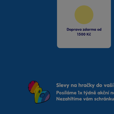
Hot Wheels
Chemoplast
Johntoy
Kinsmart
Klein
Doprava zdarma od
LEGO® City
1500 Kč
LEGO® Creator
LEGO® DUPLO®
Lena
Lexibook
Lowlands
Made
Maisto
Mattel Fisher Price
Slevy na hračky do vaší
Mattel Jurský svět
Posíláme 1x týdně akční n
Mattel Mašinka Tomáš
Nezahltíme vám schránku,
Mattel Matchbox
MGA