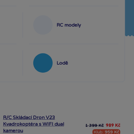
RC modely
Lodě
R/C Skládací Dron V23
Kvadrokoptéra s WIFI dual
1 399 Kč
989 Kč
kamerou
Klub:
959 Kč