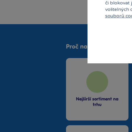
EPEE
či blokovat 
volitelných
EPEE Androidi
souborů co
EPEE Cool Games
EPEE Filly
EPEE Fortnite
EPEE Predasaurus
EPEE Slingers
Proč nakupovat v Bamb
EPEE Zelfs
Faro
Globo
Hájková
Hasbro Avengers
Hasbro Marvel
Hasbro My Little Pony
Nejširší sortiment na
Hasbro Nerf
trhu
Hasbro Star Wars
Hasbro Transformers
Hermanex