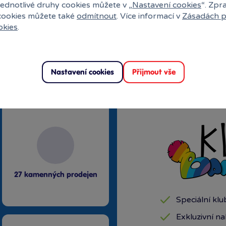
jednotlivé druhy cookies můžete v „
Nastavení cookies
“. Zpr
 cookies můžete také
odmítnout
. Více informací v
Zásadách p
okies
.
Nastavení cookies
Přijmout vše
uli?
27 kamenných prodejen
Speciální kl
Exkluzivní n