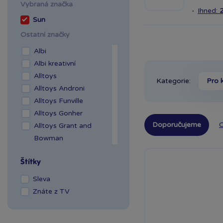
Vybraná značka
Mladá Boleslav OC
·
Ihned:
Olympia
Sun
OC Šestka
Ostatní značky
Olomouc Šantovka
Albi
Ostrava Géčko
Albi kreativní
Plzeň NC Galerie
Alltoys
Slovany
Kategorie:
Pro 
Alltoys Androni
Plzeň OC Olympia 2
Alltoys Funville
Praha Centrum
Alltoys Gonher
Stromovka
Doporučujeme
O
Alltoys Grant and
Praha Černý Most
Bowman
Praha NC Eden
Alltoys Halsall
Praha OC Arkády
Štítky
Alltoys Intex
Pankrác
Alltoys Mojo
Praha OC Flora
Sleva
Alltoys Mustar
Praha OC Galerie
Znáte z TV
Alltoys Navystar
Butovice
Alltoys Paradiso
Praha OC Galerie Harfa