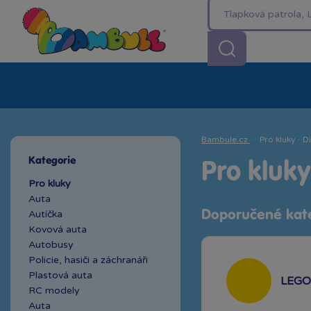
Kategorie
Akční ceny %
Novinky
Venkovn
Bambule.cz
·
Pro kluky
·
Di
Kategorie
Pro kluky
Pro kluky
Auta
Autíčka
Doporučené kat
Kovová auta
Autobusy
Policie, hasiči a záchranáři
Plastová auta
LEGO 
RC modely
Auta