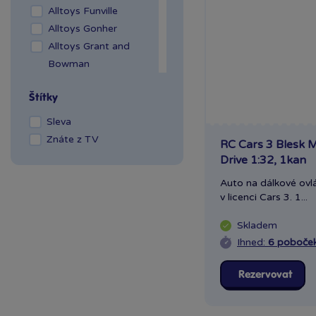
Praha OC Arkády
Alltoys Funville
Pankrác
Alltoys Gonher
Praha OC Flora
Alltoys Grant and
Praha OC Galerie
Bowman
Butovice
Alltoys Halsall
Štítky
Praha OC Galerie Harfa
Alltoys Intex
Praha OC Krakov
Alltoys Mojo
Sleva
Praha OC Letňany
Alltoys Mustar
Znáte z TV
RC Cars 3 Blesk 
Praha Westfield
Alltoys Navystar
Drive 1:32, 1kan
Chodov
Alltoys Paradiso
Auto na dálkové ov
Praha Zličín Metropole
Alltoys TV
v licenci Cars 3. 1...
Říčany OC Lihovar
Alltoys TV 2016
Teplice OC Galerie
Babu
Skladem
Bburago
Ihned:
6 poboče
Bergmann
Brio
Rezervovat
Bruder
Bullyland