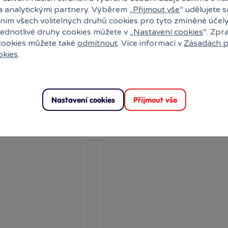
a analytickými partnery. Výběrem „
Přijmout vše
“ udělujete 
ny
Skladem
prodejny
999 Kč
ním všech volitelných druhů cookies pro tyto zmíněné účel
k
Klub:
970 Kč
Ihned:
1 poboček
Klub:
jednotlivé druhy cookies můžete v „
Nastavení cookies
“. Zpr
 cookies můžete také
odmítnout
. Více informací v
Zásadách p
ervovat
Rezervovat
okies
.
Novinka
Nastavení cookies
Přijmout vše