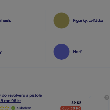
Wheels
Figurky, zvířátka
y
Nerf
 do revolveru a pistole
2
 8 ran 96 ks
39 Kč
Skladem
Klub:
38 Kč