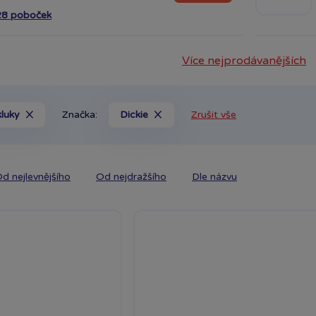
28 poboček
Více nejprodávanějších
kluky
Značka:
Dickie
Zrušit vše
d nejlevnějšího
Od nejdražšího
Dle názvu