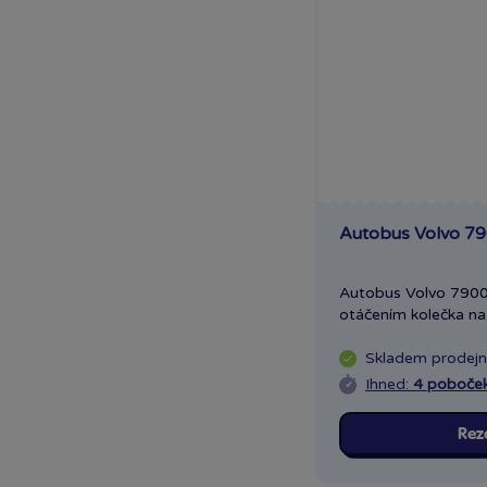
Ravensburger
Revell
Schleich
Schleich Dino
Schleich Eldrador
Schleich Wild Life
Siku
Simba
Autobus Volvo 7
Směr
Sparkys
Autobus Volvo 7900
Sparkys Cars
otáčením kolečka na 
Spin Master
Spin Master Monster
Skladem
prodej
jam
Ihned:
4 poboče
Spin Master Tlapková
patrola
Rez
Sun