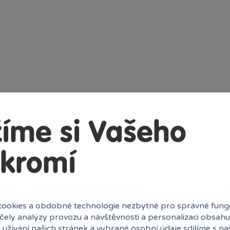
íme si Vašeho
kromí
acer Burák 1:24,
RC loď Sea Cruiser 34 cm, 2kan
ookies a obdobné technologie nezbytné pro správné fung
dálkově ovládané auto
Loď na dálkové ovládání, 2 kanály.
účely analýzy provozu a návštěvnosti a personalizaci obsahu
Vodotěsný ovladač. Zvýšení...
 užívání našich stránek a vybrané osobní údaje sdílíme s na