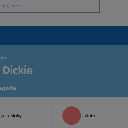
í hračky
Znáte z TV
LEGO®
Pro kluky
Pro h
ckie
 Dickie
egorie
pro kluky
Auta