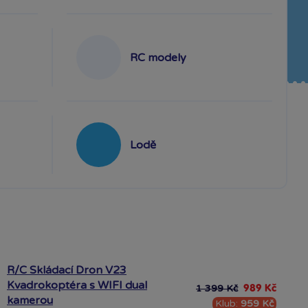
RC modely
Lodě
R/C Skládací Dron V23
Kvadrokoptéra s WIFI dual
1 399 Kč
989 Kč
kamerou
Klub:
959 Kč