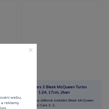
RC Cars 3 Blesk McQueen Turbo
Racer 1:24, 17cm, 2kan
ování webu,
Auto na dálkové ovládání Blesk McQueen
 a reklamy.
v licenci Cars 3. 2...
šimi