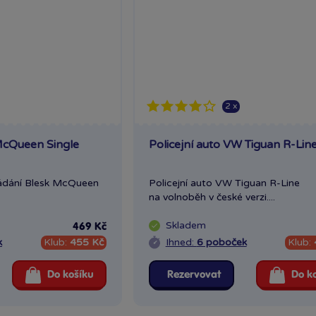
2 x
McQueen Single
Policejní auto VW Tiguan R-Lin
ládání Blesk McQueen
Policejní auto VW Tiguan R-Line
na volnoběh v české verzi....
Skladem
469 Kč
k
Klub:
455 Kč
Ihned:
6 poboček
Klub:
Do košíku
Rezervovat
Do k