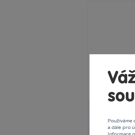
Carrera
Clementoni
Cobi
Comansi
Corfix
Craft Creative
Detoa
Dino
Efko
Váž
EPEE
EPEE Androidi
EPEE Cool Games
sou
EPEE Filly
EPEE Fortnite
RC Cars 3 Turbo R
EPEE Predasaurus
17cm, 2kan
EPEE Slingers
Používáme c
Představujeme vám 
EPEE Zelfs
a dále pro 
Burák, které je...
Faro
Informace o