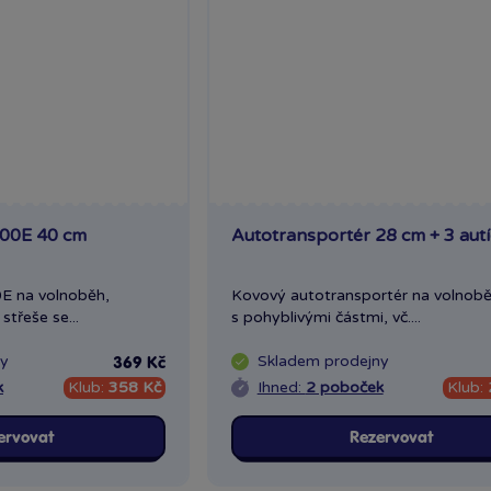
900E 40 cm
Autotransportér 28 cm + 3 aut
E na volnoběh,
Kovový autotransportér na volnobě
střeše se...
s pohyblivými částmi, vč....
ny
Skladem
prodejny
369 Kč
k
Klub:
358 Kč
Ihned:
2 poboček
Klub:
ervovat
Rezervovat