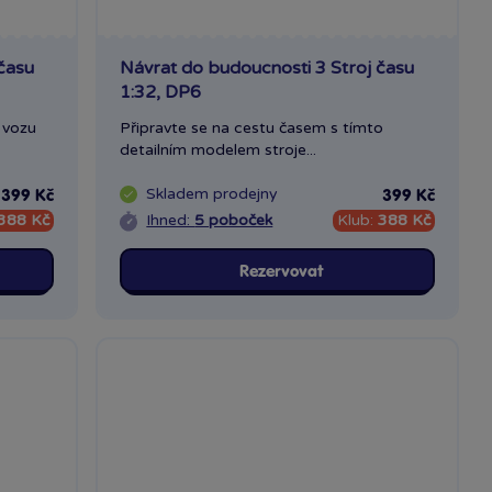
času
Návrat do budoucnosti 3 Stroj času
1:32, DP6
 vozu
Připravte se na cestu časem s tímto
detailním modelem stroje...
Skladem
prodejny
399 Kč
399 Kč
388 Kč
Ihned:
5 poboček
Klub:
388 Kč
Rezervovat