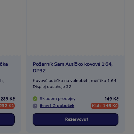
íčka
Požárník Sam Autíčko kovové 1:64,
DP32
h,
Kovové autíčko na volnoběh, měřítko 1:64.
Displej obsahuje 32...
Skladem
prodejny
239 Kč
149 Kč
232 Kč
Ihned:
2 poboček
Klub:
145 Kč
Rezervovat