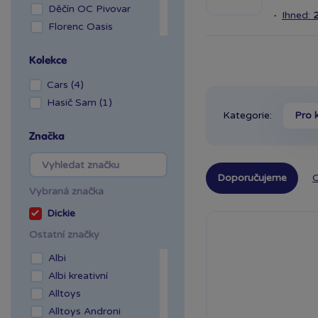
Děčín OC Pivovar
·
Ihned:
Florenc Oasis
Hradec Králové Aupark
Kolekce
Kladno OAZA
Liberec Géčko
Cars (4)
Liberec OC Nisa
Hasič Sam (1)
Mladá Boleslav OC
Kategorie:
Pro 
Olympia
Značka
OC Šestka
Olomouc Šantovka
Doporučujeme
O
Ostrava Géčko
Vybraná značka
Plzeň NC Galerie
Dickie
Slovany
Ostatní značky
Plzeň OC Olympia 2
Praha Centrum
Albi
Stromovka
Albi kreativní
Praha Černý Most
Alltoys
Praha NC Eden
Alltoys Androni