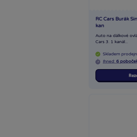
Lexibook
Lowlands
RC Cars Burák Sin
Made
kan
Maisto
Auto na dálkové ovlá
Mattel Fisher Price
Cars 3. 1 kanál...
Mattel Jurský svět
Mattel Mašinka Tomáš
Skladem
prodej
Mattel Matchbox
Ihned:
6 poboče
MGA
Mochtoys
Rez
MPK
MSI
Olymptoy
Paladone
Pexi
Pilsan
Playgro
Rappa