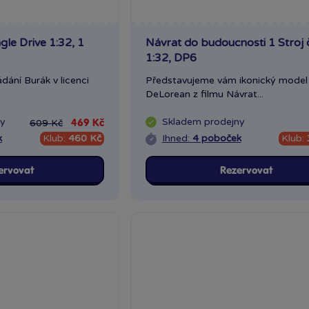
gle Drive 1:32, 1
Návrat do budoucnosti 1 Stroj 
1:32, DP6
dání Burák v licenci
Představujeme vám ikonický model
DeLorean z filmu Návrat...
ny
Skladem
prodejny
609 Kč
469 Kč
k
Klub:
460 Kč
Ihned:
4 poboček
Klub:
ervovat
Rezervovat