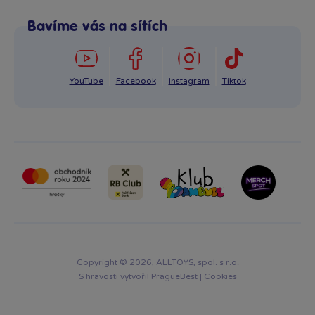
Po–Pá: 8:00–16:00
Reklamace
Bavíme vás na sítích
info@bambule.cz
Ochrana osobních údajů GDPR
Napsat zprávu
YouTube
Facebook
Instagram
Tiktok
Copyright © 2026, ALLTOYS, spol. s r.o.
S hravostí vytvořil
PragueBest
|
Cookies