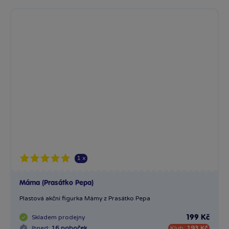
George na blátě (Prasátko Pepa)
Bambule vám přináší filmového hrdinu – George na blátě...
Skladem
prodejny
199 Kč
Ihned:
16 poboček
Klub:
193 Kč