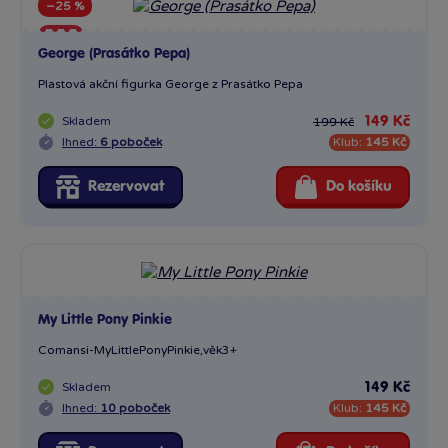
−25 %
Sleva
George (Prasátko Pepa)
Plastová akční figurka George z Prasátko Pepa
Skladem
149 Kč
199 Kč
Ihned:
6 poboček
Klub:
145 Kč
Rezervovat
Do košíku
My Little Pony Pinkie
Comansi-MyLittlePonyPin­kie,věk3+
Skladem
149 Kč
Ihned:
10 poboček
Klub:
145 Kč