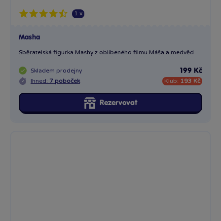
Masha malíř
Sběratelská figurka malířky Mashy z oblíbeného filmu Máša a...
Skladem
prodejny
199 Kč
Ihned:
16 poboček
Klub:
193 Kč
Rezervovat