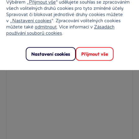
Výběrem „
Přijmout vše
“ udělujete souhlas se zpracováním
Sběratelská figurka Mashy z oblíbeného filmu Máša a medvěd
všech volitelných druhů cookies pro tyto zmíněné účely.
Spravovat či blokovat jednotlivé druhy cookies můžete
Skladem
prodejny
199 Kč
v „
Nastavení cookies
“. Zpracování volitelných cookies
Ihned:
7 poboček
Klub:
193 Kč
můžete také
odmítnout
. Více informací v
Zásadách
používání souborů cookies
.
Rezervovat
Nastavení cookies
Přijmout vše