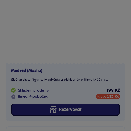
2 x
Alex - Madagascar
Alex – Madagascar od Comansi je pohádková figurka z plastu
Skladem
prodejny
199 Kč
Ihned:
14 poboček
Klub:
193 Kč
Rezervovat