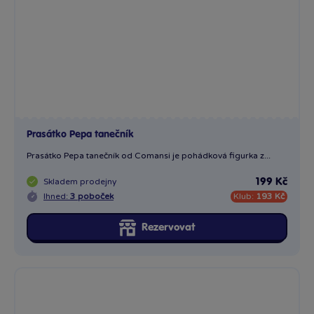
1 x
King Julien - Madagascar
Bambule vám přináší filmového hrdinu – King Julien –...
Skladem
prodejny
199 Kč
Ihned:
5 poboček
Klub:
193 Kč
Rezervovat