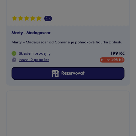
Prasátko Pepa tanečník
Prasátko Pepa tanečník od Comansi je pohádková figurka z...
Skladem
prodejny
199 Kč
Ihned:
3 poboček
Klub:
193 Kč
Rezervovat