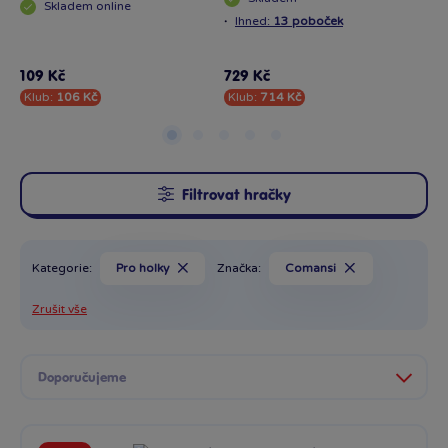
Skladem
online
·
Ihned:
13 poboček
·
I
109 Kč
729 Kč
53
Klub:
106 Kč
Klub:
714 Kč
Kl
Filtrovat hračky
Kategorie:
Pro holky
Značka:
Comansi
Zrušit vše