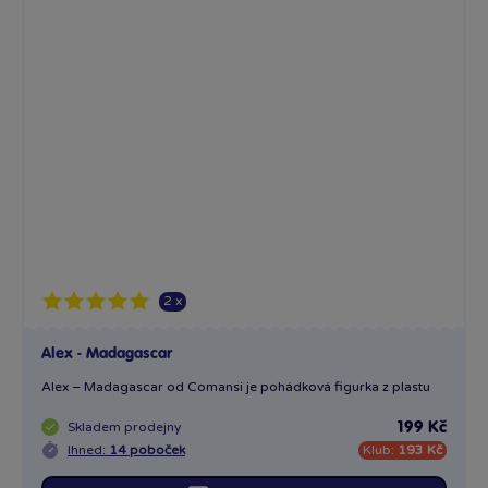
Liga spravedlnosti Wonder Women
Figurky od značky Comansi, které vás zaujmou svou...
Skladem
prodejny
179 Kč
Ihned:
2 poboček
Klub:
174 Kč