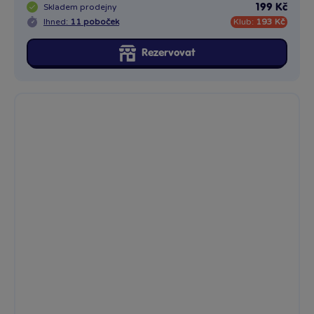
Skladem
prodejny
199 Kč
Ihned:
11 poboček
Klub:
193 Kč
Rezervovat
Máma Shark
Hezká figurka s licencí Baby Shark. Najdi si kamaráda z rodiny...
Skladem
prodejny
199 Kč
Ihned:
2 poboček
Klub:
193 Kč
Rezervovat
1 x