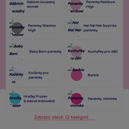
Gábinin kouzelný
Panenky Rainbow
domek
High
Panenky Shadow
Na! Na! Na! Surprise
High
panenky
Baby Born panenky
Kuchyňky pro děti
Kočárky pro
Barbie
panenky
Hračky Frozen
Panenky, miminka
(Ledové království)
Zobrazit všech 12 kategorií