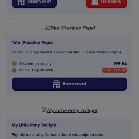
Rezervovat
Do košíku
Táta (Prasátko Pepa)
Bambule vám přináší filmového hrdinu – Táta (Prasátko Pepa)....
Skladem
prodejny
199 Kč
Ihned:
13 poboček
Klub:
193 Kč
Rezervovat
My Little Pony Twilight
Figurky od značky Comansi, které vás zaujmou svou...