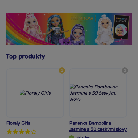
Top produkty
1
2
Floraly Girls
Panenka Bambolina
ZM
Jasmine s 50 českými slovy
Ko
Ev
Skladem