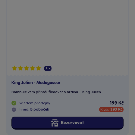
1 x
Máma (Prasátko Pepa)
Plastová akční figurka Mámy z Prasátko Pepa
Skladem
prodejny
199 Kč
Ihned:
16 poboček
Klub:
193 Kč
Rezervovat