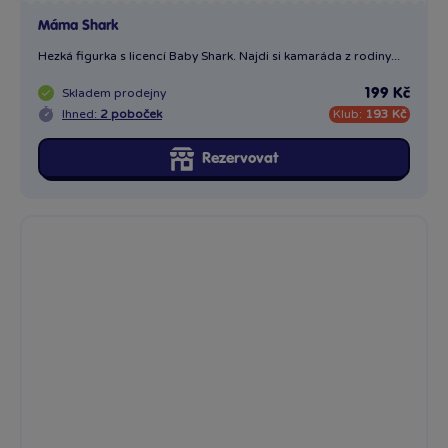
Marty - Madagascar
Marty – Madagascar od Comansi je pohádková figurka z plastu
Skladem
prodejny
199 Kč
Ihned:
2 poboček
Klub:
193 Kč
Rezervovat