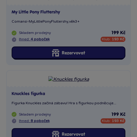
My Little Pony Fluttershy
Comansi-MyLittlePonyFlut­tershy,věk3+
Skladem
prodejny
199 Kč
Ihned:
4 poboček
Klub:
193 Kč
Rezervovat
Knuckles figurka
Figurka Knuckles začíná zábavu! Hra s figurkou podněcuje...
Skladem
prodejny
199 Kč
Ihned:
8 poboček
Klub:
193 Kč
Rezervovat