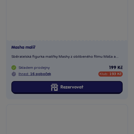
Medvěd (Masha)
Sběratelská figurka Medvěda z oblíbeného filmu Máša a...
Skladem
prodejny
199 Kč
Ihned:
4 poboček
Klub:
193 Kč
Rezervovat