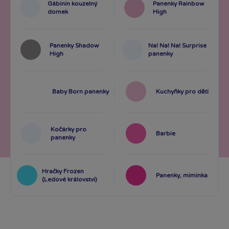
Gábinin kouzelný
Panenky Rainbow
domek
High
Panenky Shadow
Na! Na! Na! Surprise
High
panenky
Baby Born panenky
Kuchyňky pro děti
Kočárky pro
Barbie
panenky
Hračky Frozen
Panenky, miminka
(Ledové království)