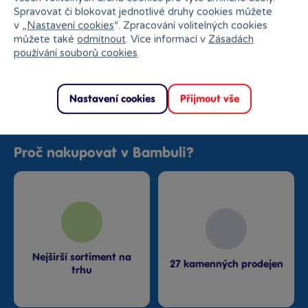
Spravovat či blokovat jednotlivé druhy cookies můžete
Do košíku
v „
Nastavení cookies
“. Zpracování volitelných cookies
můžete také
odmítnout
. Více informací v
Zásadách
používání souborů cookies
.
Nastavení cookies
Přijmout vše
Proč nakupovat v Bambuli?
Nejširší sortiment na
27 kamenných prodejen
trhu