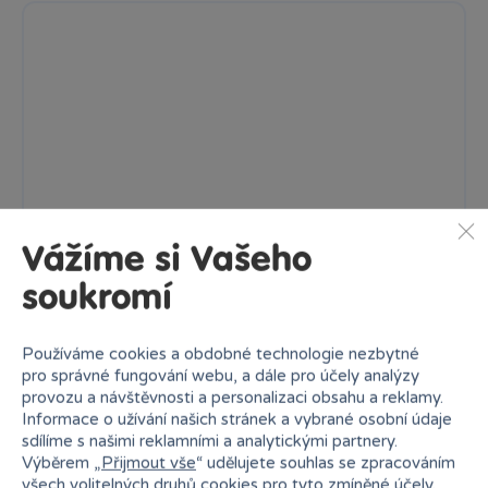
Vážíme si Vašeho
soukromí
Používáme cookies a obdobné technologie nezbytné
pro správné fungování webu, a dále pro účely analýzy
Nářadí sada 12 kusů
provozu a návštěvnosti a personalizaci obsahu a reklamy.
Sada nářadí s 12 různými díly. Vhodné pro děti od 3 let.
Informace o užívání našich stránek a vybrané osobní údaje
sdílíme s našimi reklamními a analytickými partnery.
209 Kč
Výběrem „
Přijmout vše
“ udělujete souhlas se zpracováním
Skladem
online
Klub:
203 Kč
všech volitelných druhů cookies pro tyto zmíněné účely.