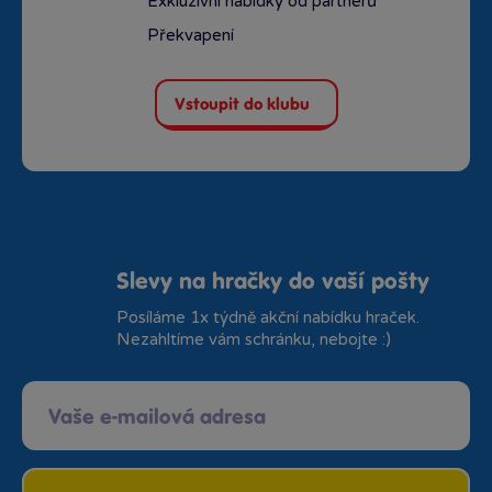
Exkluzivní nabídky od partnerů
Překvapení
Vstoupit do klubu
Slevy na hračky do vaší pošty
Posíláme 1x týdně akční nabídku hraček.
Nezahltíme vám schránku, nebojte :)