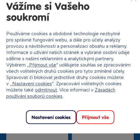
Vážíme si Vašeho
Rezervovat
Do košíku
soukromí
Používáme cookies a obdobné technologie nezbytné
pro správné fungování webu, a dále pro účely analýzy
provozu a návštěvnosti a personalizaci obsahu a reklamy.
Informace o užívání našich stránek a vybrané osobní údaje
sdílíme s našimi reklamními a analytickými partnery.
Výběrem „
Přijmout vše
“ udělujete souhlas se zpracováním
všech volitelných druhů cookies pro tyto zmíněné účely.
Proč nakupovat v Bambuli?
Spravovat či blokovat jednotlivé druhy cookies můžete
v „
Nastavení cookies
“. Zpracování volitelných cookies
můžete také
odmítnout
. Více informací v
Zásadách
používání souborů cookies
.
Nastavení cookies
Přijmout vše
Nejširší sortiment na
27 kamenných prodejen
trhu