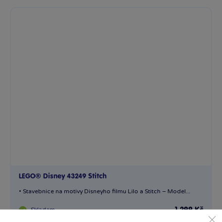
LEGO® Disney 43249 Stitch
• Stavebnice na motivy Disneyho filmu Lilo a Stitch – Model...
Skladem
1 299 Kč
Ihned:
8 poboček
Klub:
1 274 Kč