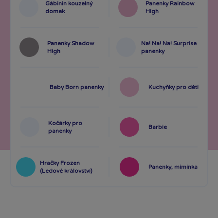
Gábinin kouzelný
Panenky Rainbow
domek
High
Panenky Shadow
Na! Na! Na! Surprise
High
panenky
Baby Born panenky
Kuchyňky pro děti
Kočárky pro
Barbie
panenky
Hračky Frozen
Panenky, miminka
(Ledové království)