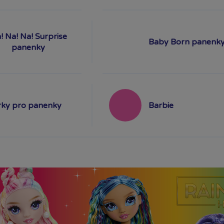
! Na! Na! Surprise
Baby Born panenk
panenky
ky pro panenky
Barbie