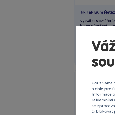
Brio
Bullyland
Tik Tak Bum Řetě
Canpol babies
Vytvářet slovní řetě
Carrera
k jeho přerušení – to.
Clementoni
Clementoni
Skladem
prodej
Colorino
Váž
Ihned:
13 poboč
Comansi
Corfix
Rez
sou
Cosing BabyOno
Craft Creative
Detoa
Dino
Používáme c
Disguise
a dále pro 
Dulcop
Informace o
Efko
reklamními 
Energizer
se zpracová
či blokovat 
EPEE