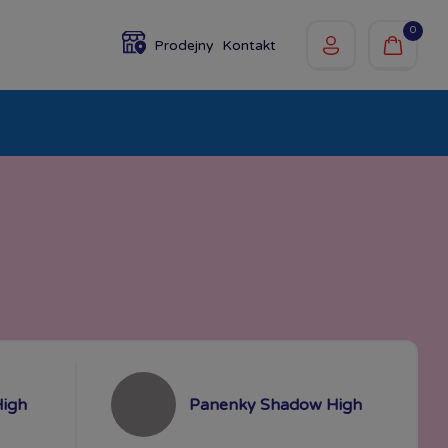
0
Prodejny
Kontakt
olky
Baby
Značky
igh
Panenky Shadow High