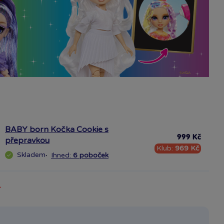
BABY born Kočka Cookie s
999 Kč
přepravkou
Klub:
969 Kč
Skladem
·
Ihned:
6 poboček