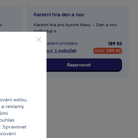
Karetní hra den a noc
si
Karetní hra pro bystré hlavy – Den a noc
rozhodují o...
Skladem
prodejny
369 Kč
189 Kč
358 Kč
Ihned:
1 poboček
Klub:
183 Kč
Rezervovat
ování webu,
 a reklamy.
šimi
souhlas
y. Spravovat
acování