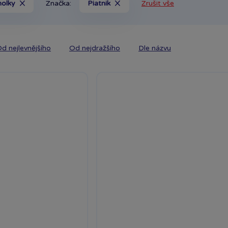
holky
Značka:
Piatnik
Zrušit vše
d nejlevnějšího
Od nejdražšího
Dle názvu