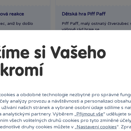
zová reakce
Dětská hra Piff Paff
zec, aniž by došlo
Piff Paff, malý ostnatý čtverzubec 
..
vášnivě rád hraje se...
ny
Skladem
prodejny
409 Kč
íme si Vašeho
ek
Klub:
397 Kč
Ihned:
3 poboček
Klub:
ervovat
Rezervovat
kromí
ookies a obdobné technologie nezbytné pro správné fung
účely analýzy provozu a návštěvnosti a personalizaci obsahu
 užívání našich stránek a vybrané osobní údaje sdílíme s na
a analytickými partnery. Výběrem „
Přijmout vše
“ udělujete 
ním všech volitelných druhů cookies pro tyto zmíněné účel
jednotlivé druhy cookies můžete v „
Nastavení cookies
“. Zpr