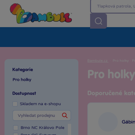
Kategorie
Akční ceny %
Novinky
Venkovn
Bambule.cz
·
Pro holky
·
P
Kategorie
Pro holky
Pro holky
Doporučené kat
Dostupnost
Skladem na e-shopu
Gábin
Brno NC Královo Pole