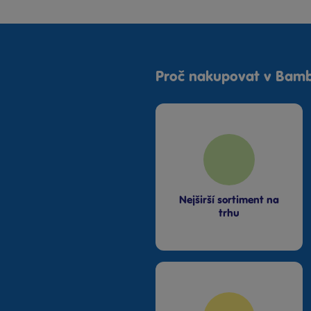
Hermanex
Hot Wheels
Chupa Chups
Johntoy
Proč nakupovat v Bamb
Kids Globe
Lego Princezny
Lego Smartlife
LEGO®
LEGO® Creator
LEGO® Disney™
LEGO® DUPLO®
LEGO® Friends
Nejširší sortiment na
trhu
LEGO® Gabby's
Dollhouse™
Lexibook
Littlest Pet Shop
Lowlands
Made