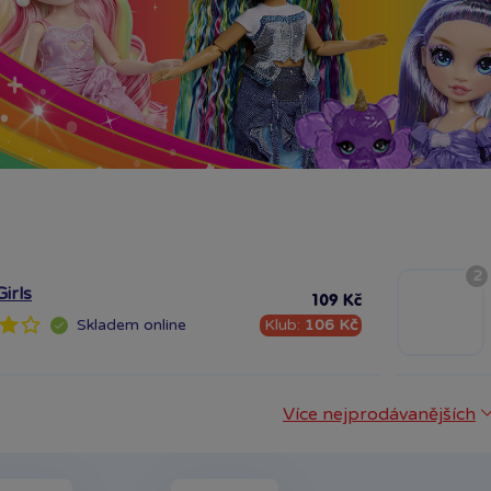
2
Girls
109 Kč
Klub:
106 Kč
Skladem
online
Více nejprodávanějších