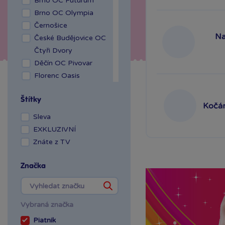
Brno OC Futurum
Brno OC Olympia
Černošice
Na
České Budějovice OC
Čtyři Dvory
Děčín OC Pivovar
Florenc Oasis
Hradec Králové Aupark
Štítky
Kladno OAZA
Kočár
Liberec Géčko
Sleva
Liberec OC Nisa
EXKLUZIVNÍ
Mladá Boleslav OC
Znáte z TV
Olympia
OC Šestka
Značka
Olomouc Šantovka
Ostrava Géčko
Plzeň NC Galerie
Vybraná značka
Slovany
Piatnik