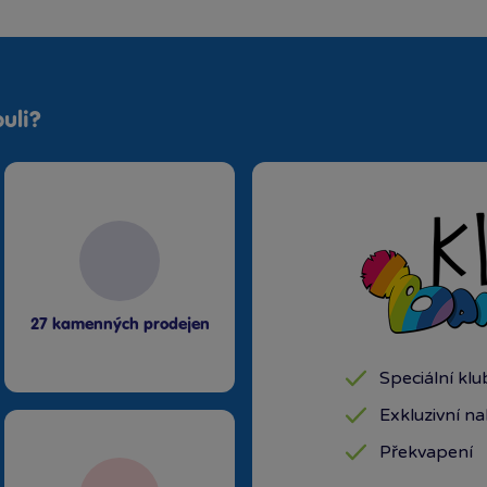
uli?
27 kamenných prodejen
Speciální kl
Exkluzivní n
Překvapení