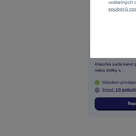
volitelných
EPEE Dory
souborů co
EPEE Filly
EPEE Jewel Pet
EPEE karneval a párty
EPEE kosmetika
EPEE merch
EPEE My To You
Kanasta - Žolíky
EPEE Party Animals
EPEE Zelfs
Klasická sada karet 
nebo žolíky s...
Geomag
Hájková
Skladem
prodej
Hama
Ihned:
10 poboč
Hasbro Frozen
Hasbro My Little Pony
Rez
Hasbro Nerf
Hasbro Play-Doh
Hasbro Power Rangers
Hauck