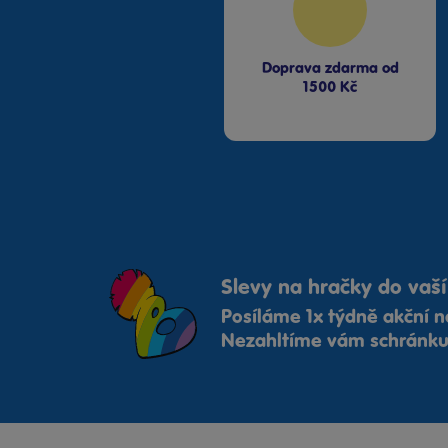
Mattel Barbie
Mattel Cars
Mattel Cave Club
Doprava zdarma od
Mattel Cloudees
1500 Kč
Mattel Disney
Mattel Enchantimals
Mattel Harry Potter
Mattel Hry
Mattel Mega
Construct
Mattel Monster High
Slevy na hračky do vaší
Mattel My Garden
Baby
Posíláme 1x týdně akční n
Mattel Rakeťák
Nezahltíme vám schránku,
Mattel Spirit
MGA
Mindok
Mochtoys