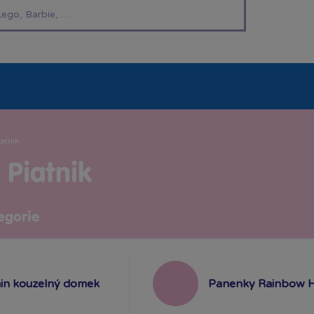
í hračky
Znáte z TV
LEGO®
Pro kluky
Pro h
iatnik
 Piatnik
egorie
in kouzelný domek
Panenky Rainbow H