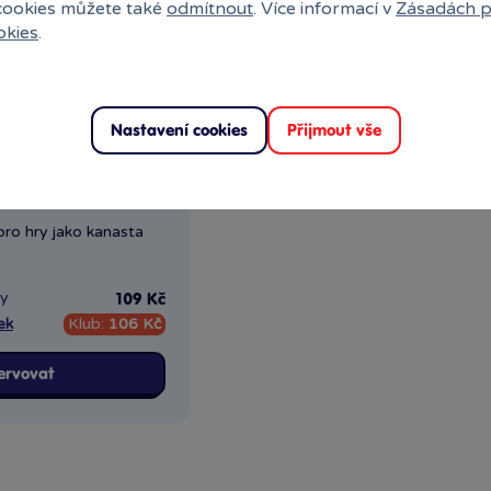
 cookies můžete také
odmítnout
. Více informací v
Zásadách p
okies
.
Nastavení cookies
Přijmout vše
pro hry jako kanasta
ny
109 Kč
ek
Klub:
106 Kč
ervovat